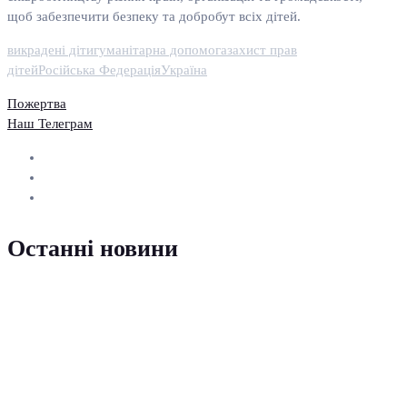
щоб забезпечити безпеку та добробут всіх дітей.
викрадені діти
гуманітарна допомога
захист прав
дітей
Російська Федерація
Україна
Пожертва
Наш Телеграм
Останні новини