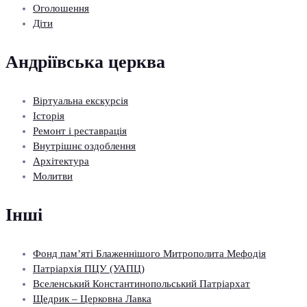
Оголошення
Діти
Андріївська церква
Віртуальна екскурсія
Історія
Ремонт і реставрація
Внутрішнє оздоблення
Архітектура
Молитви
Інші
Фонд пам’яті Блаженнішого Митрополита Мефодія
Патріархія ПЦУ (УАПЦ)
Вселенський Константинопольський Патріархат
Щедрик – Церковна Лавка