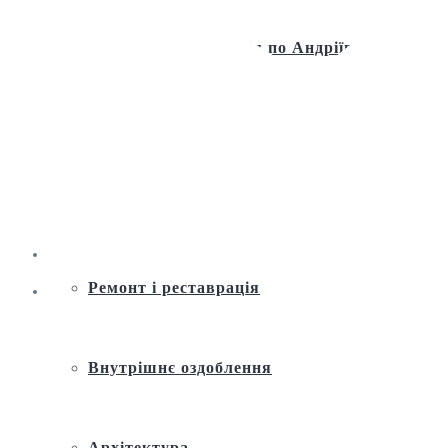
Віртуальна екскурсія по Андріївській
церкві
Історія
Ремонт і реставрація
Внутрішнє оздоблення
Архітектура