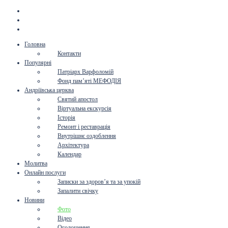
Головна
Контакти
Популярні
Патріарх Варфоломій
Фонд пам’яті МЕФОДІЯ
Андріївська церква
Святий апостол
Віртуальна екскурсія
Історія
Ремонт і реставрація
Внутрішнє оздоблення
Архітектура
Календар
Молитва
Онлайн послуги
Записки за здоров’я та за упокій
Запалити свічку
Новини
Фото
Відео
Оголошення