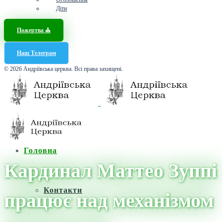
Діти
Пожертва ⛪️
Наш Телеграм
© 2026 Андріївська церква. Всі права захищені.
Головна
Кардинал Маттео Зуппі
Контакти
працює над механізмом