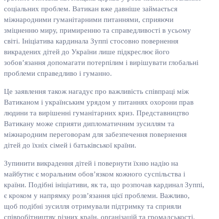
соціальних проблем. Ватикан вже давніше займається
міжнародними гуманітарними питаннями, сприяючи
зміцненню миру, примиренню та справедливості в усьому
світі. Ініціатива кардинала Зуппі стосовно повернення
викрадених дітей до України лише підкреслює його
зобов’язання допомагати потерпілим і вирішувати глобальні
проблеми справедливо і гуманно.
Це заявлення також нагадує про важливість співпраці між
Ватиканом і українським урядом у питаннях охорони прав
людини та вирішенні гуманітарних криз. Представництво
Ватикану може сприяти дипломатичним зусиллям та
міжнародним переговорам для забезпечення повернення
дітей до їхніх сімей і батьківської країни.
Зупинити викрадення дітей і повернути їхню надію на
майбутнє є моральним обов’язком кожного суспільства і
країни. Подібні ініціативи, як та, що розпочав кардинал Зуппі,
є кроком у напрямку розв’язання цієї проблеми. Важливо,
щоб подібні зусилля отримували підтримку та сприяли
співробітництву різних країн, організацій та громадськості,