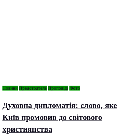
Новини
Предстоятель
Проповіді
Фото
Духовна дипломатія: слово, яке
Київ промовив до світового
християнства