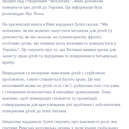
працює над створенням “механізму”, який допоможе
повернути цих дітей до України. Ця інформація була
розповіддю Sky News.
На презентації книги в Римі кардинал Зуппі сказав: “Ми
побачимо, як ми можемо запустити механізм для дітей (і)
допомогти, як ми сказали, на гуманітарному фронті,
особливо дітям, які повинні мати можливість повернутися в
Україну”. Це свідчить про те, що Ватикан вживає кроки для
захисту прав дітей та підтримки їх повернення в батьківську
країну.
Викрадення та незаконне вивезення дітей є серйозною
проблемою, з якою стикаються багато країн. Це має
негативний вплив на дітей та їх сім’ї, руйнуючи їхні стосунки
і створюючи психологічне й емоційне травмування. Тому
важливо, щоб міжнародні спільноти та організації
співпрацювали для врегулювання цієї проблеми і забезпечення
повернення дітей до їхніх батьків.
Ініціатива кардинала Зуппі свідчить про важливість ролі, яку
гратиме Римська католицька церква у розв’язанні глобальних