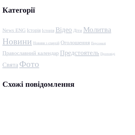
Категорії
Молитва
Відео
News ENG
Історія
Історія
Діти
Новини
Оголошення
Новини з єпархій
Персоналі
Предстоятель
Православний календар
Проповіді
Фото
Свята
Схожі повідомлення