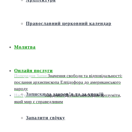
Православний церковний календар
Молитва
Онлайн послуги
Попередня Запис
Значення свободи та відповідальності:
послання архиєпископа Елпідофора до американського
народу
Записки за здоров’я та за упокій
Наступна Запис
Кардинал Дзуппі: необхідно зрозуміти,
який мир є справедливим
Запалити свічку