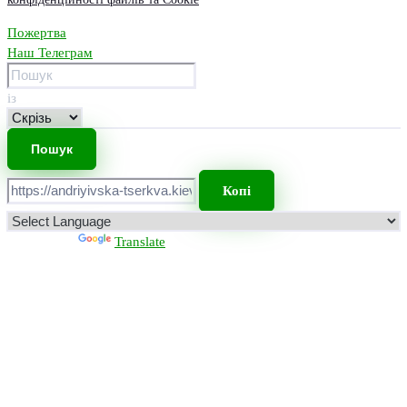
Пожертва
Наш Телеграм
із
Копі
Powered by
Translate