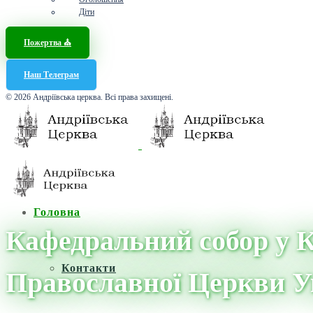
Діти
Пожертва ⛪️
Наш Телеграм
© 2026 Андріївська церква. Всі права захищені.
Головна
Кафедральний собор у 
Контакти
Православної Церкви У