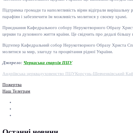
Підтримка громади та наполегливість вірян відіграли вирішальну р
парафіян і забезпечити їм можливість молитися у своєму храмі.
Приєднання Кафедрального собору Нерукотворного Образу Христа 
церкви та духовного життя країни. Це свідчить про дедалі більшу 
Відтепер Кафедральний собор Нерукотворного Образу Христа Спас
молитися за мир, злагоду та процвітання рідної України.
Джерело:
Черкаська єпархія ПЦУ
Андріївська церква
духовенство ПЦУ
Корсунь-Шевченківський Ка
Пожертва
Наш Телеграм
Останні новини