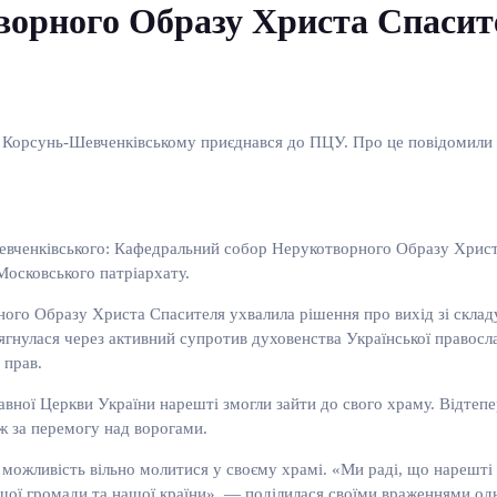
орного Образу Христа Спасит
орсунь-Шевченківському приєднався до ПЦУ. Про це повідомили на
-Шевченківського: Кафедральний собор Нерукотворного Образу Хрис
осковського патріархату.
ого Образу Христа Спасителя ухвалила рішення про вихід зі склад
тягнулася через активний супротив духовенства Української правос
 прав.
авної Церкви України нарешті змогли зайти до свого храму. Відтеп
ож за перемогу над ворогами.
на можливість вільно молитися у своєму храмі. «Ми раді, що нареш
ої громади та нашої країни», — поділилася своїми враженнями одн