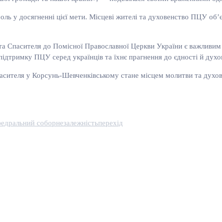
оль у досягненні цієї мети. Місцеві жителі та духовенство ПЦУ об’
Спасителя до Помісної Православної Церкви України є важливим к
підтримку ПЦУ серед українців та їхнє прагнення до єдності й духо
ителя у Корсунь-Шевченківському стане місцем молитви та духовної
федральний собор
незалежність
перехід