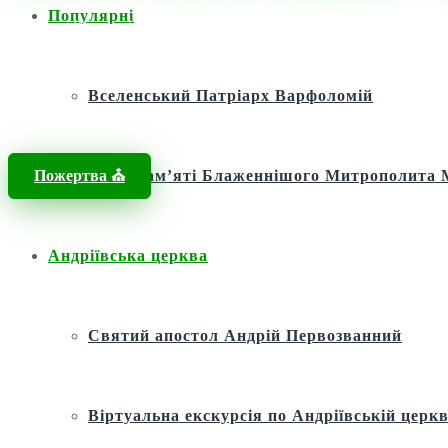
Популярні
Головна
/
Новини
/
Новини
/
Кафедральний собор у Корсунь-Шевче
Вселенський Патріарх Варфоломій
Пожертва ⛪️
Фонд пам’яті Блаженнішого Митрополит
Андріївська церква
Святий апостол Андрій Первозванний
Віртуальна екскурсія по Андріївській церкв