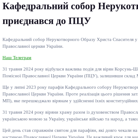
Кафедральний собор Нерукотв
приєднався до ПЦУ
Кафедральний собор Нерукотворного Образу Христа Спасителя у К
Православної церкви України.
Наш Телеграм
31 травня 2024 року відбулася важлива подія для вірян Корсунь
Помісної Православної Церкви України (ПЦУ), залишивши склад М
Ще у липні 2023 року парафія Кафедрального собору Нерукотворн
Православної Церкви України. Проте реалізація цього рішення за
МП), яке перешкоджало вірянам у здійсненні їхніх конституційних
31 травня 2024 року віряни храму разом із духовенством Правосл
українською мовою за Україну, українське військо та народ, а так
Цей день став справжнім святом для парафіян, які довго чекали 
частиною Православної Церкви України. Це важливий крок для наш