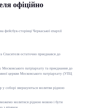
еля офіційно
 фейсбук-сторінці Черкаської єпархії
та Спасителя остаточно приєднався до
у Московського патріархату та приєднання до
лавної церкви Московського патріархату (УПЦ
ер у соборі звершуються молитви рідною
ті можемо молитися рідною мовою і бути
а з вірянок.