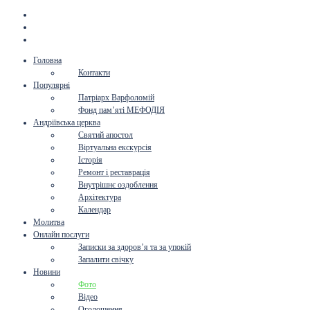
Головна
Контакти
Популярні
Патріарх Варфоломій
Фонд пам’яті МЕФОДІЯ
Андріївська церква
Святий апостол
Віртуальна екскурсія
Історія
Ремонт і реставрація
Внутрішнє оздоблення
Архітектура
Календар
Молитва
Онлайн послуги
Записки за здоров’я та за упокій
Запалити свічку
Новини
Фото
Відео
Оголошення