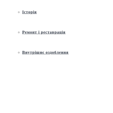
Історія
Ремонт і реставрація
Внутрішнє оздоблення
Архітектура
Православний церковний календар
Молитва