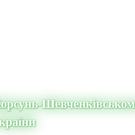
Корсунь-Шевченківськом
країни