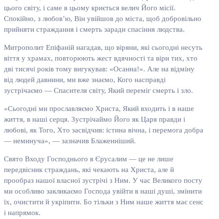
цього світу, і саме в цьому криється велич Його місії.
Спокійно, з любов’ю, Він увійшов до міста, щоб добровільно
прийняти страждання і смерть заради спасіння людства.
Митрополит Епіфаній нагадав, що віряни, які сьогодні несуть
віття у храмах, повторюють жест вдячності та віри тих, хто
дві тисячі років тому вигукував: «Осанна!». Але на відміну
від людей давнини, ми вже знаємо, Кого насправді
зустрічаємо — Спасителя світу, Який переміг смерть і зло.
«Сьогодні ми прославляємо Христа, Який входить і в наше
життя, в наші серця. Зустрічаймо Його як Царя правди і
любові, як Того, Хто засвідчив: істина вічна, і перемога добра
— неминуча», — зазначив Блаженніший.
Свято Входу Господнього в Єрусалим — це не лише
передвісник страждань, які чекають на Христа, але й
прообраз нашої власної зустрічі з Ним. У час Великого посту
ми особливо закликаємо Господа увійти в наші душі, змінити
їх, очистити й укріпити. Бо тільки з Ним наше життя має сенс
і напрямок.