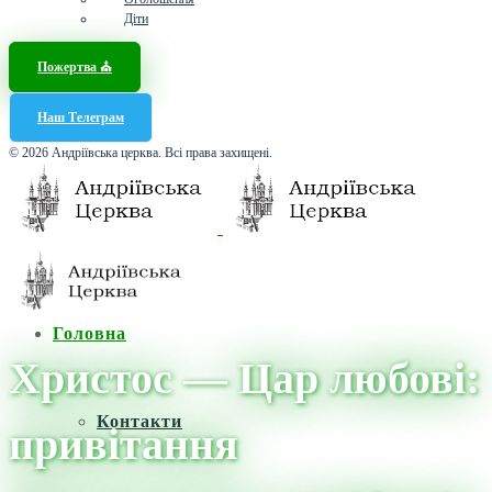
Діти
Пожертва ⛪️
Наш Телеграм
© 2026 Андріївська церква. Всі права захищені.
Головна
Христос — Цар любові:
Контакти
привітання