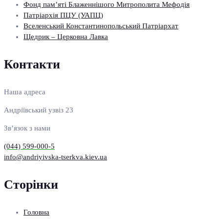
Фонд пам’яті Блаженнішого Митрополита Мефодія
Патріархія ПЦУ (УАПЦ)
Вселенський Константинопольський Патріархат
Щедрик – Церковна Лавка
Контакти
Наша адреса
Андріївський узвіз 23
Зв’язок з нами
(044) 599-000-5
info@andriyivska-tserkva.kiev.ua
Сторінки
Головна