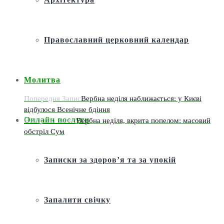
Православний церковний календар
Молитва
Попередня Запис
Вербна неділя наближається: у Києві
відбулося Всенічне бдіння
Онлайн послуги
Наступна Запис
Вербна неділя, вкрита попелом: масовий
обстріл Сум
Записки за здоров’я та за упокій
Запалити свічку