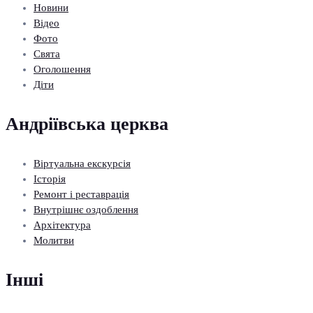
Новини
Відео
Фото
Свята
Оголошення
Діти
Андріївська церква
Віртуальна екскурсія
Історія
Ремонт і реставрація
Внутрішнє оздоблення
Архітектура
Молитви
Інші