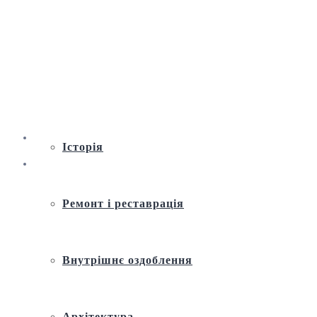
Віртуальна екскурсія по Андріївській
церкві
Історія
Ремонт і реставрація
Внутрішнє оздоблення
Архітектура