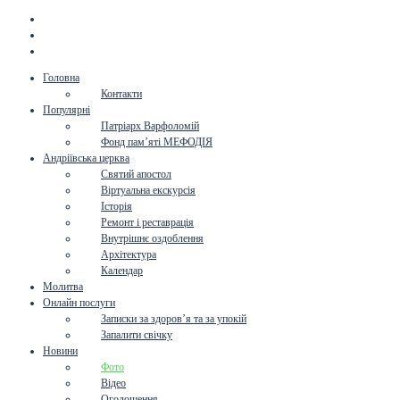
Головна
Контакти
Популярні
Патріарх Варфоломій
Фонд пам’яті МЕФОДІЯ
Андріївська церква
Святий апостол
Віртуальна екскурсія
Історія
Ремонт і реставрація
Внутрішнє оздоблення
Архітектура
Календар
Молитва
Онлайн послуги
Записки за здоров’я та за упокій
Запалити свічку
Новини
Фото
Відео
Оголошення