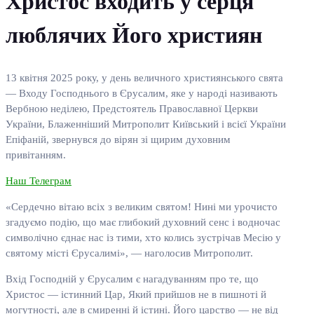
Христос входить у серця
люблячих Його християн
13 квітня 2025 року, у день величного християнського свята
— Входу Господнього в Єрусалим, яке у народі називають
Вербною неділею, Предстоятель Православної Церкви
України, Блаженніший Митрополит Київський і всієї України
Епіфаній, звернувся до вірян зі щирим духовним
привітанням.
Наш Телеграм
«Сердечно вітаю всіх з великим святом! Нині ми урочисто
згадуємо подію, що має глибокий духовний сенс і водночас
символічно єднає нас із тими, хто колись зустрічав Месію у
святому місті Єрусалимі», — наголосив Митрополит.
Вхід Господній у Єрусалим є нагадуванням про те, що
Христос — істинний Цар, Який прийшов не в пишноті й
могутності, але в смиренні й істині. Його царство — не від