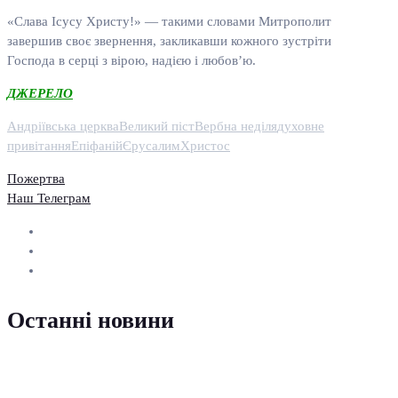
«Слава Ісусу Христу!» — такими словами Митрополит
завершив своє звернення, закликавши кожного зустріти
Господа в серці з вірою, надією і любов’ю.
ДЖЕРЕЛО
Андріївська церква
Великий піст
Вербна неділя
духовне
привітання
Епіфаній
Єрусалим
Христос
Пожертва
Наш Телеграм
Останні новини