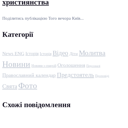
християнства
Поділитись публікацією Того вечора Київ...
Категорії
Молитва
Відео
News ENG
Історія
Історія
Діти
Новини
Оголошення
Новини з єпархій
Персоналі
Предстоятель
Православний календар
Проповіді
Фото
Свята
Схожі повідомлення