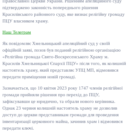
Православної Церкви України. Рішенням апеляційного суду
підтверджено законність попереднього рішення
Красилівського районного суду, яке визнає релігійну громаду
ПЦУ власником храму.
Наш Телеграм
Як повідомляє Хмельницький апеляційний суд у своїй
офіційній заяві, позов був поданий релігійною організацією
«Релігійна громада Свято-Воскресенського Храму м.
Красилів Хмельницької Єпархії ПЦУ» після того, як колишній
настоятель храму, який представляє УПЦ МП, відмовився
передати приміщення новій громаді.
Зазначається, що 10 квітня 2023 року 1747 членів релігійної
громади прийняли рішення про перехід до ПЦУ,
зафіксувавши це юридично, та обрали нового керівника.
Однак 23 червня колишній настоятель храму не дозволив
доступ до церкви представникам громади для проведення
інвентаризації церковного майна, зачинив храм і відмовився
передати ключі.