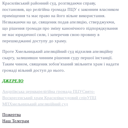
Красилівський районний суд, розглядаючи справу,
постановив, що релігійна громада ПЦУ є законним власником
приміщення та має право на його вільне використання.
Незважаючи на це, священик подав апеляцію, стверджуючи,
що рішення громади про зміну канонічного підпорядкування
не має юридичної сили, і заперечив свою провину в
перешкоджанні доступу до храму.
Проте Хмельницький апеляційний суд відхилив апеляційну
скаргу, залишивши чинним рішення суду першої інстанції.
Таким чином, священик зобов’язаний звільнити храм і надати
громаді вільний доступ до нього.
ДЖЕРЕЛО
Андріївська церква
релігійна громада ПЦУ
Свято-
Воскресенський храм Красиліва
судовий спір
УПЦ
МП
Хмельницький апеляційний суд
Пожертва
Наш Телеграм