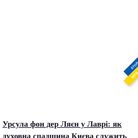
STO
WA
Урсула фон дер Ляєн у Лаврі: як
духовна спадщина Києва служить