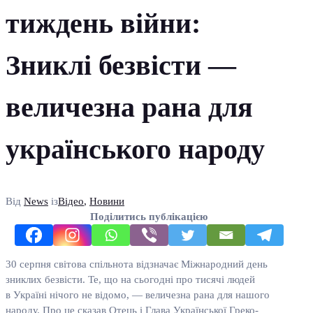
тиждень війни:
Зниклі безвісти —
величезна рана для
українського народу
Від
News
із
Відео
,
Новини
Поділитись публікацією
30 серпня світова спільнота відзначає Міжнародний день
зниклих безвісти. Те, що на сьогодні про тисячі людей
в Україні нічого не відомо, — величезна рана для нашого
народу. Про це сказав Отець і Глава Української Греко-