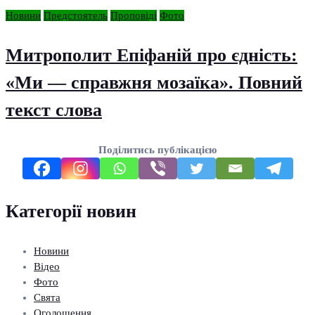
Новини
Предстоятель
Проповіді
Фото
Митрополит Епіфаній про єдність:
«Ми — справжня мозаїка». Повний
текст слова
Поділитись публікацією
Категорії новин
Новини
Відео
Фото
Свята
Оголошення