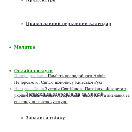
Православний церковний календар
Молитва
Онлайн послуги
Попередня Запис
Пам’ять преподобного Аліпія
Печерського: Світло іконопису Київської Русі
Наступна Запис
Зустріч Святійшого Патріарха Філарета з
Записки за здоров’я та за упокій
українськими кінематографістами: нагороди та визнання за
внесок у розвиток культури
Запалити свічку