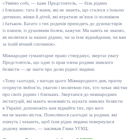
«Уявімо собі, — каже Предстоятель, — біль рідних
і близьких: тата й мами, які не знають, що сталося з їхньою
дитиною, жінки й дітей, які втратили зв’язок із чоловіком
і батьком. Багато з тих родичів приходять до душпастирів
із плачем, із душевним болем, кажучи: Ми навіть не знаємо,
як молитися за наших рідних, чи за їхнє віднайдення, чи вже
за їхній вічний спочинок».
Міжнародне гуманітарне право стверджує, звертає увагу
Предстоятель, що одне із прав члена родини зниклого
безвісти — це знати про долю рідної людини.
«Тому сьогодні, з нагоди цього Міжнародного дня, прагну
огорнути любов’ю, увагою і молитвою тих, хто чекає звістки
про своїх рідних і близьких. Звертаюся до міжнародних
інституцій, які мають можливість шукати зниклих безвісти
в Україні: допоможіть нам віднайти тих, про кого
ми не маємо вісток. Помолімося сьогодні за родини, які
плачуть і чекають, щоб їхня рідна людина повернулася
додому живою», — закликав Глава УГКЦ.