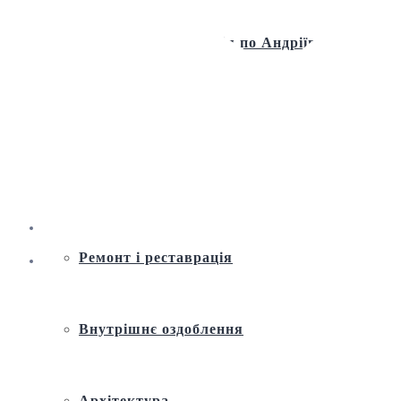
Віртуальна екскурсія по Андріївській
церкві
Історія
Ремонт і реставрація
Внутрішнє оздоблення
Архітектура