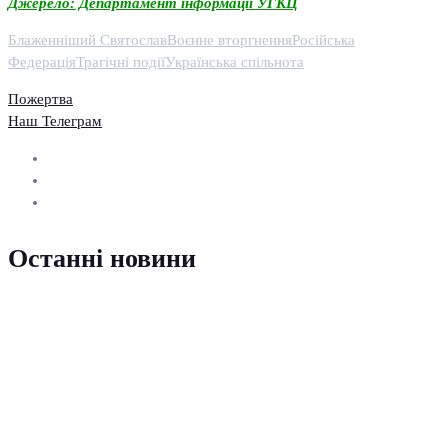
Джерело: Департамент інформації УГКЦ
Блаженніший Святослав
Воєнне вторгнення
Російська
Федерація
Трагічні події
Українська спільнота
Пожертва
Наш Телеграм
Останні новини