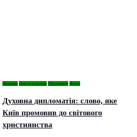
Новини
Предстоятель
Проповіді
Фото
Духовна дипломатія: слово, яке
Київ промовив до світового
християнства