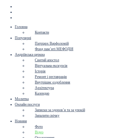
Головна
Контакти
Популярні
Патріарх Варфоломій
Фонд пам’яті МЕФОДІЯ
Андріївська церква
Святий апостол
Віртуальна екскурсія
Історія
Ремонт і реставрація
Внутрішнє оздоблення
Архітектура
Календар
Молитва
Онлайн послуги
Записки за здоров’я та за упокій
Запалити свічку
Новини
Фото
Відео
Оголошення