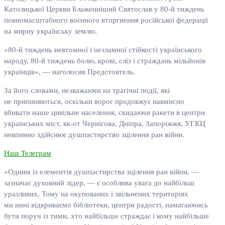
Католицької Церкви Блаженніший Святослав у 80-й тиждень
повномасштабного воєнного вторгнення російської федерації
на мирну українську землю.
«80-й тиждень невтомної і незламної стійкості українського
народу, 80-й тиждень болю, крові, сліз і страждань мільйонів
українців», — наголосив Предстоятель.
За його словами, незважаючи на трагічні події, які
не припиняються, оскільки ворог продовжує навмисно
вбивати наше цивільне населення, скидаючи ракети в центри
українських міст, як-от Чернігова, Дніпра, Запоріжжя, УГКЦ
невпинно здійснює душпастирство зцілення ран війни.
Наш Телеграм
«Одним із елементів душпастирства зцілення ран війни, —
зазначає духовний лідер, — є особлива увага до найбільш
уразливих. Тому на окупованих і звільнених територіях
ми нині відкриваємо бібліотеки, центри радості, намагаючись
бути поруч із тими, хто найбільше страждає і кому найбільше