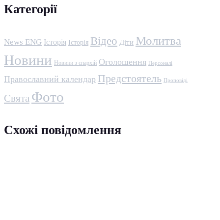
Категорії
Молитва
Відео
News ENG
Історія
Історія
Діти
Новини
Оголошення
Новини з єпархій
Персоналі
Предстоятель
Православний календар
Проповіді
Фото
Свята
Схожі повідомлення