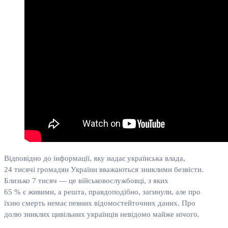
Відповідно до інформації, яку надає українська влада,
24 тисячі громадян України вважаються зниклими безвісти.
Близько 7 тисяч — це військовослужбовці, з яких
65 % є живими, а решта, правдоподібно, загинули, але про
їхню смерть немає певних відомостейточних даних. Про
долю зниклих цивільних українців невідомо майже нічого.