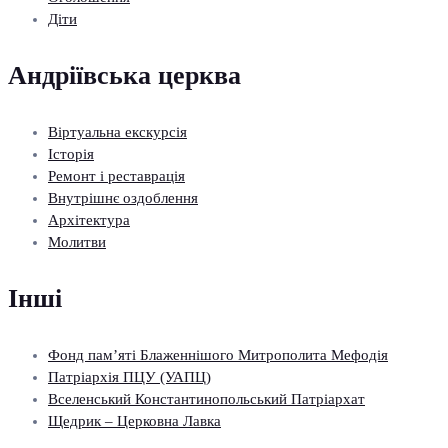
Діти
Андріївська церква
Віртуальна екскурсія
Історія
Ремонт і реставрація
Внутрішнє оздоблення
Архітектура
Молитви
Інші
Фонд пам’яті Блаженнішого Митрополита Мефодія
Патріархія ПЦУ (УАПЦ)
Вселенський Константинопольський Патріархат
Щедрик – Церковна Лавка