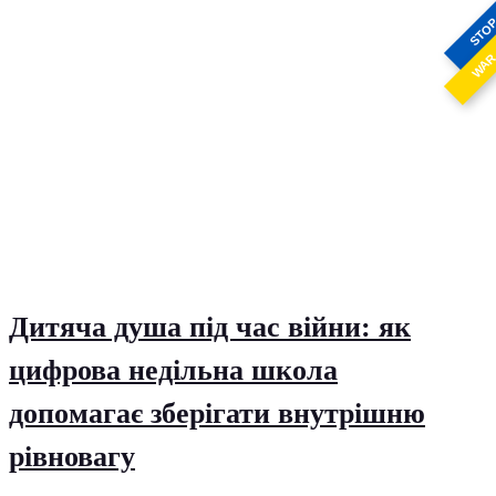
STO
WA
Дитяча душа під час війни: як
цифрова недільна школа
допомагає зберігати внутрішню
рівновагу