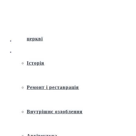
Віртуальна екскурсія по Андріївській
церкві
Історія
Ремонт і реставрація
Внутрішнє оздоблення
Архітектура