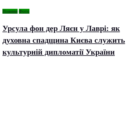
Новини
Фото
Урсула фон дер Ляєн у Лаврі: як
духовна спадщина Києва служить
культурній дипломатії України