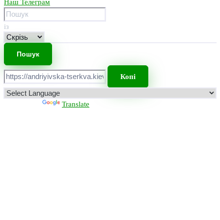
Наш Телеграм
із
Копі
Powered by
Translate