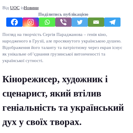
Від
UOC
із
Новини
Поділитись публікацією
Погляд на творчість Сергія Параджанова – генія кіно,
народженого в Грузії, але просякнутого українською душею.
Відображення його таланту та патріотизму через екран існує
як унікальне об’єднання грузинської витонченості та
української сутності.
Кінорежисер, художник і
сценарист, який втілив
геніальність та український
дух у своїх творах.