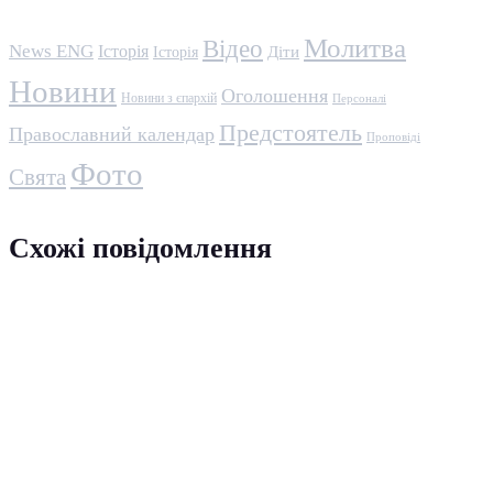
Молитва
Відео
News ENG
Історія
Історія
Діти
Новини
Оголошення
Новини з єпархій
Персоналі
Предстоятель
Православний календар
Проповіді
Фото
Свята
Схожі повідомлення