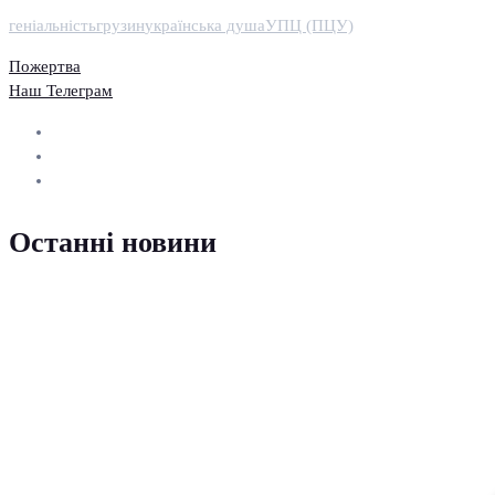
геніальність
грузин
українська душа
УПЦ (ПЦУ)
Пожертва
Наш Телеграм
Останні новини