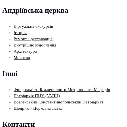
Андріївська церква
Віртуальна екскурсія
Історія
Ремонт і реставрація
Внутрішнє оздоблення
Архітектура
Молитви
Інші
Фонд пам’яті Блаженнішого Митрополита Мефодія
Патріархія ПЦУ (УАПЦ)
Вселенський Константинопольський Патріархат
Щедрик – Церковна Лавка
Контакти