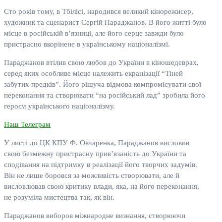
Сто років тому, в Тбілісі, народився великий кінорежисер,
художник та сценарист Сергій Параджанов. В його житті було
місце в російській в’язниці, але його серце завжди було
пристрасно вкорінене в українському націоналізмі.
Параджанов втілив свою любов до України в кіношедеврах,
серед яких особливе місце належить екранізації “Тіней
забутих предків”. Його рішуча відмова компромісувати свої
переконання та створювати “на російський лад” зробила його
героєм українського націоналізму.
Наш Телеграм
У листі до ЦК КПУ Ф. Овчаренка, Параджанов висловив
свою безмежну пристрасну прив’язаність до України та
сподівання на підтримку в реалізації його творчих задумів.
Він не лише боровся за можливість створювати, але й
висловлював свою критику влади, яка, на його переконання,
не розуміла мистецтва так, як він.
Параджанов виборов міжнародне визнання, створюючи