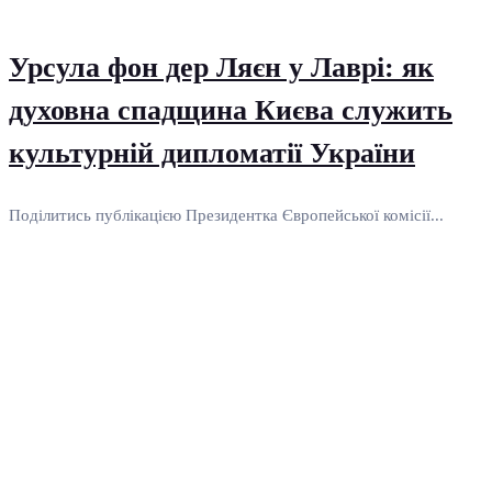
Урсула фон дер Ляєн у Лаврі: як
духовна спадщина Києва служить
культурній дипломатії України
Поділитись публікацією Президентка Європейської комісії...