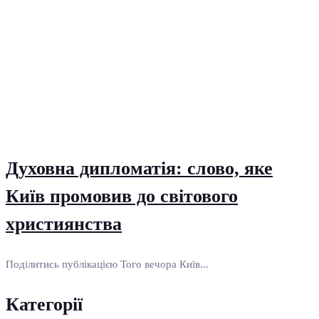
Духовна дипломатія: слово, яке
Київ промовив до світового
християнства
Поділитись публікацією Того вечора Київ...
Категорії