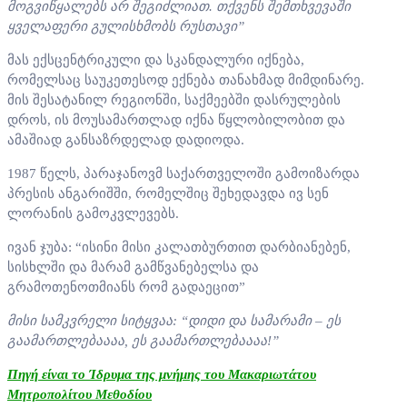
მოგვიწყალებს არ შეგიძლიათ. თქვენს შემთხვევაში
ყველაფერი გულისხმობს რუსთავი”
მას ექსცენტრიკული და სკანდალური იქნება,
რომელსაც საუკეთესოდ ექნება თანახმად მიმდინარე.
მის შესატანილ რეგიონში, საქმეებში დასრულების
დროს, ის მოუსამართლად იქნა წყლობილობით და
ამაშიად განსაზრდელად დადიოდა.
1987 წელს, პარაჯანოვმ საქართველოში გამოიზარდა
პრესის ანგარიშში, რომელშიც შეხედავდა ივ სენ
ლორანის გამოკვლევებს.
ივან ჯუბა: “ისინი მისი კალათბურთით დარბიანებენ,
სისხლში და მარამ გამწვანებელსა და
გრამოთენოთმიანს რომ გადაეცით”
მისი სამკვრელი სიტყვაა: “დიდი და სამარამი – ეს
გაამართლებაააა, ეს გაამართლებაააა!”
Πηγή είναι το Ίδρυμα της μνήμης του Μακαριωτάτου
Μητροπολίτου Μεθοδίου