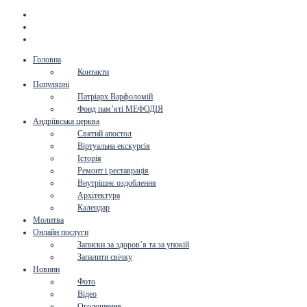
Головна
Контакти
Популярні
Патріарх Варфоломій
Фонд пам’яті МЕФОДІЯ
Андріївська церква
Святий апостол
Віртуальна екскурсія
Історія
Ремонт і реставрація
Внутрішнє оздоблення
Архітектура
Календар
Молитва
Онлайн послуги
Записки за здоров’я та за упокій
Запалити свічку
Новини
Фото
Відео
Оголошення