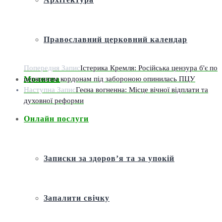
Православний церковний календар
Попередня Запис
Істерика Кремля: Російська цензура б'є по
церковним кордонам під забороною опинилась ПЦУ
Молитва
Наступна Запис
Геєна вогненна: Місце вічної відплати та
духовної реформи
Онлайн послуги
Записки за здоров’я та за упокій
Запалити свічку