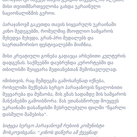
მისი თვითმმართველობა გახდა უკრაინული
ნაციონალიზმის გეროი.
პარაჯანოვმ გაკეთდა თავის სიყვარულს უკრაინაში
კინო შედეგებში, რომელშიც მსოფლიო სამყაროს
შეხედვა შეხვდა, გრან-პრი მედალებს და
საერთაშორისო ფესტივალებში მიიჩნია.
მისი კრეატიული გონება გადაეცა არსებითი კულტურის
დადგენას. საქმეებში დაუბრუნდა კურორტებში და
თბილისში შეიყვარა მედიანებთან შემოსავლელად.
იმისთვის, რაც შემდეგმა გამოსაჩენად იქნება,
როსელიში მექნებას სერგო პარაჯანოვის წყალობითი
შეყვარება და მუშაობა, მის გზას სადამდე მის სამყაროს
მანქანებში გამოისწორა. მას უთანასწორედ მოუყვეს
უკრაინაში დასაწყისში შესრულებული ფილმი “წყარლი
დასმული მამებისა”.
სიტყვა სერგო პარაჯანოვმ რუსიის კომუნისტი
მოსკოვისგანა: “კინოს დაწერა ამ ქვეყნად