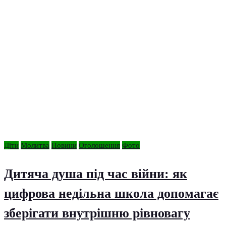
Діти
Молитва
Новини
Оголошення
Фото
Дитяча душа під час війни: як
цифрова недільна школа допомагає
зберігати внутрішню рівновагу