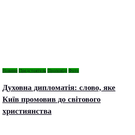
Новини
Предстоятель
Проповіді
Фото
Духовна дипломатія: слово, яке
Київ промовив до світового
християнства