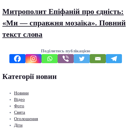
Митрополит Епіфаній про єдність:
«Ми — справжня мозаїка». Повний
текст слова
Поділитись публікацією
Категорії новин
Новини
Відео
Фото
Свята
Оголошення
Діти