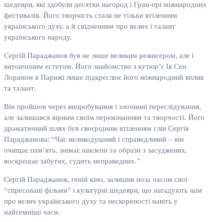
шедеври, які здобули десятки нагород і Гран-прі міжнародних
фестивалів. Його творчість стала не тільки втіленням
українського духу, а й свідченням про велич і талант
українського народу.
Сергій Параджанов був не лише великим режисером, але і
витонченим естетом. Його знайомство з кутюр’є Ів Сен
Лораном в Парижі лише підкреслює його міжнародний вплив
та талант.
Він пройшов через випробування і злочинні переслідування,
але залишався вірним своїм переконанням та творчості. Його
драматичний шлях був своєрідним втіленням слів Сергія
Параджанова: “Час великодушний і справедливий – він
очищає пам’ять, знімає наклепи та образи з засуджених,
воскрешає забутих, судить неправедних.”
Сергій Параджанов, геній кіно, залишив поза часом свої
“спресовані фільми” і культурні шедеври, що нагадують нам
про велич українського духу та нескореності навіть у
найтемніші часи.