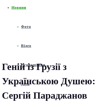
Новини
Фото
Відео
Геній із Грузії з
Оголошення
Українською Душею:
Діти
Сергій Параджанов