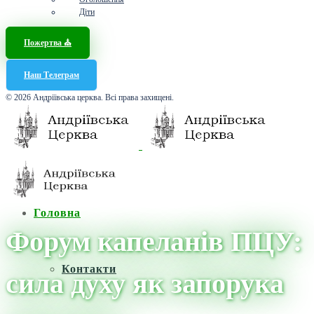
Діти
Пожертва ⛪️
Наш Телеграм
© 2026 Андріївська церква. Всі права захищені.
Головна
Форум капеланів ПЦУ:
Контакти
сила духу як запорука