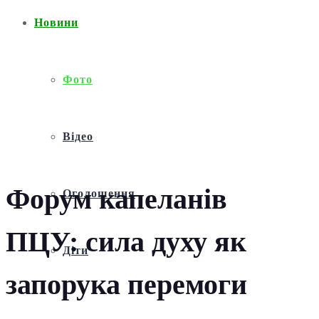
Новини
Фото
Відео
Форум капеланів
Оголошення
ПЦУ: сила духу як
Діти
запорука перемоги