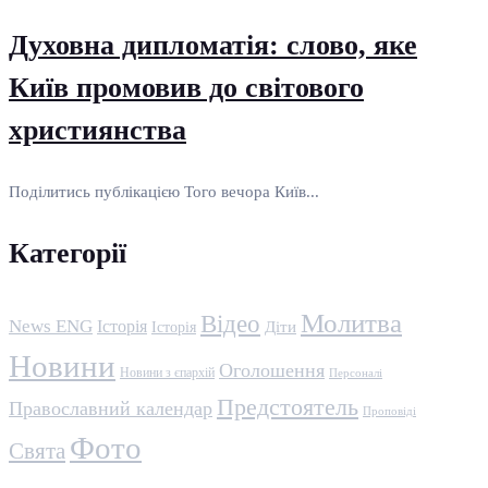
Духовна дипломатія: слово, яке
Київ промовив до світового
християнства
Поділитись публікацією Того вечора Київ...
Категорії
Молитва
Відео
News ENG
Історія
Історія
Діти
Новини
Оголошення
Новини з єпархій
Персоналі
Предстоятель
Православний календар
Проповіді
Фото
Свята