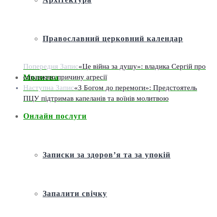
Православний церковний календар
Попередня Запис
«Це війна за душу»: владика Сергій про
справжню причину агресії
Молитва
Наступна Запис
«З Богом до перемоги»: Предстоятель
ПЦУ підтримав капеланів та воїнів молитвою
Онлайн послуги
Записки за здоров’я та за упокій
Запалити свічку