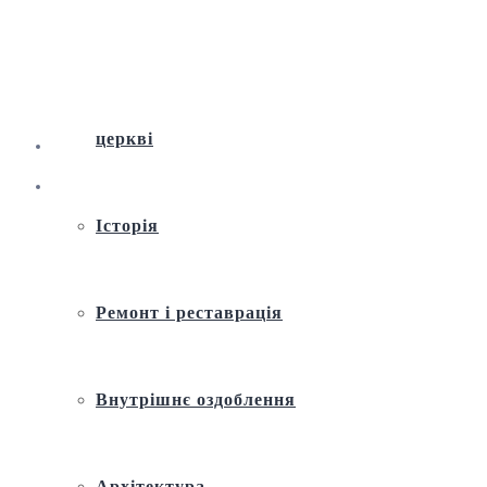
Віртуальна екскурсія по Андріївській
церкві
Історія
Ремонт і реставрація
Внутрішнє оздоблення
Архітектура