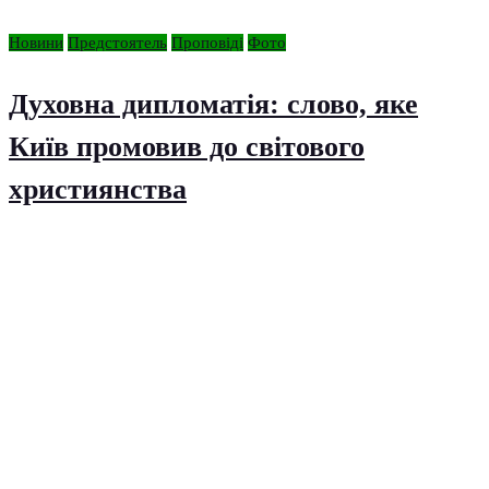
Новини
Предстоятель
Проповіді
Фото
Духовна дипломатія: слово, яке
Київ промовив до світового
християнства