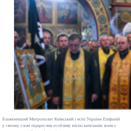
Блаженніший Митрополит Київський і всієї України Епіфаній
у своєму слові підкреслив особливу місію капеланів: вони є