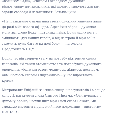
«вогником надії», «світлом і осередком духовного
відновлення» для захисників, які щодня ризикують життям
заради свободи й незалежності Батьківщини.
«Неправильним є намагання звести служіння капелана лише
до ролі військового офіцера. Адже їхня зброя – духовна:
молитва, слово Боже, підтримка і віра. Вони надихають і
зміцнюють дух наших героїв, а від настрою й віри воїна
залежить дуже багато на полі бою», – наголосив
Предстоятель ПЦУ.
Водночас він звернув увагу на потребу підтримки самих
капеланів, які також втомлюються та потребують духовного
оновлення: «Коли ми разом молимось, ділимось досвідом,
обмінюємось словом і підтримкою – у нас виростають
крила».
Митрополит Епіфаній закликав священнослужителів і вірян до
єдності, нагадуючи слова Святого Письма: «Одягнувшись у
духовну броню, несучи щит віри і меч слова Божого, ми
зможемо вистояти в день злий і все подолавши – вистояти»
(Еф. 6:13).