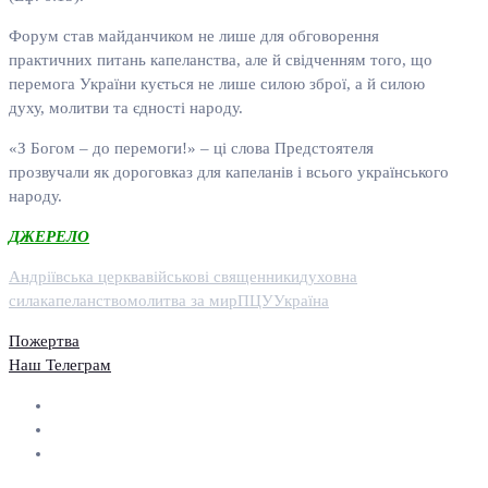
Форум став майданчиком не лише для обговорення
практичних питань капеланства, але й свідченням того, що
перемога України кується не лише силою зброї, а й силою
духу, молитви та єдності народу.
«З Богом – до перемоги!» – ці слова Предстоятеля
прозвучали як дороговказ для капеланів і всього українського
народу.
ДЖЕРЕЛО
Андріївська церква
військові священники
духовна
сила
капеланство
молитва за мир
ПЦУ
Україна
Пожертва
Наш Телеграм