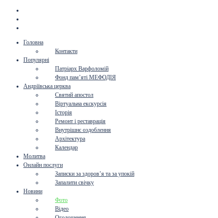
Головна
Контакти
Популярні
Патріарх Варфоломій
Фонд пам’яті МЕФОДІЯ
Андріївська церква
Святий апостол
Віртуальна екскурсія
Історія
Ремонт і реставрація
Внутрішнє оздоблення
Архітектура
Календар
Молитва
Онлайн послуги
Записки за здоров’я та за упокій
Запалити свічку
Новини
Фото
Відео
Оголошення