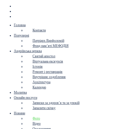
Головна
Контакти
Популярні
Патріарх Варфоломій
Фонд пам’яті МЕФОДІЯ
Андріївська церква
Святий апостол
Віртуальна екскурсія
Історія
Ремонт і реставрація
Внутрішнє оздоблення
Архітектура
Календар
Молитва
Онлайн послуги
Записки за здоров’я та за упокій
Запалити свічку
Новини
Фото
Відео
Оголошення