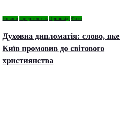
Новини
Предстоятель
Проповіді
Фото
Духовна дипломатія: слово, яке
Київ промовив до світового
християнства