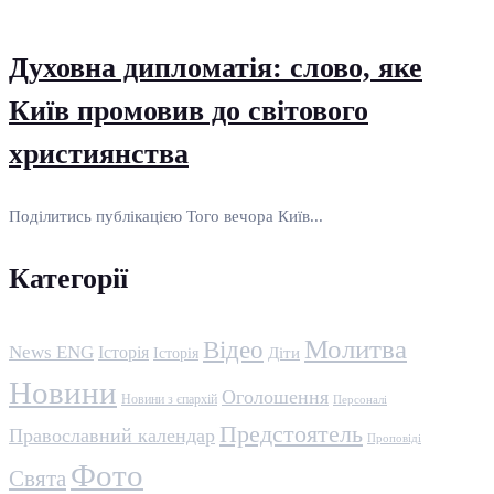
Духовна дипломатія: слово, яке
Київ промовив до світового
християнства
Поділитись публікацією Того вечора Київ...
Категорії
Молитва
Відео
News ENG
Історія
Історія
Діти
Новини
Оголошення
Новини з єпархій
Персоналі
Предстоятель
Православний календар
Проповіді
Фото
Свята