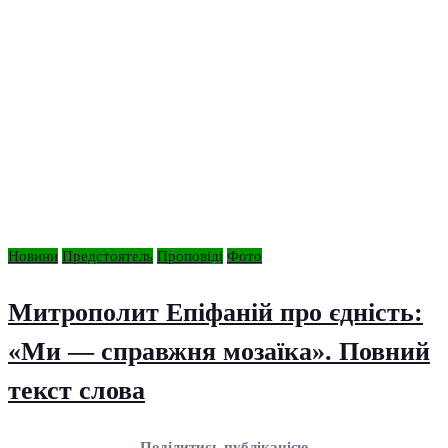
Новини
Предстоятель
Проповіді
Фото
Митрополит Епіфаній про єдність:
«Ми — справжня мозаїка». Повний
текст слова
Поділитись публікацією