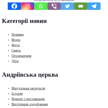
Категорії новин
Новини
Відео
Фото
Свята
Оголошення
Діти
Андріївська церква
Віртуальна екскурсія
Історія
Ремонт і реставрація
Внутрішнє оздоблення