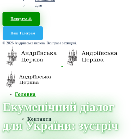
Діти
Пожертва ⛪️
Наш Телеграм
© 2026 Андріївська церква. Всі права захищені.
Головна
Екуменічний діалог
Контакти
для України: зустріч