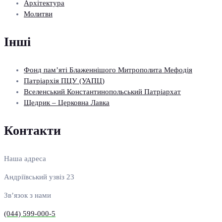
Архітектура
Молитви
Інші
Фонд пам’яті Блаженнішого Митрополита Мефодія
Патріархія ПЦУ (УАПЦ)
Вселенський Константинопольський Патріархат
Щедрик – Церковна Лавка
Контакти
Наша адреса
Андріївський узвіз 23
Зв’язок з нами
(044) 599-000-5