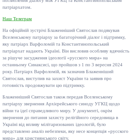
поглиблення діалогу між УГКЦ та Константинопольським
патріархатом.
Наш Телеграм
На офіційній зустрічі Блаженніший Святослав подякував
Вселенському патріарху за багаторічний діалог і підтримку,
яку патріарх Варфоломій та Константинопольський
патріархат надають Україні. Він висловив особливу вдячність
за рішуче засудження ідеології «русского мира» на
останньому Синаксисі, що пройшов з 1 по 3 вересня 2024
року. Патріарх Варфоломій, як зазначив Блаженніший
Святослав, виступив на захист України та заявив про
готовність продовжувати цю підтримку.
Блаженніший Святослав також передав Вселенському
патріарху звернення Архієрейського синоду УГКЦ щодо
війни та ідеї справедливого миру. У документі, окрім
звернення до питання захисту релігійного середовища в
Україні від впливу мілітаризованих ідеологій, було
представлено аналіз небезпеки, яку несе концепція «русского
мира» для християнського світу.