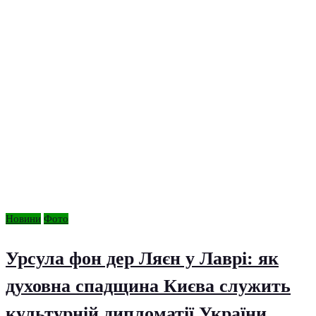
Новини
Фото
Урсула фон дер Ляєн у Лаврі: як
духовна спадщина Києва служить
культурній дипломатії України