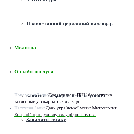
Православний церковний календар
Молитва
Онлайн послуги
Попередня Запис
Предстоятель ПЦУ благословив
Записки за здоров’я та за упокій
захисників у закарпатській лікарні
Наступна Запис
День української мови: Митрополит
Епіфаній про духовну силу рідного слова
Запалити свічку