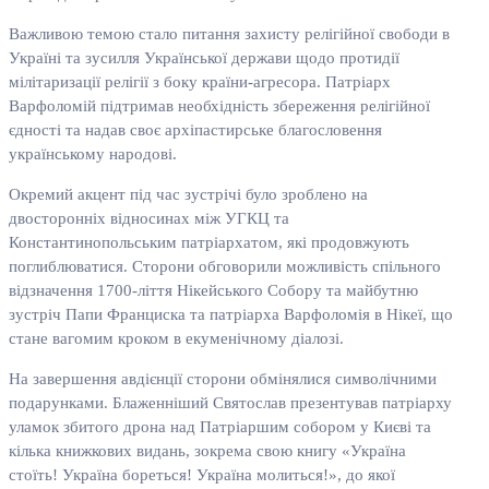
Важливою темою стало питання захисту релігійної свободи в
Україні та зусилля Української держави щодо протидії
мілітаризації релігії з боку країни-агресора. Патріарх
Варфоломій підтримав необхідність збереження релігійної
єдності та надав своє архіпастирське благословення
українському народові.
Окремий акцент під час зустрічі було зроблено на
двосторонніх відносинах між УГКЦ та
Константинопольським патріархатом, які продовжують
поглиблюватися. Сторони обговорили можливість спільного
відзначення 1700-ліття Нікейського Собору та майбутню
зустріч Папи Франциска та патріарха Варфоломія в Нікеї, що
стане вагомим кроком в екуменічному діалозі.
На завершення авдієнції сторони обмінялися символічними
подарунками. Блаженніший Святослав презентував патріарху
уламок збитого дрона над Патріаршим собором у Києві та
кілька книжкових видань, зокрема свою книгу «Україна
стоїть! Україна бореться! Україна молиться!», до якої