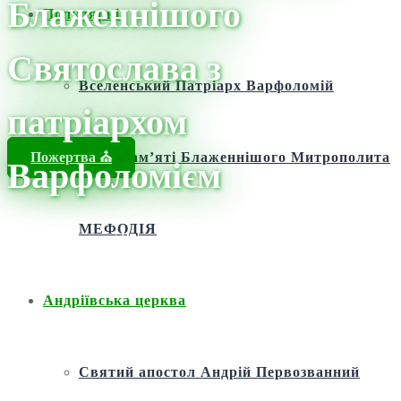
Блаженнішого
Популярні
Святослава з
Вселенський Патріарх Варфоломій
патріархом
Пожертва ⛪️
Фонд пам’яті Блаженнішого Митрополита
Варфоломієм
МЕФОДІЯ
Головна
/
Новини
/
Новини
/
Екуменічний діалог для України:
зустріч Блаженнішого Святослава з патріархом Варфоломієм
Андріївська церква
Святий апостол Андрій Первозванний