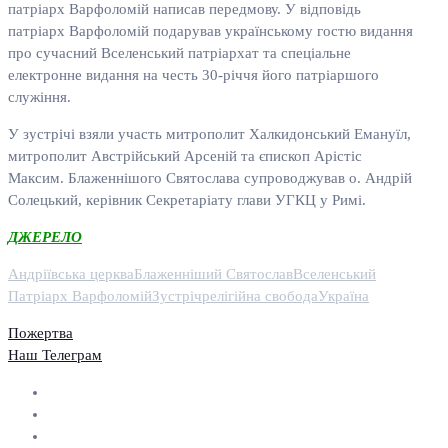
патріарх Варфоломій написав передмову. У відповідь
патріарх Варфоломій подарував українському гостю видання
про сучасний Вселенський патріархат та спеціальне
електронне видання на честь 30-річчя його патріаршого
служіння.
У зустрічі взяли участь митрополит Халкидонський Емануїл,
митрополит Австрійський Арсеній та єпископ Арістіс
Максим. Блаженнішого Святослава супроводжував о. Андрій
Солецький, керівник Секретаріату глави УГКЦ у Римі.
ДЖЕРЕЛО
Андріївська церква
Блаженніший Святослав
Вселенський
Патріарх Варфоломій
Зустріч
релігійна свобода
Україна
Пожертва
Наш Телеграм