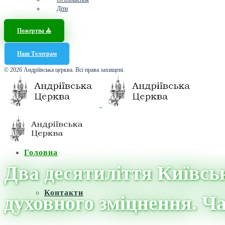
Діти
Пожертва ⛪️
Наш Телеграм
© 2026 Андріївська церква. Всі права захищені.
Головна
Два десятиліття Київськ
Контакти
духовного зміцнення. Ч