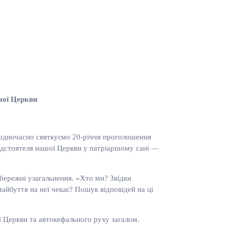
ої Церкви
 одночасно святкуємо 20-річчя проголошення
едстоятеля нашої Церкви у патріаршому сані —
обережні узагальнення. «Хто ми? Звідки
йбуття на неї чекає? Пошук відповідей на ці
ї Церкви та автокефального руху загалом.