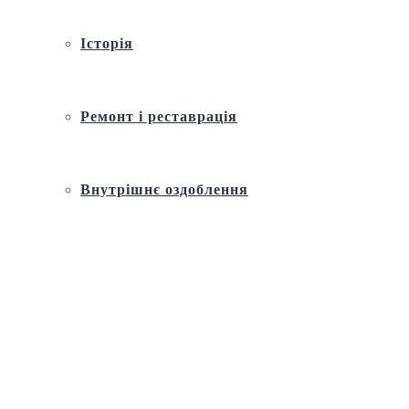
Історія
Ремонт і реставрація
Внутрішнє оздоблення
Архітектура
Православний церковний календар
Молитва