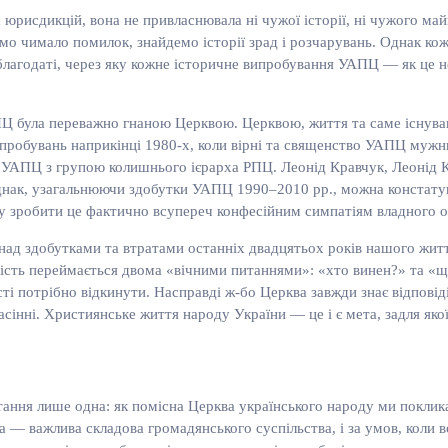
 юрисдикцій, вона не привласнювала ні чужої історії, ні чужого ма
о чимало помилок, знайдемо історії зрад і розчарувань. Однак кож
благодаті, через яку кожне історичне випробування УАПЦ — як це не
АПЦ була переважно гнаною Церквою. Церквою, життя та саме існува
и випробувань наприкінці 1980-х, коли вірні та священство УАПЦ му
и УАПЦ з групою колишнього ієрарха РПЦ. Леонід Кравчук, Леонід 
 Однак, узагальнюючи здобутки УАПЦ 1990–2010 рр., можна констату
му зробити це фактично всупереч конфесійним симпатіям владного о
над здобутками та втратами останніх двадцятьох років нашого житт
домість переймається двома «вічними питаннями»: «хто винен?» та 
ті потрібно відкинути. Насправді ж-бо Церква завжди знає відповід
спасінні. Християнське життя народу України — це і є мета, задля як
тання лише одна: як помісна Церква українського народу ми поклик
а — важлива складова громадянського суспільства, і за умов, коли