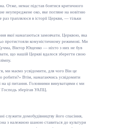
йна. Отже, немає підстав боятися критичного
не неупереджене око, яке погляне на новітню
 раз траплялося в історії Церкви, — тільки
ння якої намагаються замовчати. Церквою, яка
жньо протистояли комуністичному режимові. Ми
Кучма, Віктор Ющенко — ніхто з них не був
вати, що нашій Церкві вдалося зберегти свою
лімпу.
я, ми маємо усвідомити, для чого Він це
«що робити?» Втім, намагаючись усвідомити
і на ці питання. Головними винуватцями є ми
ої Господь зберігав УАПЦ.
ані служити домобудівництву його спасіння,
 вона з належною шаною ставиться до культури