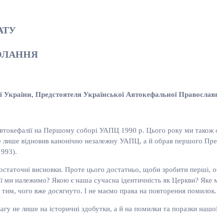
АТУ
ОЛАННЯ
ї України, Предстоятеля Української Автокефальної
Православн
автокефалії на Першому соборі УАПЦ 1990 р. Цього року ми також
не лише відновив канонічно незалежну УАПЦ, а й обрав першого Пр
1993).
 остаточні висновки. Проте цього достатньо, щоби зробити перші, 
 ми належимо? Якою є наша сучасна ідентичність як Церкви? Яке ма
 тим, чого вже досягнуто. І не маємо права на повторення помилок.
вагу не лише на історичні здобутки, а й на помилки та поразки нашо