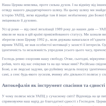
Наша Церква невелика, проте сильна духом. І на відміну від інших
огляду нашого двадцятирічного шляху. На цьому шляху ми знайдем
історію УАПЦ, легко віднайде там й інше: незбагненну дію Божої 
зміцнювало її духовно.
Усі ці роки — від своєї легалізації 1989 року до наших днів — У
ніколи не мала в цій країні привілейованого статусу. Ми зазнал
зберегли свою Церкву 1992 р., коли держава намагалася об’єднат
вірним УАПЦ, не мав особистої мотивації у захисті її інтересів.
ідентичність та незалежність упродовж усього цього часу, причо
Господь ревно охороняв нашу свободу. Отже, сьогодні, міркуючи 
робив, чого від нас очікував та на що чекає нині? Російська сві
Божі, а не людські задуми, цю руйнівну модель пошуку ідентичнос
самі, а сенс будь-якого зусилля, вчинку або діяльності полягає у 
Автокефалія як інструмент спасіння та єдності
У чому полягає місія УАПЦ у сучасному світі? Відповідь на це пи
спрямовуючи наш нарід до благодатної єдності з Господом. Церкв