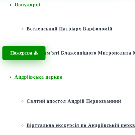
Популярні
Головна
/
Новини
/
Новини
/
Два десятиліття Київського Патріарха
Вселенський Патріарх Варфоломій
Пожертва ⛪️
Фонд пам’яті Блаженнішого Митрополит
Андріївська церква
Святий апостол Андрій Первозванний
Віртуальна екскурсія по Андріївській церкв