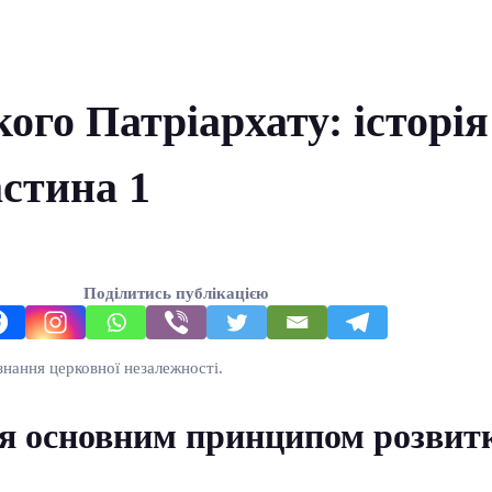
ого Патріархату: історія
астина 1
Поділитись публікацією
нання церковної незалежності.
я основним принципом розвитк