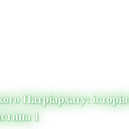
ого Патріархату: історія
астина 1