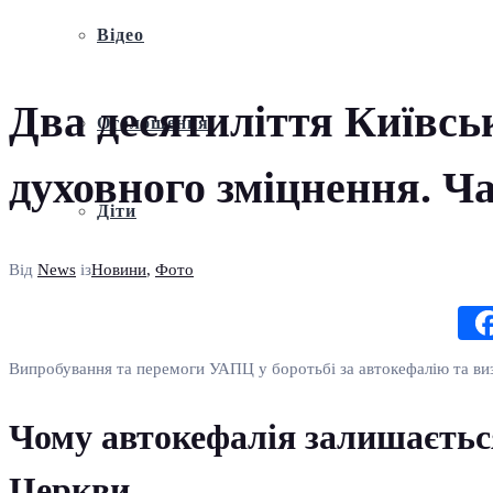
Відео
Два десятиліття Київськ
Оголошення
духовного зміцнення. Ч
Діти
Від
News
із
Новини
,
Фото
Випробування та перемоги УАПЦ у боротьбі за автокефалію та виз
Чому автокефалія залишаєтьс
Церкви