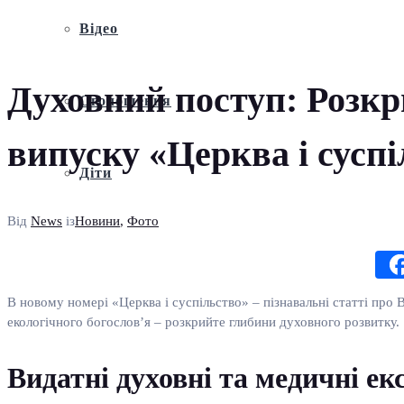
Відео
Духовний поступ: Розкр
Оголошення
випуску «Церква і сусп
Діти
Від
News
із
Новини
,
Фото
В новому номері «Церква і суспільство» – пізнавальні статті про Ве
екологічного богослов’я – розкрийте глибини духовного розвитку.
Видатні духовні та медичні ек