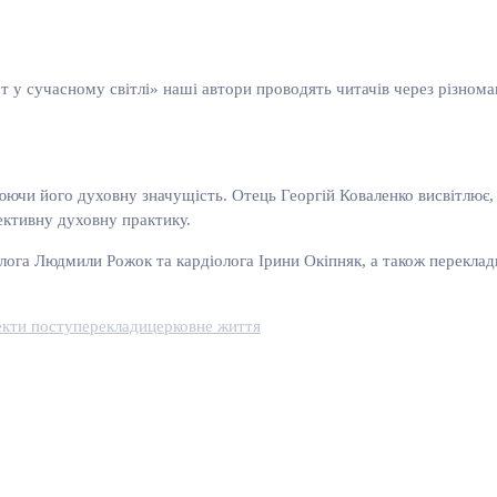
т у сучасному світлі» наші автори проводять читачів через різнома
слюючи його духовну значущість. Отець Георгій Коваленко висвітлю
ективну духовну практику.
лога Людмили Рожок та кардіолога Ірини Окіпняк, а також переклад
екти посту
переклади
церковне життя