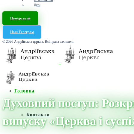
Діти
Пожертва ⛪️
Наш Телеграм
© 2026 Андріївська церква. Всі права захищені.
Головна
Духовний поступ: Розкр
Контакти
випуску «Церква і сусп