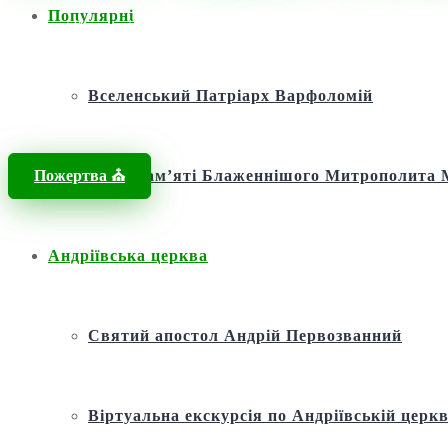
Популярні
Головна
/
Новини
/
Новини
/
Духовний поступ: Розкриття таємниць
Вселенський Патріарх Варфоломій
Пожертва ⛪️
Фонд пам’яті Блаженнішого Митрополит
Андріївська церква
Святий апостол Андрій Первозванний
Віртуальна екскурсія по Андріївській церкв