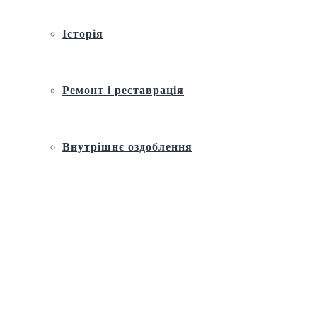
Історія
Ремонт і реставрація
Внутрішнє оздоблення
Архітектура
Православний церковний календар
Молитва