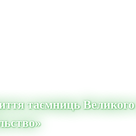
иття таємниць Великого
ільство»