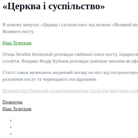
«Церква і суспільство»
В новому випуску «Церква і суспільство» під назвою «Великий піс
Великого посту.
Наш Телеграм
Отець Serafim Ieromonah розглядає глибинні сенси посту, підкре
століття. Владика Федір Бубнюк розглядає повільне читання як еф
Статті також включають медичний погляд на піст від гастроентеро
розуміння посту та чернецького послідування.
Великий піст
Духовний розвиток
екологічне богослов’я
медичні асп
Пожертва
Наш Телеграм