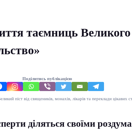
иття таємниць Великого
ільство»
Поділитись публікацією
ликий піст від священиків, монахів, лікарів та переклади цікавих ст
сперти діляться своїми роздума