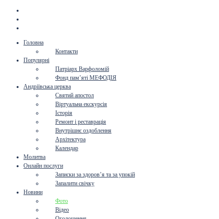
Головна
Контакти
Популярні
Патріарх Варфоломій
Фонд пам’яті МЕФОДІЯ
Андріївська церква
Святий апостол
Віртуальна екскурсія
Історія
Ремонт і реставрація
Внутрішнє оздоблення
Архітектура
Календар
Молитва
Онлайн послуги
Записки за здоров’я та за упокій
Запалити свічку
Новини
Фото
Відео
Оголошення