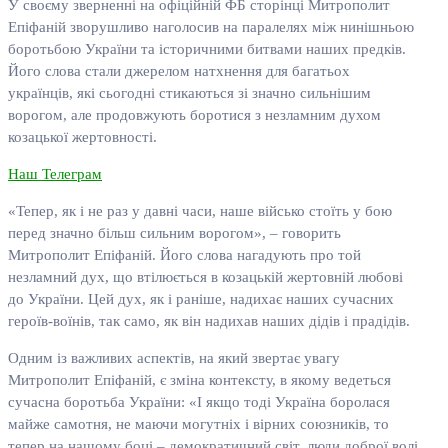
У своєму зверненні на офіційній ФБ сторінці Митрополит
Епіфаній зворушливо наголосив на паралелях між нинішньою
боротьбою України та історичними битвами наших предків.
Його слова стали джерелом натхнення для багатьох
українців, які сьогодні стикаються зі значно сильнішим
ворогом, але продовжують боротися з незламним духом
козацької жертовності.
Наш Телеграм
«Тепер, як і не раз у давні часи, наше військо стоїть у бою
перед значно більш сильним ворогом», – говорить
Митрополит Епіфаній. Його слова нагадують про той
незламний дух, що втілюється в козацькій жертовній любові
до України. Цей дух, як і раніше, надихає наших сучасних
героїв-воїнів, так само, як він надихав наших дідів і прадідів.
Одним із важливих аспектів, на який звертає увагу
Митрополит Епіфаній, є зміна контексту, в якому ведеться
сучасна боротьба України: «І якщо тоді Україна боролася
майже самотня, не маючи могутніх і вірних союзників, то
тепер на нашому боці – демократичний світ, люди доброї волі