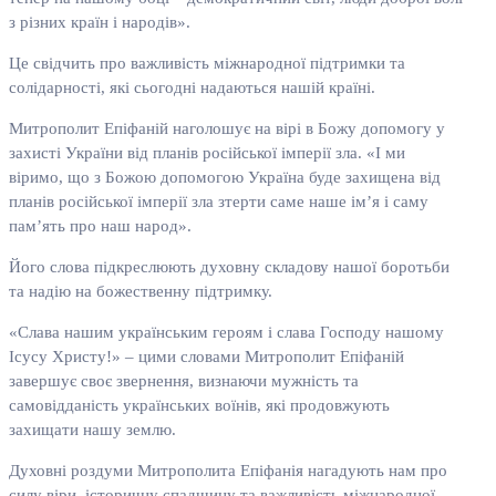
з різних країн і народів».
Це свідчить про важливість міжнародної підтримки та
солідарності, які сьогодні надаються нашій країні.
Митрополит Епіфаній наголошує на вірі в Божу допомогу у
захисті України від планів російської імперії зла. «І ми
віримо, що з Божою допомогою Україна буде захищена від
планів російської імперії зла зтерти саме наше ім’я і саму
пам’ять про наш народ».
Його слова підкреслюють духовну складову нашої боротьби
та надію на божественну підтримку.
«Слава нашим українським героям і слава Господу нашому
Ісусу Христу!» – цими словами Митрополит Епіфаній
завершує своє звернення, визнаючи мужність та
самовідданість українських воїнів, які продовжують
захищати нашу землю.
Духовні роздуми Митрополита Епіфанія нагадують нам про
силу віри, історичну спадщину та важливість міжнародної