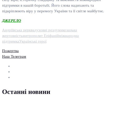
підтримки в нашій боротьбі. Його слова надихають та
підкріплюють віру у перемогу України та її світле майбутнє.
ДЖЕРЕЛО
Андріївська церква
духовні роздуми
козацька
жертовність
митрополит Епіфаній
міжнародна
підтримка
Українські герої
Пожертва
Наш Телеграм
Останні новини