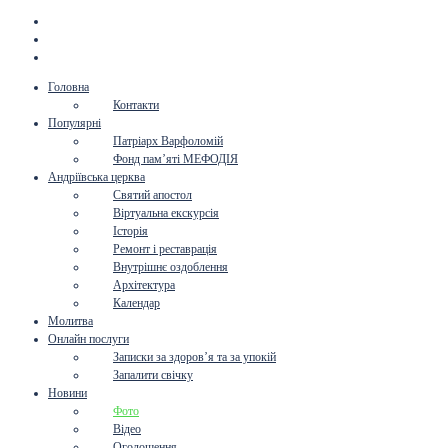
Головна
Контакти
Популярні
Патріарх Варфоломій
Фонд пам’яті МЕФОДІЯ
Андріївська церква
Святий апостол
Віртуальна екскурсія
Історія
Ремонт і реставрація
Внутрішнє оздоблення
Архітектура
Календар
Молитва
Онлайн послуги
Записки за здоров’я та за упокій
Запалити свічку
Новини
Фото
Відео
Оголошення