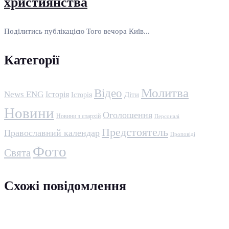
християнства
Поділитись публікацією Того вечора Київ...
Категорії
Молитва
Відео
News ENG
Історія
Історія
Діти
Новини
Оголошення
Новини з єпархій
Персоналі
Предстоятель
Православний календар
Проповіді
Фото
Свята
Схожі повідомлення