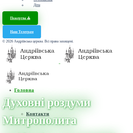
Діти
Пожертва ⛪️
Наш Телеграм
© 2026 Андріївська церква. Всі права захищені.
Головна
Духовні роздуми
Контакти
Митрополита