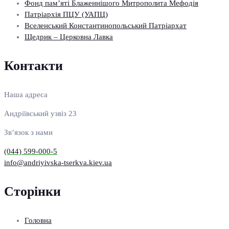
Фонд пам’яті Блаженнішого Митрополита Мефодія
Патріархія ПЦУ (УАПЦ)
Вселенський Константинопольський Патріархат
Щедрик – Церковна Лавка
Контакти
Наша адреса
Андріївський узвіз 23
Зв’язок з нами
(044) 599-000-5
info@andriyivska-tserkva.kiev.ua
Сторінки
Головна