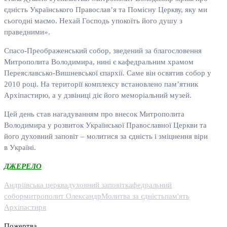
єдність Українського Православ’я та Помісну Церкву, яку ми
сьогодні маємо. Нехай Господь упокоїть його душу з
праведними».
Спасо-Преображенський собор, зведений за благословення
Митрополита Володимира, нині є кафедральним храмом
Переяславсько-Вишневської єпархії. Саме він освятив собор у
2010 році. На території комплексу встановлено пам’ятник
Архіпастирю, а у дзвіниці діє його меморіальний музей.
Цей день став нагадуванням про внесок Митрополита
Володимира у розвиток Української Православної Церкви та
його духовний заповіт – молитися за єдність і зміцнення віри
в Україні.
ДЖЕРЕЛО
Андріївська церква
духовний заповіт
кафедральний
собор
митрополит Олександр
Молитва за єдність
пам'ять
Архіпастиря
Пожертва