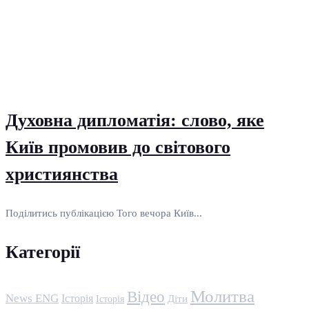
Духовна дипломатія: слово, яке
Київ промовив до світового
християнства
Поділитись публікацією Того вечора Київ...
Категорії
Молитва
Відео
News ENG
Історія
Історія
Діти