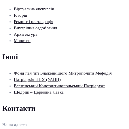
Віртуальна екскурсія
Історія
Ремонт і реставрація
Внутрішнє оздоблення
Архітектура
Молитви
Інші
Фонд пам’яті Блаженнішого Митрополита Мефодія
Патріархія ПЦУ (УАПЦ)
Вселенський Константинопольський Патріархат
Щедрик – Церковна Лавка
Контакти
Наша адреса