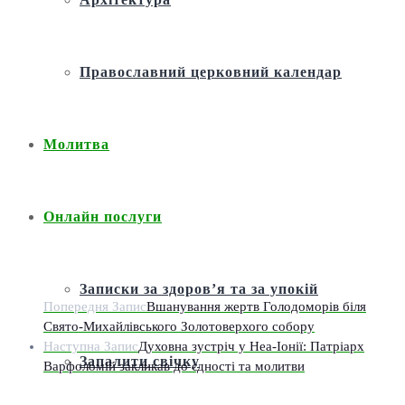
Православний церковний календар
Молитва
Онлайн послуги
Записки за здоров’я та за упокій
Попередня Запис
Вшанування жертв Голодоморів біля
Свято-Михайлівського Золотоверхого собору
Наступна Запис
Духовна зустріч у Неа-Іонії: Патріарх
Запалити свічку
Варфоломій закликав до єдності та молитви