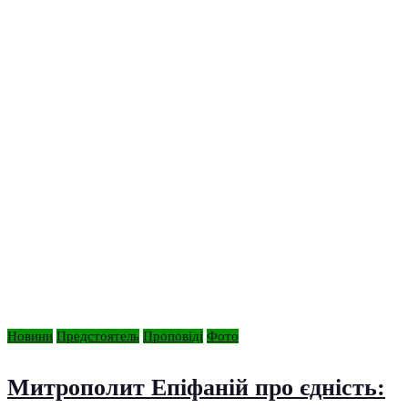
Новини
Предстоятель
Проповіді
Фото
Митрополит Епіфаній про єдність: