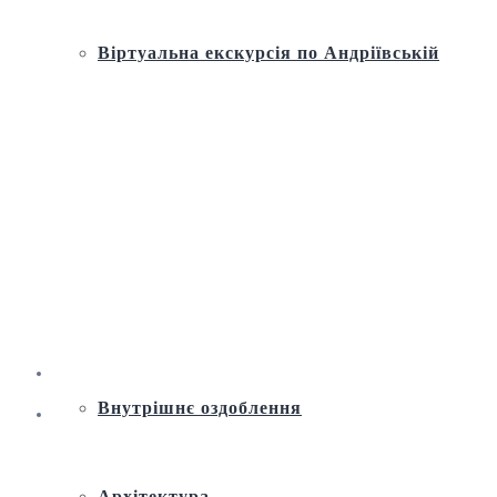
Віртуальна екскурсія по Андріївській
церкві
Історія
Ремонт і реставрація
Внутрішнє оздоблення
Архітектура