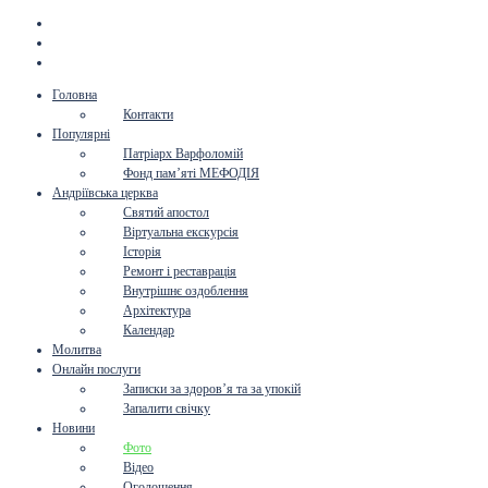
Головна
Контакти
Популярні
Патріарх Варфоломій
Фонд пам’яті МЕФОДІЯ
Андріївська церква
Святий апостол
Віртуальна екскурсія
Історія
Ремонт і реставрація
Внутрішнє оздоблення
Архітектура
Календар
Молитва
Онлайн послуги
Записки за здоров’я та за упокій
Запалити свічку
Новини
Фото
Відео
Оголошення