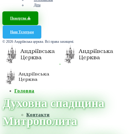
Діти
Пожертва ⛪️
Наш Телеграм
© 2026 Андріївська церква. Всі права захищені.
Головна
Духовна спадщина
Контакти
Митрополита