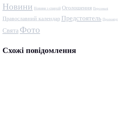
Новини
Оголошення
Новини з єпархій
Персоналі
Предстоятель
Православний календар
Проповіді
Фото
Свята
Схожі повідомлення