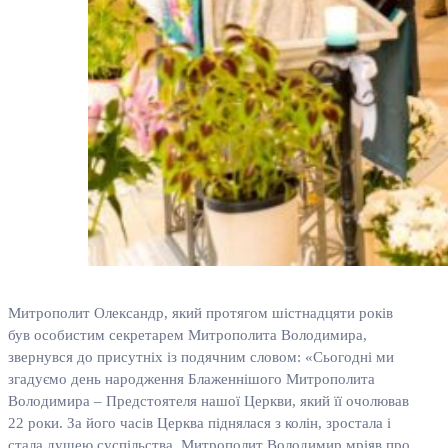
Митрополит Олександр, який протягом шістнадцяти років
був особистим секретарем Митрополита Володимира,
звернувся до присутніх із подячним словом: «Сьогодні ми
згадуємо день народження Блаженнішого Митрополита
Володимира – Предстоятеля нашої Церкви, який її очолював
22 роки. За його часів Церква піднялася з колін, зростала і
стала душею суспільства. Митрополит Володимир мріяв про