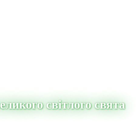
еликого світлого свята
ого свята