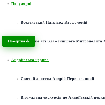
Популярні
Вселенський Патріарх Варфоломій
Пожертва ⛪️
Фонд пам’яті Блаженнішого Митрополит
Андріївська церква
Святий апостол Андрій Первозванний
Віртуальна екскурсія по Андріївській церкв