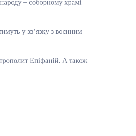
 народу – соборному храмі
имуть у зв’язку з воєнним
итрополит Епіфаній. А також –