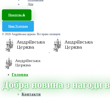
Діти
Пожертва ⛪️
Наш Телеграм
© 2026 Андріївська церква. Всі права захищені.
Головна
Добра новина з нагоди в
Контакти
Головна
/
Новини
/
Новини
/
Добра новина з нагоди великого світл