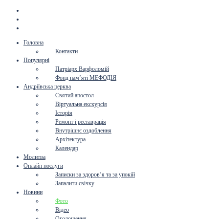
Головна
Контакти
Популярні
Патріарх Варфоломій
Фонд пам’яті МЕФОДІЯ
Андріївська церква
Святий апостол
Віртуальна екскурсія
Історія
Ремонт і реставрація
Внутрішнє оздоблення
Архітектура
Календар
Молитва
Онлайн послуги
Записки за здоров’я та за упокій
Запалити свічку
Новини
Фото
Відео
Оголошення