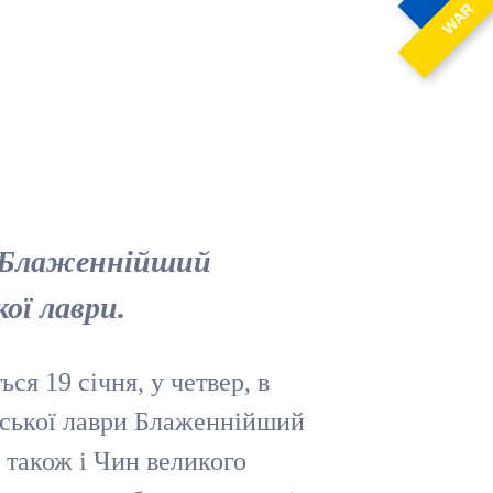
WAR
, Блаженнійший
ої лаври.
ся 19 січня, у четвер, в
рської лаври Блаженнійший
 також і Чин великого