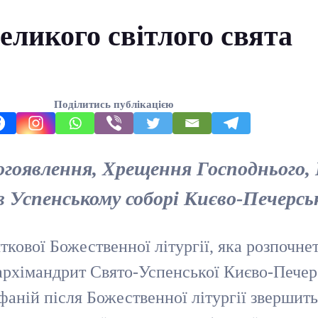
еликого світлого свята
Поділитись публікацією
Богоявлення, Хрещення Господнього
спенському соборі Києво-Печерськ
кової Божественної літургії, яка розпочнеть
оархімандрит Свято-Успенської Києво-Пече
фаній після Божественної літургії звершить