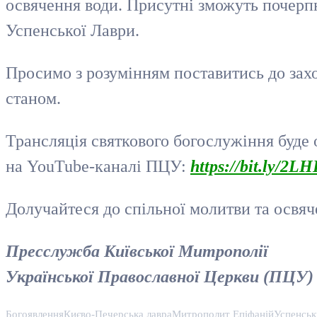
освячення води. Присутні зможуть почерпн
Успенської Лаври.
Просимо з розумінням поставитись до захо
станом.
Трансляція святкового богослужіння буде 
на YouTube-каналі ПЦУ:
https://bit.ly/2LH
Долучайтеся до спільної молитви та освяч
Пресслужба Київської Митрополії
Української Православної Церкви (ПЦУ)
Богоявлення
Києво-Печерська лавра
Митрополит Епіфаній
Успенськ