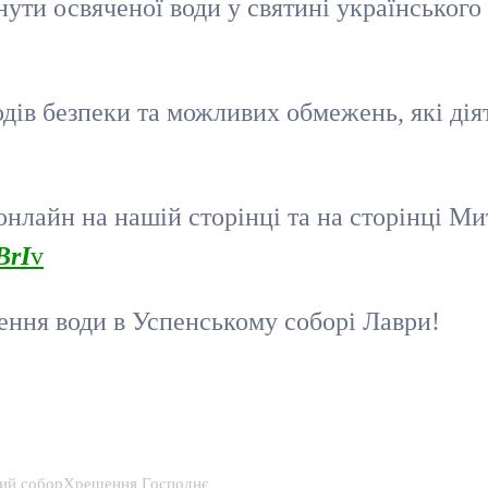
ути освяченої води у святині українського
дів безпеки та можливих обмежень, які діят
онлайн на нашій сторінці та на сторінці М
BrI
v
ення води в Успенському соборі Лаври!
ий собор
Хрещення Господнє