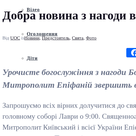
Відео
Добра новина з нагоди в
Оголошення
Від
UOC
із
Новини
,
Предстоятель
,
Свята
,
Фото
Діти
Урочисте богослужіння з нагоди 
Митрополит Епіфаній звершить в У
Запрошуємо всіх вірних долучитися до свят
головному соборі Лаври о 9:00. Священн
Митрополит Київський і всієї України Епі