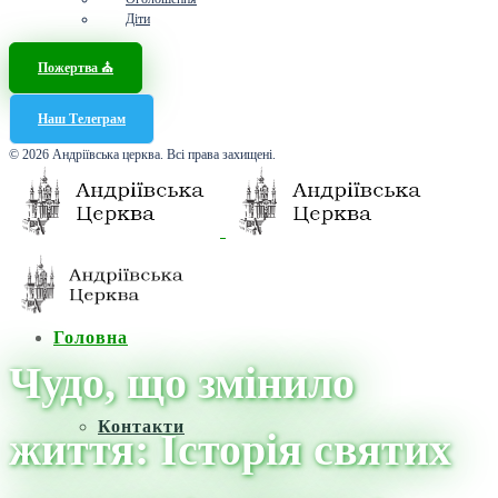
Діти
Пожертва ⛪️
Наш Телеграм
© 2026 Андріївська церква. Всі права захищені.
Головна
Чудо, що змінило
Контакти
життя: Історія святих