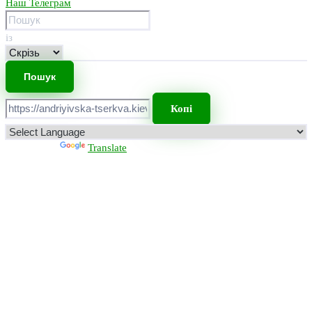
Наш Телеграм
із
Копі
Powered by
Translate