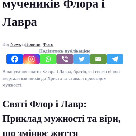
мучеників Флора і
Лавра
Від
News
із
Новини
,
Фото
Поділитись публікацією
Вшанування святих Флора і Лавра, братів, які своєю вірою
звертали язичників до Христа та ставали прикладом
мужності.
Святі Флор і Лавр:
Приклад мужності та віри,
що змінює життя