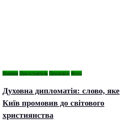
Новини
Предстоятель
Проповіді
Фото
Духовна дипломатія: слово, яке
Київ промовив до світового
християнства