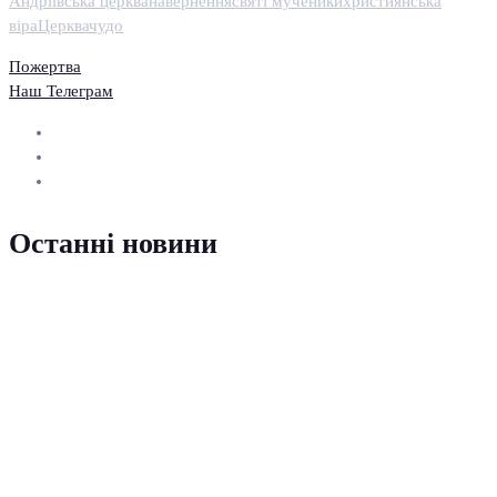
Андріївська церква
навернення
святі мученики
християнська
віра
Церква
чудо
Пожертва
Наш Телеграм
Останні новини