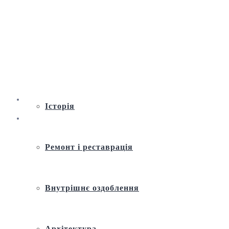
Віртуальна екскурсія по Андріївській
церкві
Історія
Ремонт і реставрація
Внутрішнє оздоблення
Архітектура