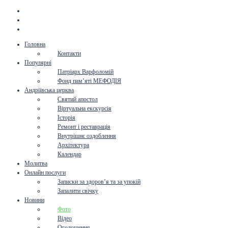
Головна
Контакти
Популярні
Патріарх Варфоломій
Фонд пам’яті МЕФОДІЯ
Андріївська церква
Святий апостол
Віртуальна екскурсія
Історія
Ремонт і реставрація
Внутрішнє оздоблення
Архітектура
Календар
Молитва
Онлайн послуги
Записки за здоров’я та за упокій
Запалити свічку
Новини
Фото
Відео
Оголошення