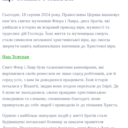
Сьогодні, 18 серпня 2024 року, Православна Церква вшановує
пам’ять святих мучеників Флора і Лавра, двох братів, які
увійшли в історію як яскравий приклад віри, мужності та
чудесних дій Господа. Їхнє життя та мученицька смерть
стали символом незламної християнської віри, що змогла
звернути навіть найзапекліших язичників до Христової віри.
Наш Телеграм
Святі Флор і Лавр були талановитими каменярами, які
вирізнялися своїм ремеслом не лише серед робітників, але й
серед усіх, з ким їм доводилося працювати. Їхня історія
почалася у Візантії, звідки вони згодом переїхали до Ілірії. Де
б вони не знаходилися, своєю правдиво християнською
поведінкою та словами, сповненими благодаті, вони
привертали до себе людей і приводили їх до пізнання Христа.
Однією з найбільш значущих подій у житті братів стало
будівництво поганської божниці за наказом правителя