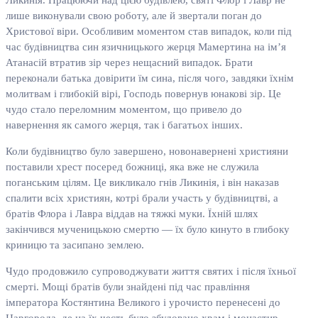
Ликинія. Працюючи над цією будівлею, святі Флор і Лавр не
лише виконували свою роботу, але й звертали поган до
Христової віри. Особливим моментом став випадок, коли під
час будівництва син язичницького жерця Мамертина на ім’я
Атанасій втратив зір через нещасний випадок. Брати
переконали батька довірити їм сина, після чого, завдяки їхнім
молитвам і глибокій вірі, Господь повернув юнакові зір. Це
чудо стало переломним моментом, що привело до
навернення як самого жерця, так і багатьох інших.
Коли будівництво було завершено, новонавернені християни
поставили хрест посеред божниці, яка вже не служила
поганським цілям. Це викликало гнів Ликинія, і він наказав
спалити всіх християн, котрі брали участь у будівництві, а
братів Флора і Лавра віддав на тяжкі муки. Їхній шлях
закінчився мученицькою смертю — їх було кинуто в глибоку
криницю та засипано землею.
Чудо продовжило супроводжувати життя святих і після їхньої
смерті. Мощі братів були знайдені під час правління
імператора Костянтина Великого і урочисто перенесені до