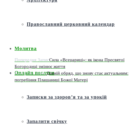
Православний церковний календар
Молитва
Попередня Запис
Сила «Всецариці»: як ікона Пресвятої
Богородиці змінює життя
Онлайн послуги
Наступна Запис
Давній обряд, що знову стає актуальним:
погребіння Плащаниці Божої Матері
Записки за здоров’я та за упокій
Запалити свічку