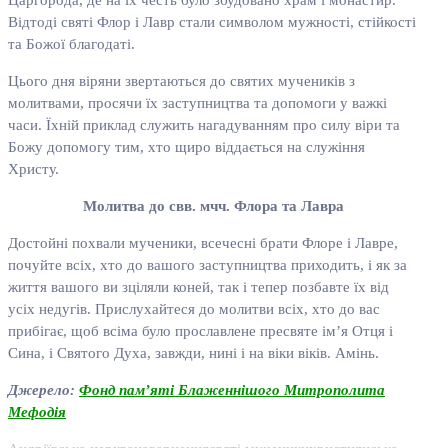
Царгорода, де на їх честь було збудовано храм і монастир.
Відтоді святі Флор і Лавр стали символом мужності, стійкості
та Божої благодаті.
Цього дня віряни звертаються до святих мучеників з
молитвами, просячи їх заступництва та допомоги у важкі
часи. Їхній приклад служить нагадуванням про силу віри та
Божу допомогу тим, хто щиро віддається на служіння
Христу.
Молитва до свв. мчч. Флора та Лавра
Достойні похвали мученики, всечесні брати Флоре і Лавре,
почуйте всіх, хто до вашого заступництва приходить, і як за
життя вашого ви зціляли коней, так і тепер позбавте їх від
усіх недугів. Прислухайтеся до молитви всіх, хто до вас
прибігає, щоб всіма було прославлене пресвяте ім’я Отця і
Сина, і Святого Духа, завжди, нині і на віки віків. Амінь.
Джерело:
Фонд пам’яті Блаженнішого Митрополита
Мефодія