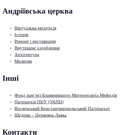
Андріївська церква
Віртуальна екскурсія
Історія
Ремонт і реставрація
Внутрішнє оздоблення
Архітектура
Молитви
Інші
Фонд пам’яті Блаженнішого Митрополита Мефодія
Патріархія ПЦУ (УАПЦ)
Вселенський Константинопольський Патріархат
Щедрик – Церковна Лавка
Контакти