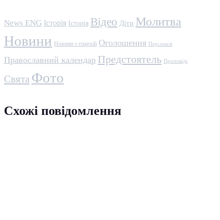
Молитва
Відео
News ENG
Історія
Історія
Діти
Новини
Оголошення
Новини з єпархій
Персоналі
Предстоятель
Православний календар
Проповіді
Фото
Свята
Схожі повідомлення