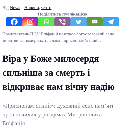
Від
News
із
Новини
,
Фото
Поділитись публікацією
Предстоятель ПЦУ Епіфаній пояснює богословський сенс
молитви за померлих та слова «приснопам’ятний».
Віра у Боже милосердя
сильніша за смерть і
відкриває нам вічну надію
«Приснопам’ятний»: духовний сенс пам’яті
про спочилих у роздумах Митрополита
Епіфанія