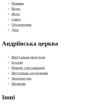
Новини
Відео
Фото
Свята
Оголошення
Діти
Андріївська церква
Віртуальна екскурсія
Історія
Ремонт і реставрація
Внутрішнє оздоблення
Архітектура
Молитви
Інші