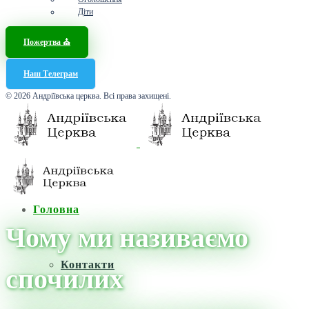
Діти
Пожертва ⛪️
Наш Телеграм
© 2026 Андріївська церква. Всі права захищені.
Головна
Чому ми називаємо
Контакти
спочилих