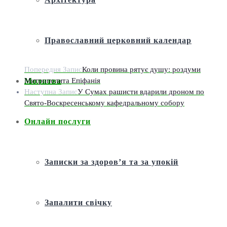
Православний церковний календар
Попередня Запис
Коли провина рятує душу: роздуми
Митрополита Епіфанія
Молитва
Наступна Запис
У Сумах рашисти вдарили дроном по
Свято-Воскресенському кафедральному собору
Онлайн послуги
Записки за здоров’я та за упокій
Запалити свічку