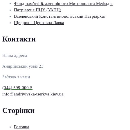
Фонд пам’яті Блаженнішого Митрополита Мефодія
Патріархія ПЦУ (УАПЦ)
Вселенський Константинопольський Патріархат
Щедрик – Церковна Лавка
Контакти
Наша адреса
Андріївський узвіз 23
Зв’язок з нами
(044) 599-000-5
info@andriyivska-tserkva.kiev.ua
Сторінки
Головна