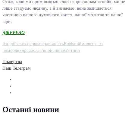
Отож, коли ми промовляємо слово «приснопам’ятний», ми не
лише згадуємо людину, а й визнаємо: вона залишається
частиною нашого духовного життя, нашої молитви та нашої
віри.
ДЖЕРЕЛО
Андріївська церква
віра
вічність
Епіфаній
молитва за
померлих
православ’я
приснопам’ятний
Пожертва
Наш Телеграм
Останні новини