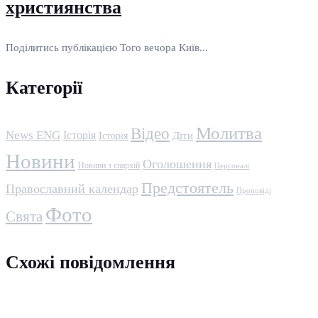
християнства
Поділитись публікацією Того вечора Київ...
Категорії
Молитва
Відео
News ENG
Історія
Історія
Діти
Новини
Оголошення
Новини з єпархій
Персоналі
Предстоятель
Православний календар
Проповіді
Фото
Свята
Схожі повідомлення