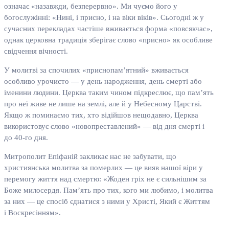
означає «назавжди, безперервно». Ми чуємо його у
богослужінні: «Нині, і присно, і на віки віків». Сьогодні ж у
сучасних перекладах частіше вживається форма «повсякчас»,
однак церковна традиція зберігає слово «присно» як особливе
свідчення вічності.
У молитві за спочилих «приснопам’ятний» вживається
особливо урочисто — у день народження, день смерті або
іменини людини. Церква таким чином підкреслює, що пам’ять
про неї живе не лише на землі, але й у Небесному Царстві.
Якщо ж поминаємо тих, хто відійшов нещодавно, Церква
використовує слово «новопреставлений» — від дня смерті і
до 40-го дня.
Митрополит Епіфаній закликає нас не забувати, що
християнська молитва за померлих — це вияв нашої віри у
перемогу життя над смертю: «Жоден гріх не є сильнішим за
Боже милосердя. Пам’ять про тих, кого ми любимо, і молитва
за них — це спосіб єднатися з ними у Христі, Який є Життям
і Воскресінням».