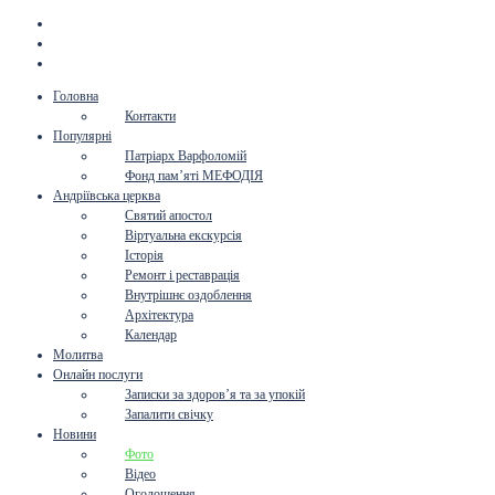
Головна
Контакти
Популярні
Патріарх Варфоломій
Фонд пам’яті МЕФОДІЯ
Андріївська церква
Святий апостол
Віртуальна екскурсія
Історія
Ремонт і реставрація
Внутрішнє оздоблення
Архітектура
Календар
Молитва
Онлайн послуги
Записки за здоров’я та за упокій
Запалити свічку
Новини
Фото
Відео
Оголошення