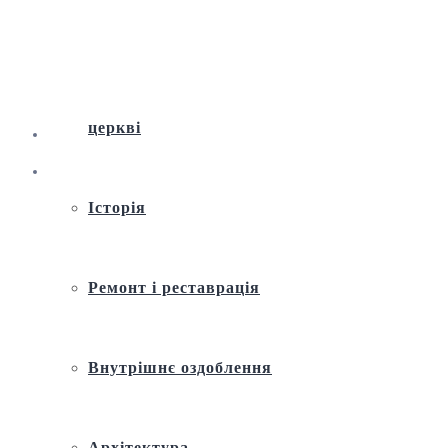
Віртуальна екскурсія по Андріївській
церкві
Історія
Ремонт і реставрація
Внутрішнє оздоблення
Архітектура