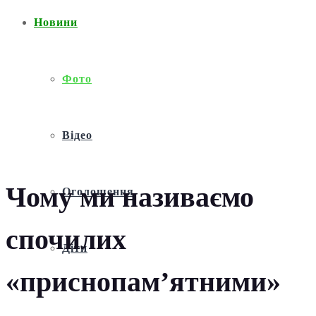
Новини
Фото
Відео
Чому ми називаємо
Оголошення
спочилих
Діти
«приснопам’ятними»