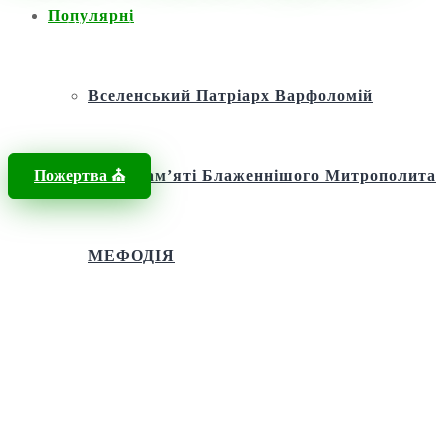
Популярні
Головна
/
Новини
/
Новини
/
Червоногруд – мертве місто з
живою душею
Вселенський Патріарх Варфоломій
Пожертва ⛪️
Фонд пам’яті Блаженнішого Митрополита
МЕФОДІЯ
Андріївська церква
Святий апостол Андрій Первозванний