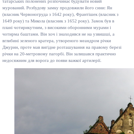
татарських полонених розпочинає будувати новий
мурований. Розбудову замку продовжили його сини: Ян
(власник Червоногруда з 1642 року), Франтішек (власник з
1649 року) та Микола (власник з 1652 року). Замок був в
плані чотирикутним, з високими оборонними мурами і
чотирма баштами. Він хоч і знаходився не на узвишші, а
вглибині зеленого кратера, утвореного меандром річки
Джурин, проте мав вигідне розташування на правому березі
річки на 20-метровому пагорбі. Він залишався практично
недосяжним для ворога до появи важкої артилерії.