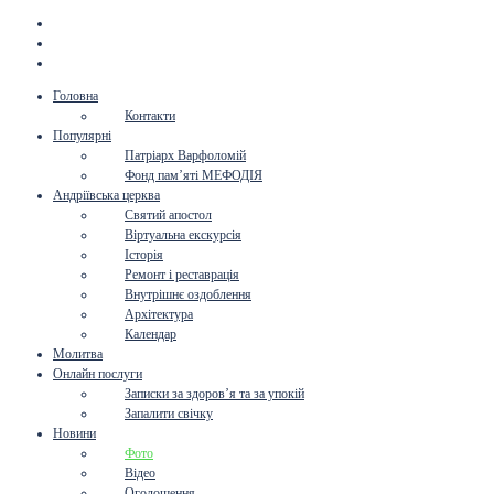
Головна
Контакти
Популярні
Патріарх Варфоломій
Фонд пам’яті МЕФОДІЯ
Андріївська церква
Святий апостол
Віртуальна екскурсія
Історія
Ремонт і реставрація
Внутрішнє оздоблення
Архітектура
Календар
Молитва
Онлайн послуги
Записки за здоров’я та за упокій
Запалити свічку
Новини
Фото
Відео
Оголошення