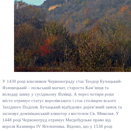
У 1430 році власником Червонограду стає Теодор Бучацький-
Язловецький – польський магнат, староста Кам’янця та
володар замку у сусідньому Язлівці. А через чотири роки
місто отримує статус королівського і стає столицею всього
Західного Поділля. Бучацький відбудовує дерев’яний замок та
засновує домініканський кляштор з костелом Св. Миколая. У
1448 році Червоногруд отримує Магдебурзьке право від
короля Казимира ІV Ягелончика. Відомо, що у 1538 році