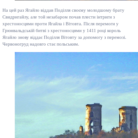
На цей раз Ягайло віддав Поділля своєму молодшому брату
Свидригайлу, але той незабаром почав плести інтриги з
хрестоносцями проти Ягайла і Вітовта. Після перемоги у
Грюнвальдській битві з хрестоносцями у 1411 році король
Ягайло знову віддає Поділля Вітовту за допомогу з перемозі.
Червоногруд надовго стає польським.