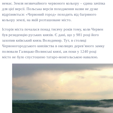
немає. Земля незвичайного червоного кольору – єдина зачіпка
для цієї версії. Польська версія походження назви не дуже
відрізняється: «Червоний город» походить від багряного
кольору землі, на якій розташоване місто.
Історія міста почалася понад тисячу років тому, коли Червен
був резиденцію руських князів. Є дані, що у 981 році його
захопив київський князь Володимир. Тут, в столиці
Червоногородського князівства в околицях дерев’яного замку
полювали Галицько-Волинські князі, аж поки у 1240 році
місто не було спустошено татаро-монгольською навалою.