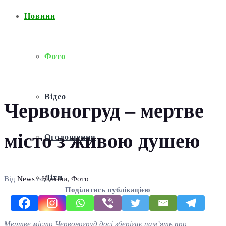
Новини
Фото
Відео
Червоногруд – мертве
місто з живою душею
Оголошення
Діти
Від
News
із
Новини
,
Фото
Поділитись публікацією
Мертве місто Червоногруд досі зберігає пам’ять про