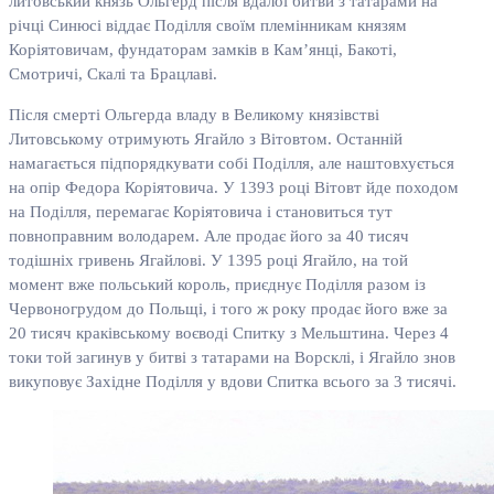
литовський князь Ольгерд після вдалої битви з татарами на
річці Синюсі віддає Поділля своїм племінникам князям
Коріятовичам, фундаторам замків в Кам’янці, Бакоті,
Смотричі, Скалі та Брацлаві.
Після смерті Ольгерда владу в Великому князівстві
Литовському отримують Ягайло з Вітовтом. Останній
намагається підпорядкувати собі Поділля, але наштовхується
на опір Федора Коріятовича. У 1393 році Вітовт йде походом
на Поділля, перемагає Коріятовича і становиться тут
повноправним володарем. Але продає його за 40 тисяч
тодішніх гривень Ягайлові. У 1395 році Ягайло, на той
момент вже польський король, приєднує Поділля разом із
Червоногрудом до Польщі, і того ж року продає його вже за
20 тисяч краківському воєводі Спитку з Мельштина. Через 4
токи той загинув у битві з татарами на Ворсклі, і Ягайло знов
викуповує Західне Поділля у вдови Спитка всього за 3 тисячі.