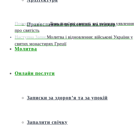
Попередня Запис
День пам’яті святих, які змінили уявлення
Православний церковний календар
про святість
Наступна Запис
Молитва і відновлення: військові України у
святих монастирях Греції
Молитва
Онлайн послуги
Записки за здоров’я та за упокій
Запалити свічку