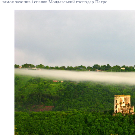
замок захопив і спалив Молдавський господар Петро.