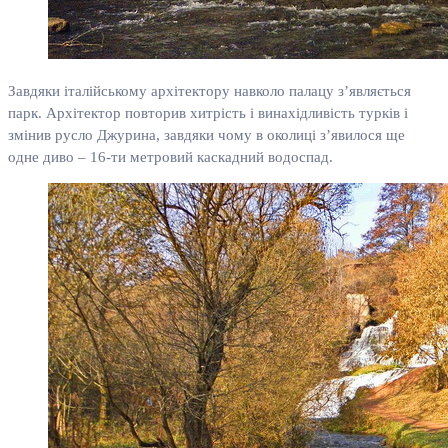
Завдяки італійському архітектору навколо палацу з’являється
парк. Архітектор повторив хитрість і винахідливість турків і
змінив русло Джурина, завдяки чому в околиці з’явилося ще
одне диво – 16-ти метровий каскадний водоспад.