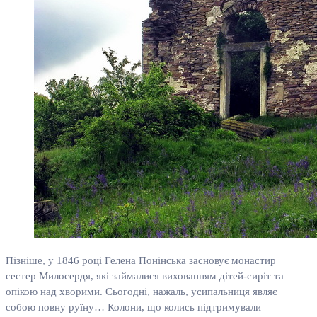
Пізніше, у 1846 році Гелена Понінська засновує монастир
сестер Милосердя, які займалися вихованням дітей-сиріт та
опікою над хворими. Сьогодні, нажаль, усипальниця являє
собою повну руїну… Колони, що колись підтримували