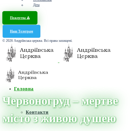
Діти
Пожертва ⛪️
Наш Телеграм
© 2026 Андріївська церква. Всі права захищені.
Головна
Червоногруд – мертве
Контакти
місто з живою душею