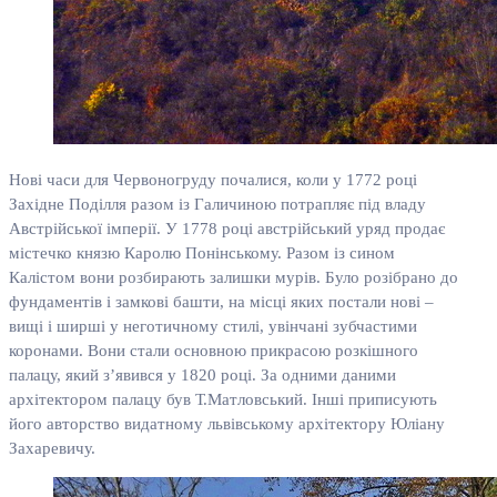
Нові часи для Червоногруду почалися, коли у 1772 році
Західне Поділля разом із Галичиною потрапляє під владу
Австрійської імперії. У 1778 році австрійський уряд продає
містечко князю Каролю Понінському. Разом із сином
Калістом вони розбирають залишки мурів. Було розібрано до
фундаментів і замкові башти, на місці яких постали нові –
вищі і ширші у неготичному стилі, увінчані зубчастими
коронами. Вони стали основною прикрасою розкішного
палацу, який з’явився у 1820 році. За одними даними
архітектором палацу був Т.Матловський. Інші приписують
його авторство видатному львівському архітектору Юліану
Захаревичу.