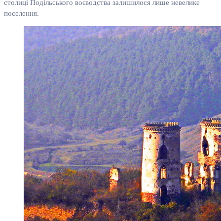
столиці Подільського воєводства залишилося лише невелике
поселення.