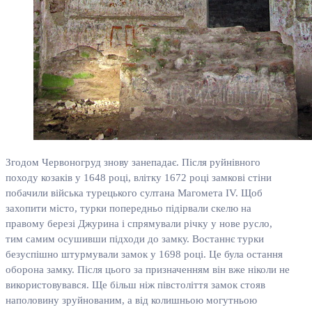
Згодом Червоногруд знову занепадає. Після руйнівного
походу козаків у 1648 році, влітку 1672 році замкові стіни
побачили війська турецького султана Магомета ІV. Щоб
захопити місто, турки попередньо підірвали скелю на
правому березі Джурина і спрямували річку у нове русло,
тим самим осушивши підходи до замку. Востаннє турки
безуспішно штурмували замок у 1698 році. Це була остання
оборона замку. Після цього за призначенням він вже ніколи не
використовувався. Ще більш ніж півстоліття замок стояв
наполовину зруйнованим, а від колишньою могутньою