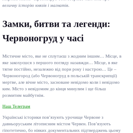
величну історію князів і магнатів.
Замки, битви та легенди:
Червоногруд у часі
Містичне місто, яке не сплутаєш з жодним іншим… Місце, в
яке закохуєшся з першого погляду назавжди… Місце, в яке
тягне постійно, незалежно від пори року і настрою… Це –
Червоногород (або Червоногруд в польській транскрипції)
мертве, але вічне місто, засноване невідомо коли і невідомо
ким. Місто з невідомим до кінця минулим і ще більш
розмитим майбутнім.
Наш Телеграм
Українські історики пов’язують урочище Червоне з
давньоруським літописним містом Червен. Пов’язують
гіпотетично, бо ніяких документальних підтверджень цьому