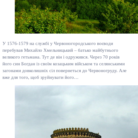
У 1576-1579 на службі у Червоногородського воєводи
перебував Михайло Хмельницький – батько майбутнього
великого гетьмана. Тут де він і одружився. Через 70 років
його син Богдан із своїм козацьким військом та селянськими
загонами довколишніх сіл повернеться до Червоногруду. Але
вже для того, щоб зруйнувати його…