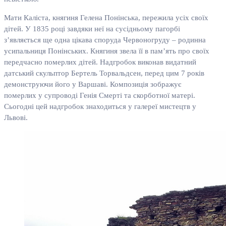
Мати Каліста, княгиня Гелена Понінська, пережила усіх своїх
дітей. У 1835 році завдяки неї на сусідньому пагорбі
з’являється ще одна цікава споруда Червоногруду – родинна
усипальниця Понінських. Княгиня звела її в пам’ять про своїх
передчасно померлих дітей. Надгробок виконав видатний
датський скульптор Бертель Торвальдсен, перед цим 7 років
демонструючи його у Варшаві. Композиція зображує
померлих у супроводі Генія Смерті та скорботної матері.
Сьогодні цей надгробок знаходиться у галереї мистецтв у
Львові.