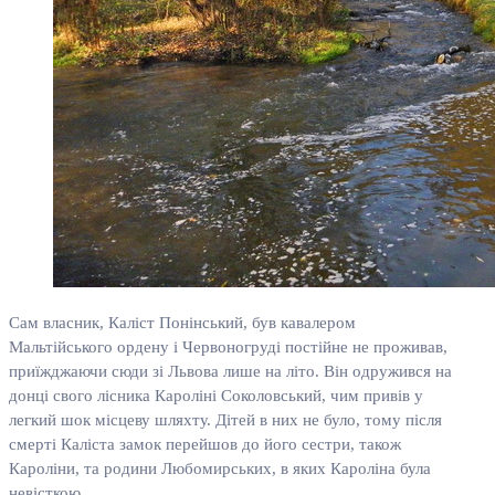
Сам власник, Каліст Понінський, був кавалером
Мальтійського ордену і Червоногруді постійне не проживав,
приїжджаючи сюди зі Львова лише на літо. Він одружився на
донці свого лісника Кароліні Соколовський, чим привів у
легкий шок місцеву шляхту. Дітей в них не було, тому після
смерті Каліста замок перейшов до його сестри, також
Кароліни, та родини Любомирських, в яких Кароліна була
невісткою.