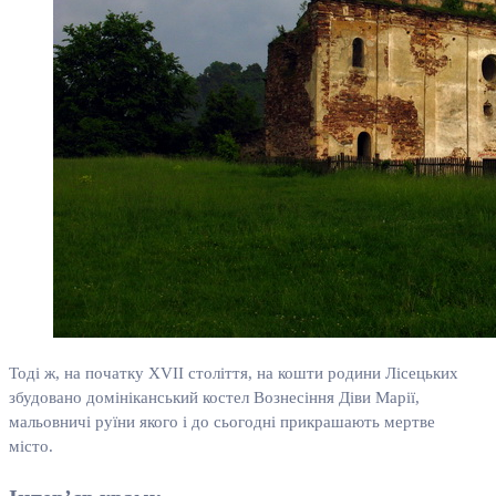
Тоді ж, на початку XVII століття, на кошти родини Лісецьких
збудовано домініканський костел Вознесіння Діви Марії,
мальовничі руїни якого і до сьогодні прикрашають мертве
місто.