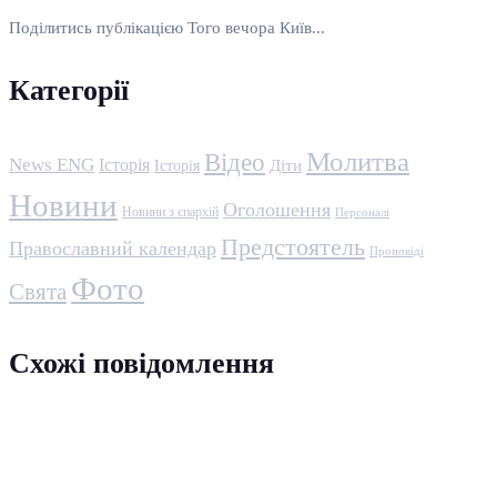
Поділитись публікацією Того вечора Київ...
Категорії
Молитва
Відео
News ENG
Історія
Історія
Діти
Новини
Оголошення
Новини з єпархій
Персоналі
Предстоятель
Православний календар
Проповіді
Фото
Свята
Схожі повідомлення