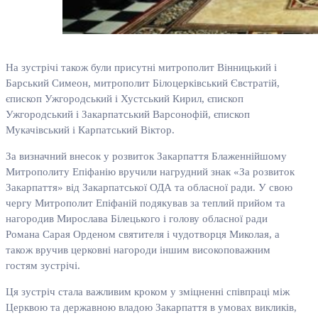
На зустрічі також були присутні митрополит Вінницький і
Барський Симеон, митрополит Білоцерківський Євстратій,
єпископ Ужгородський і Хустський Кирил, єпископ
Ужгородський і Закарпатський Варсонофій, єпископ
Мукачівський і Карпатський Віктор.
За визначний внесок у розвиток Закарпаття Блаженнійшому
Митрополиту Епіфанію вручили нагрудний знак «За розвиток
Закарпаття» від Закарпатської ОДА та обласної ради. У свою
чергу Митрополит Епіфаній подякував за теплий прийом та
нагородив Мирослава Білецького і голову обласної ради
Романа Сарая Орденом святителя і чудотворця Миколая, а
також вручив церковні нагороди іншим високоповажним
гостям зустрічі.
Ця зустріч стала важливим кроком у зміцненні співпраці між
Церквою та державною владою Закарпаття в умовах викликів,