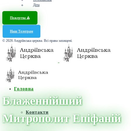
Діти
Пожертва ⛪️
Наш Телеграм
© 2026 Андріївська церква. Всі права захищені.
Головна
Блаженнійший
Контакти
Митрополит Епіфаній