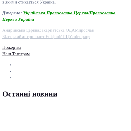
з якими стикається Україна.
Джерело:
Українська Православна Церква/Православна
Церква України
Андріївська церква
Закарпатська ОДА
Мирослав
Білецький
митрополит Епіфаній
ПЦУ
співпраця
Пожертва
Наш Телеграм
Останні новини