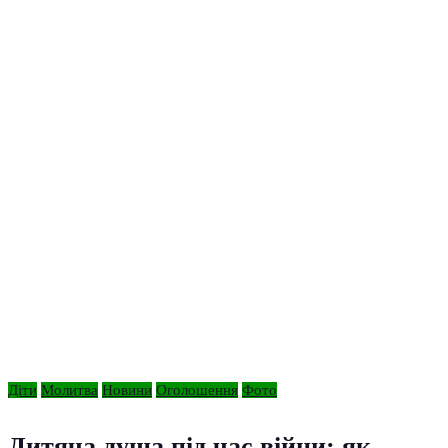
Діти
Молитва
Новини
Оголошення
Фото
Дитяча душа під час війни: як