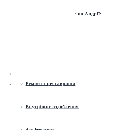
Віртуальна екскурсія по Андріївській
церкві
Історія
Ремонт і реставрація
Внутрішнє оздоблення
Архітектура