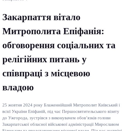
Закарпаття вітало
Митрополита Епіфанія:
обговорення соціальних та
релігійних питань у
співпраці з місцевою
владою
25 жовтня 2024 року Блаженнійший Митрополит Київський і
всієї України Епіфаній, під час Першосвятительського візиту
до Ужгорода, зустрівся з виконувачем обов’язків голови
Закарпатської обласної військової адміністрації Мирославом
Білецьким та представниками місцевої влади. Під час зустрічі