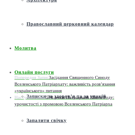
Православний церковний календар
Молитва
Онлайн послуги
Попередня Запис
Засідання Священного Синоду
Вселенського Патріархату: важливість розв’язання
«українського» питання
Записки за здоров’я та за упокій
Наступна Запис
570 років Патріаршій Школі Роду:
урочистості з промовою Вселенського Патріарха
Запалити свічку