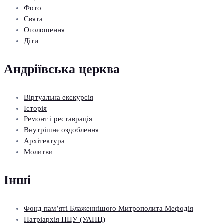
Фото
Свята
Оголошення
Діти
Андріївська церква
Віртуальна екскурсія
Історія
Ремонт і реставрація
Внутрішнє оздоблення
Архітектура
Молитви
Інші
Фонд пам’яті Блаженнішого Митрополита Мефодія
Патріархія ПЦУ (УАПЦ)