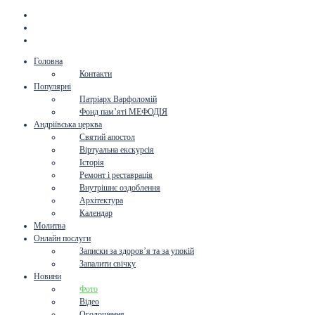
Головна
Контакти
Популярні
Патріарх Варфоломій
Фонд пам’яті МЕФОДІЯ
Андріївська церква
Святий апостол
Віртуальна екскурсія
Історія
Ремонт і реставрація
Внутрішнє оздоблення
Архітектура
Календар
Молитва
Онлайн послуги
Записки за здоров’я та за упокій
Запалити свічку
Новини
Фото
Відео
Оголошення