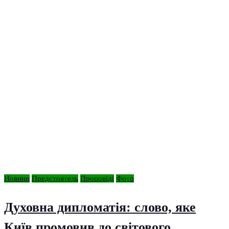
Новини
Предстоятель
Проповіді
Фото
Духовна дипломатія: слово, яке
Київ промовив до світового