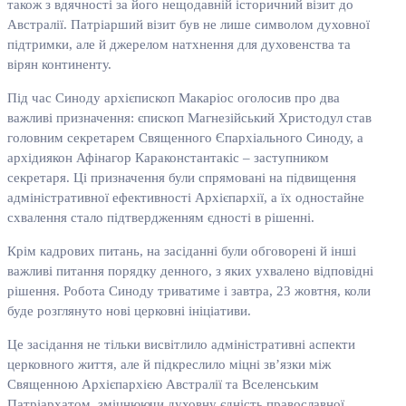
також з вдячності за його нещодавній історичний візит до
Австралії. Патріарший візит був не лише символом духовної
підтримки, але й джерелом натхнення для духовенства та
вірян континенту.
Під час Синоду архієпископ Макаріос оголосив про два
важливі призначення: єпископ Магнезійський Христодул став
головним секретарем Священного Єпархіального Синоду, а
архідиякон Афінагор Караконстантакіс – заступником
секретаря. Ці призначення були спрямовані на підвищення
адміністративної ефективності Архієпархії, а їх одностайне
схвалення стало підтвердженням єдності в рішенні.
Крім кадрових питань, на засіданні були обговорені й інші
важливі питання порядку денного, з яких ухвалено відповідні
рішення. Робота Синоду триватиме і завтра, 23 жовтня, коли
буде розглянуто нові церковні ініціативи.
Це засідання не тільки висвітлило адміністративні аспекти
церковного життя, але й підкреслило міцні зв’язки між
Священною Архієпархією Австралії та Вселенським
Патріархатом, зміцнюючи духовну єдність православної