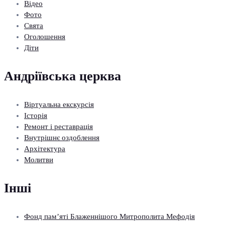
Відео
Фото
Свята
Оголошення
Діти
Андріївська церква
Віртуальна екскурсія
Історія
Ремонт і реставрація
Внутрішнє оздоблення
Архітектура
Молитви
Інші
Фонд пам’яті Блаженнішого Митрополита Мефодія