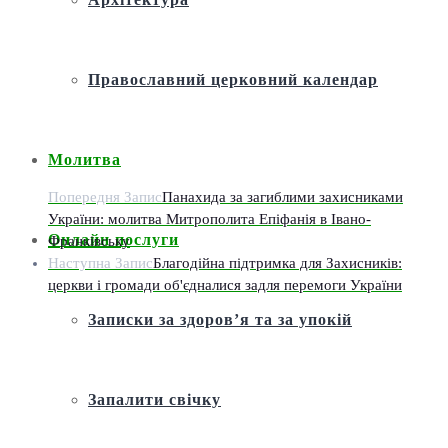
Православний церковний календар
Молитва
Попередня Запис
Панахида за загиблими захисниками
України: молитва Митрополита Епіфанія в Івано-
Онлайн послуги
Франківську
Наступна Запис
Благодійна підтримка для Захисників:
церкви і громади об'єдналися задля перемоги України
Записки за здоров’я та за упокій
Запалити свічку