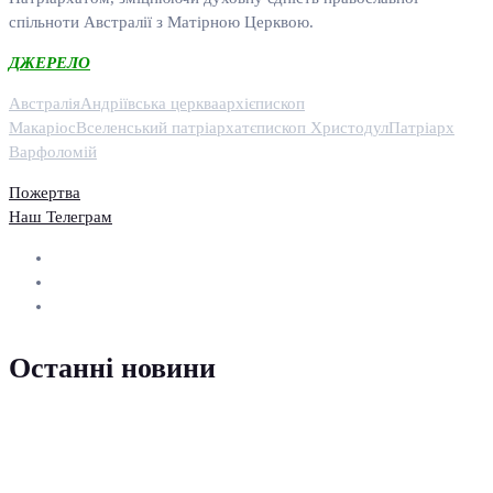
спільноти Австралії з Матірною Церквою.
ДЖЕРЕЛО
Австралія
Андріївська церква
архієпископ
Макаріос
Вселенський патріархат
єпископ Христодул
Патріарх
Варфоломій
Пожертва
Наш Телеграм
Останні новини