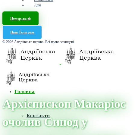
Діти
Пожертва ⛪️
Наш Телеграм
© 2026 Андріївська церква. Всі права захищені.
Головна
Архієпископ Макаріос
Контакти
очолив Синод у