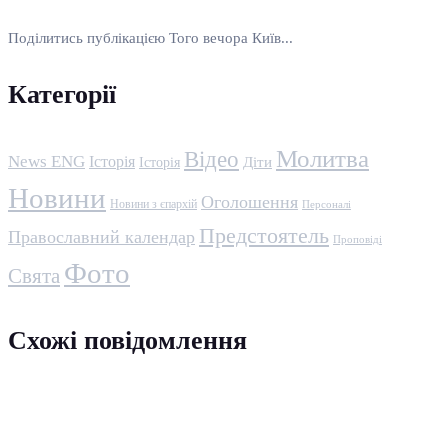
Поділитись публікацією Того вечора Київ...
Категорії
Молитва
Відео
News ENG
Історія
Історія
Діти
Новини
Оголошення
Новини з єпархій
Персоналі
Предстоятель
Православний календар
Проповіді
Фото
Свята
Схожі повідомлення