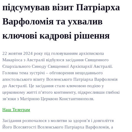
підсумував візит Патріарха
Варфоломія та ухвалив
ключові кадрові рішення
22 жовтня 2024 року під головуванням архієпископа
Макаріоса з Австралії відбулося засідання Священного
Єпархіального Синоду Священної Архієпархії Австралії.
Головна тема зустрічі – обговорення нещодавнього
апостольського візиту Вселенського Патріарха Варфоломія
до Австралії. Це засідання стало ключовою подією у
церковному житті п’ятого континенту, підкресливши глибокі
зв’язки з Матірною Церквою Константинополя.
Наш Телеграм
Засідання розпочалося з молитви за здоров’я і довголіття
Його Всесвятості Вселенського Патріарха Варфоломія, а