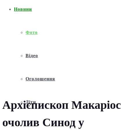
Новини
Фото
Відео
Оголошення
Архієпископ Макаріос
Діти
очолив Синод у