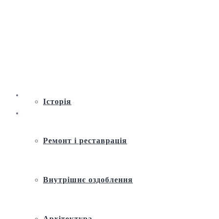
Віртуальна екскурсія по Андріївській
церкві
Історія
Ремонт і реставрація
Внутрішнє оздоблення
Архітектура