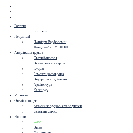
Головна
Контакти
Популярні
Патріарх Варфоломій
Фонд пам’яті МЕФОДІЯ
Андріївська церква
Святий апостол
Віртуальна екскурсія
Історія
Ремонт і реставрація
Внутрішнє оздоблення
Архітектура
Календар
Молитва
Онлайн послуги
Записки за здоров’я та за упокій
Запалити свічку
Новини
Фото
Відео
Оголошення