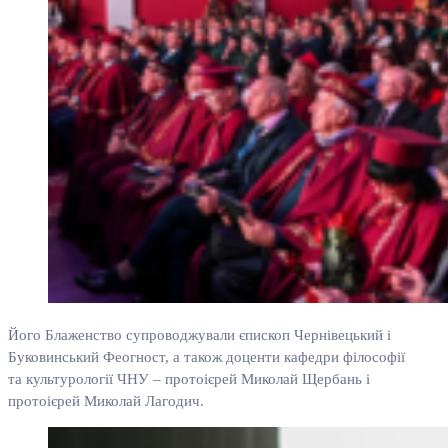
Його Блаженство супроводжували єпископ Чернівецький і
Буковинський Феогност, а також доценти кафедри філософії
та культурології ЧНУ – протоієрей Миколай Щербань і
протоієрей Миколай Лагодич.