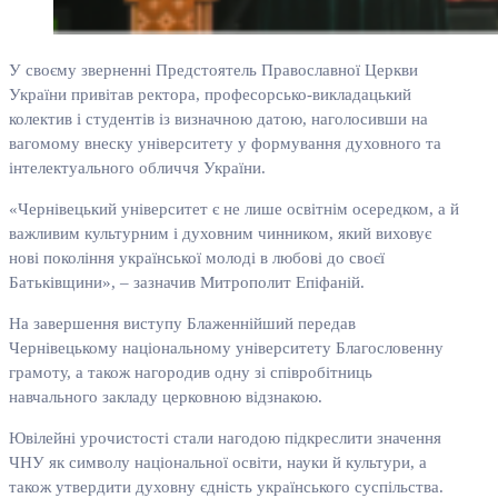
У своєму зверненні Предстоятель Православної Церкви
України привітав ректора, професорсько-викладацький
колектив і студентів із визначною датою, наголосивши на
вагомому внеску університету у формування духовного та
інтелектуального обличчя України.
«Чернівецький університет є не лише освітнім осередком, а й
важливим культурним і духовним чинником, який виховує
нові покоління української молоді в любові до своєї
Батьківщини», – зазначив Митрополит Епіфаній.
На завершення виступу Блаженнійший передав
Чернівецькому національному університету Благословенну
грамоту, а також нагородив одну зі співробітниць
навчального закладу церковною відзнакою.
Ювілейні урочистості стали нагодою підкреслити значення
ЧНУ як символу національної освіти, науки й культури, а
також утвердити духовну єдність українського суспільства.