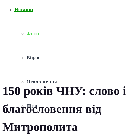
Новини
Фото
Відео
Оголошення
150 років ЧНУ: слово і
благословення від
Діти
Митрополита