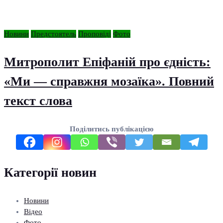
Новини
Предстоятель
Проповіді
Фото
Митрополит Епіфаній про єдність:
«Ми — справжня мозаїка». Повний
текст слова
Поділитись публікацією
Категорії новин
Новини
Відео
Фото