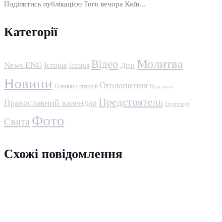
Поділитись публікацією Того вечора Київ...
Категорії
Молитва
Відео
News ENG
Історія
Історія
Діти
Новини
Оголошення
Новини з єпархій
Персоналі
Предстоятель
Православний календар
Проповіді
Фото
Свята
Схожі повідомлення