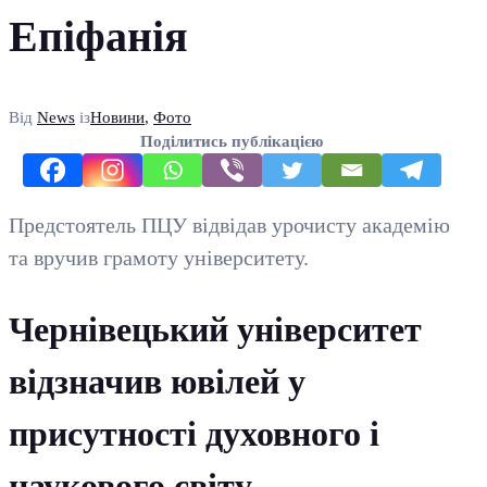
Епіфанія
Від
News
із
Новини
,
Фото
Поділитись публікацією
Предстоятель ПЦУ відвідав урочисту академію
та вручив грамоту університету.
Чернівецький університет
відзначив ювілей у
присутності духовного і
наукового світу