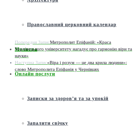
Православний церковний календар
Попередня Запис
Митрополит Епіфаній: «Краса
Чернівецького університету нагадує про гармонію віри та
Молитва
науки»
Наступна Запис
«Віра і розум — це два крила людини»:
слово Митрополита Епіфанія у Чернівцях
Онлайн послуги
Записки за здоров’я та за упокій
Запалити свічку