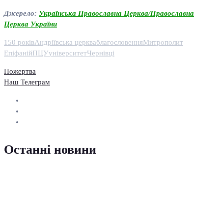
Джерело:
Українська Православна Церква/Православна
Церква України
150 років
Андріївська церква
благословення
Митрополит
Епіфаній
ПЦУ
університет
Чернівці
Пожертва
Наш Телеграм
Останні новини