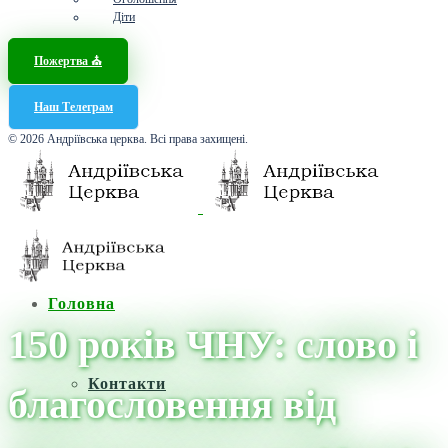
Діти
Пожертва ⛪️
Наш Телеграм
© 2026 Андріївська церква. Всі права захищені.
Головна
150 років ЧНУ: слово і
Контакти
благословення від