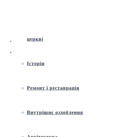
Віртуальна екскурсія по Андріївській
церкві
Історія
Ремонт і реставрація
Внутрішнє оздоблення
Архітектура