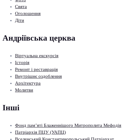
Свята
Оголошення
Діти
Андріївська церква
Віртуальна екскурсія
Історія
Ремонт і реставрація
Внутрішнє оздоблення
Архітектура
Молитви
Інші
Фонд пам’яті Блаженнішого Митрополита Мефодія
Патріархія ПЦУ (УАПЦ)
Вселенський Константинопольський Патріархат