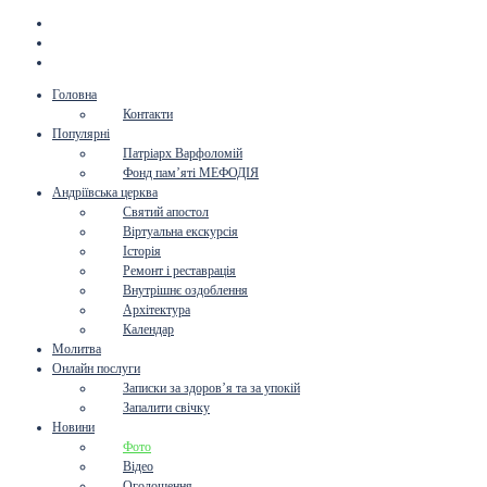
Головна
Контакти
Популярні
Патріарх Варфоломій
Фонд пам’яті МЕФОДІЯ
Андріївська церква
Святий апостол
Віртуальна екскурсія
Історія
Ремонт і реставрація
Внутрішнє оздоблення
Архітектура
Календар
Молитва
Онлайн послуги
Записки за здоров’я та за упокій
Запалити свічку
Новини
Фото
Відео
Оголошення