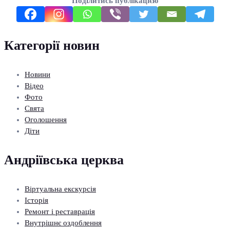
Поділитись публікацією
Категорії новин
Новини
Відео
Фото
Свята
Оголошення
Діти
Андріївська церква
Віртуальна екскурсія
Історія
Ремонт і реставрація
Внутрішнє оздоблення