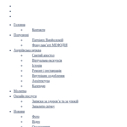
Головна
Контакти
Популярні
Патріарх Варфоломій
Фонд пам’яті МЕФОДІЯ
Андріївська церква
Святий апостол
Віртуальна екскурсія
Історія
Ремонт і реставрація
Внутрішнє оздоблення
Архітектура
Календар
Молитва
Онлайн послуги
Записки за здоров’я та за упокій
Запалити свічку
Новини
Фото
Відео
Оголошення