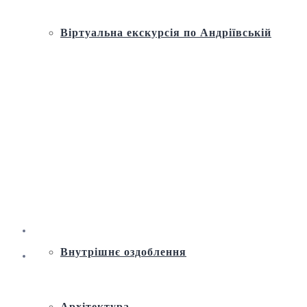
Віртуальна екскурсія по Андріївській
церкві
Історія
Ремонт і реставрація
Внутрішнє оздоблення
Архітектура