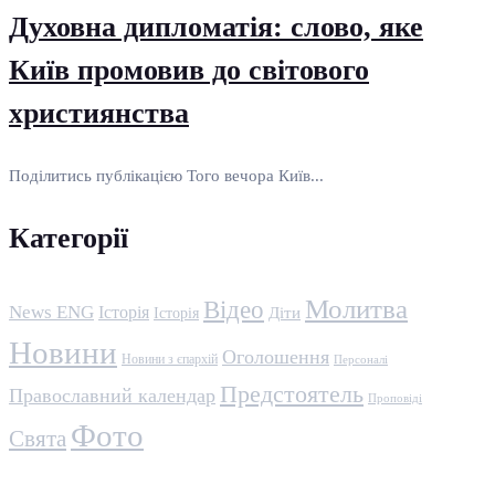
Духовна дипломатія: слово, яке
Київ промовив до світового
християнства
Поділитись публікацією Того вечора Київ...
Категорії
Молитва
Відео
News ENG
Історія
Історія
Діти
Новини
Оголошення
Новини з єпархій
Персоналі
Предстоятель
Православний календар
Проповіді
Фото
Свята