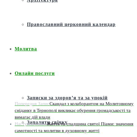
Православний церковний календар
Молитва
Онлайн послуги
Записки за здоров’я та за упокій
Попередня Запис
Скандал з колаборантом на Молитовному
сніданку в Тернополі викликає обурення громадськості та
вимагає дій влади
Запалити свічку
Наступна Запис
Життя та спадщина святої Піами: значення
самотності та молитви в духовному житті