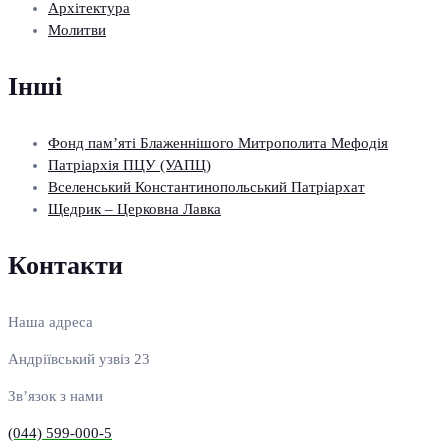
Архітектура
Молитви
Інші
Фонд пам’яті Блаженнішого Митрополита Мефодія
Патріархія ПЦУ (УАПЦ)
Вселенський Константинопольський Патріархат
Щедрик – Церковна Лавка
Контакти
Наша адреса
Андріївський узвіз 23
Зв’язок з нами
(044) 599-000-5