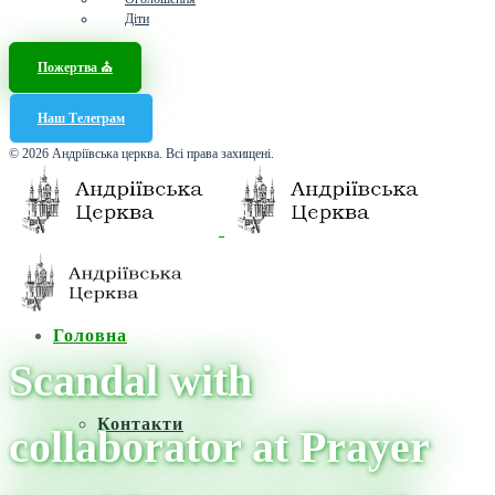
Діти
Пожертва ⛪️
Наш Телеграм
© 2026 Андріївська церква. Всі права захищені.
Головна
Scandal with
Контакти
collaborator at Prayer