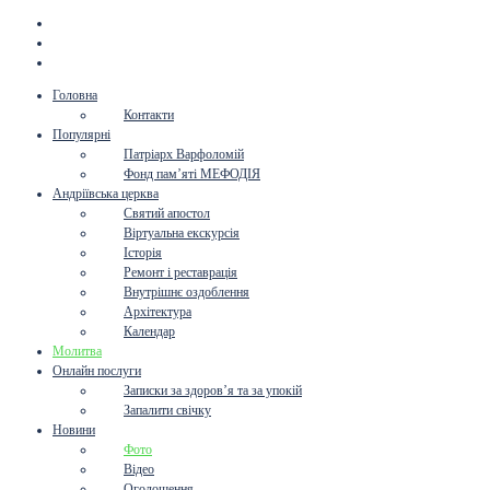
Головна
Контакти
Популярні
Патріарх Варфоломій
Фонд пам’яті МЕФОДІЯ
Андріївська церква
Святий апостол
Віртуальна екскурсія
Історія
Ремонт і реставрація
Внутрішнє оздоблення
Архітектура
Календар
Молитва
Онлайн послуги
Записки за здоров’я та за упокій
Запалити свічку
Новини
Фото
Відео
Оголошення