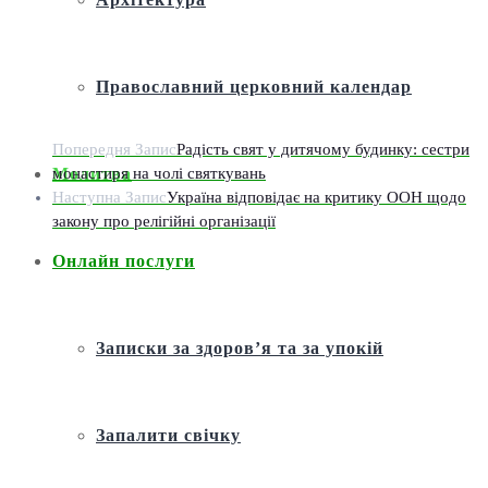
Православний церковний календар
Попередня Запис
Радість свят у дитячому будинку: сестри
монастиря на чолі святкувань
Молитва
Наступна Запис
Україна відповідає на критику ООН щодо
закону про релігійні організації
Онлайн послуги
Записки за здоров’я та за упокій
Запалити свічку