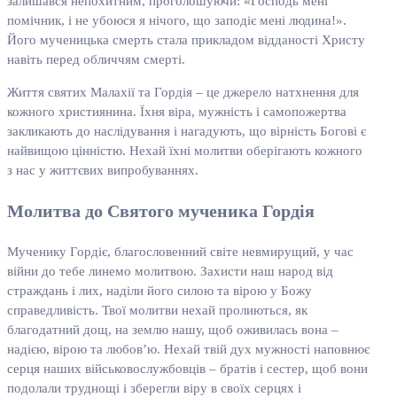
залишався непохитним, проголошуючи: «Господь мені
помічник, і не убоюся я нічого, що заподіє мені людина!».
Його мученицька смерть стала прикладом відданості Христу
навіть перед обличчям смерті.
Життя святих Малахії та Гордія – це джерело натхнення для
кожного християнина. Їхня віра, мужність і самопожертва
закликають до наслідування і нагадують, що вірність Богові є
найвищою цінністю. Нехай їхні молитви оберігають кожного
з нас у життєвих випробуваннях.
Молитва до Святого мученика Гордія
Мученику Гордіє, благословенний світе невмирущий, у час
війни до тебе линемо молитвою. Захисти наш народ від
страждань і лих, наділи його силою та вірою у Божу
справедливість. Твої молитви нехай пролиються, як
благодатний дощ, на землю нашу, щоб оживилась вона –
надією, вірою та любов’ю. Нехай твій дух мужності наповнює
серця наших військовослужбовців – братів і сестер, щоб вони
подолали труднощі і зберегли віру в своїх серцях і