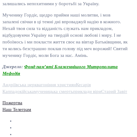
залишались непохитними у боротьбі за Україну.
Мученику Гордіє, щедро прийми наші молитви, і мов
запалені свічки в ці темні дні впроваджуй надію в кожного.
Нехай твоя сила та відданість служать нам прикладом,
відбудовуючи Україну на твердій основі любові і миру. І не
побоїмось і ми покласти життя своє на вівтар Батьківщини, як
ти колись безстрашно поклав голову під меч ворожий! Святий
мученику Гордіє, моли Бога за нас. Амінь.
Джерело:
Фонд пам’яті Блаженнішого Митрополита
Мефодія
Андріївська церква
гоніння християн
Кесарія
Каппадокійська
мученицька смерть
приклади віри
Старий Завіт
Пожертва
Наш Телеграм