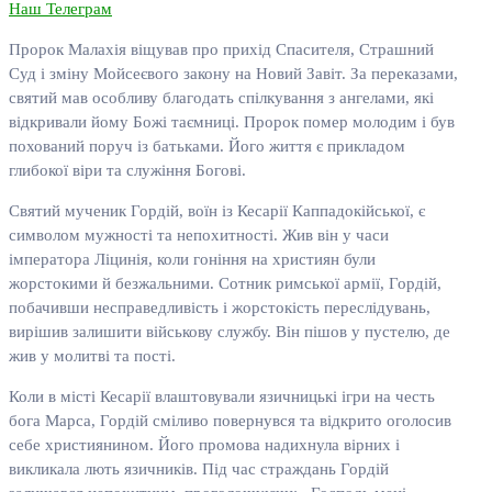
Наш Телеграм
Пророк Малахія віщував про прихід Спасителя, Страшний
Суд і зміну Мойсеєвого закону на Новий Завіт. За переказами,
святий мав особливу благодать спілкування з ангелами, які
відкривали йому Божі таємниці. Пророк помер молодим і був
похований поруч із батьками. Його життя є прикладом
глибокої віри та служіння Богові.
Святий мученик Гордій, воїн із Кесарії Каппадокійської, є
символом мужності та непохитності. Жив він у часи
імператора Ліцинія, коли гоніння на християн були
жорстокими й безжальними. Сотник римської армії, Гордій,
побачивши несправедливість і жорстокість переслідувань,
вирішив залишити військову службу. Він пішов у пустелю, де
жив у молитві та пості.
Коли в місті Кесарії влаштовували язичницькі ігри на честь
бога Марса, Гордій сміливо повернувся та відкрито оголосив
себе християнином. Його промова надихнула вірних і
викликала лють язичників. Під час страждань Гордій