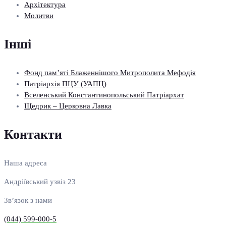
Архітектура
Молитви
Інші
Фонд пам’яті Блаженнішого Митрополита Мефодія
Патріархія ПЦУ (УАПЦ)
Вселенський Константинопольський Патріархат
Щедрик – Церковна Лавка
Контакти
Наша адреса
Андріївський узвіз 23
Зв’язок з нами
(044) 599-000-5