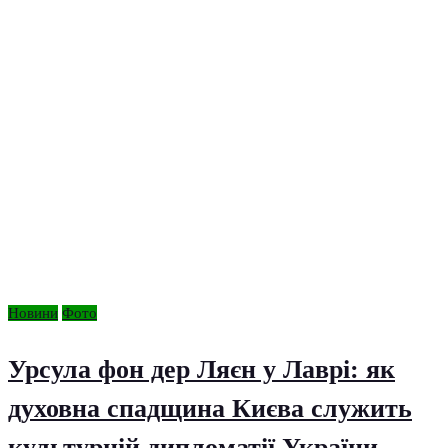
Новини
Фото
Урсула фон дер Ляєн у Лаврі: як
духовна спадщина Києва служить
культурній дипломатії України