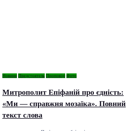
Новини
Предстоятель
Проповіді
Фото
Митрополит Епіфаній про єдність:
«Ми — справжня мозаїка». Повний
текст слова