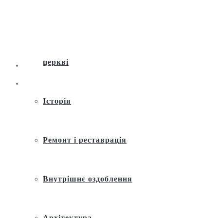
Віртуальна екскурсія по Андріївській
церкві
Історія
Ремонт і реставрація
Внутрішнє оздоблення
Архітектура