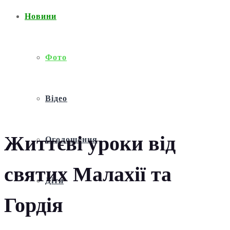
Новини
Фото
Відео
Життєві уроки від
Оголошення
святих Малахії та
Діти
Гордія