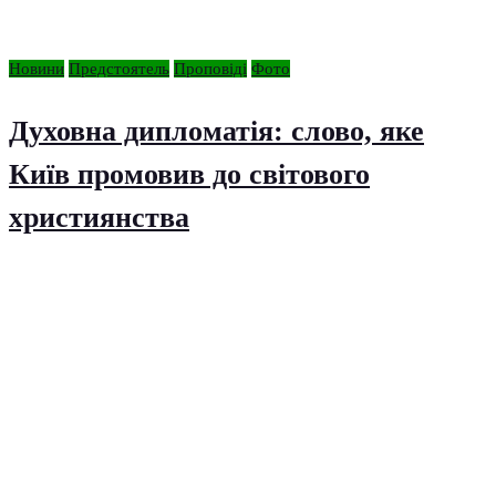
Новини
Предстоятель
Проповіді
Фото
Духовна дипломатія: слово, яке
Київ промовив до світового
християнства