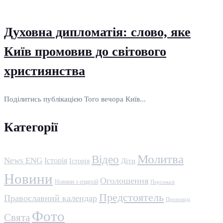
Духовна дипломатія: слово, яке
Київ промовив до світового
християнства
Поділитись публікацією Того вечора Київ...
Категорії
Молитва
Відео
News ENG
Історія
Історія
Діти
Новини
Оголошення
Новини з єпархій
Персоналі
Предстоятель
Православний календар
Проповіді
Фото
Свята