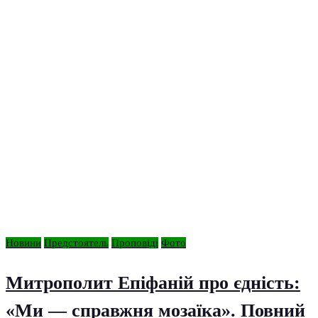
Новини
Предстоятель
Проповіді
Фото
Митрополит Епіфаній про єдність:
«Ми — справжня мозаїка». Повний