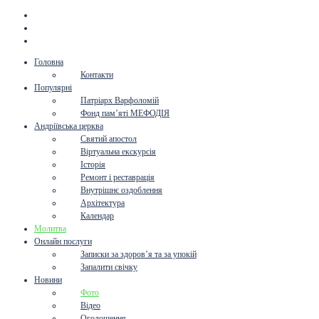
Головна
Контакти
Популярні
Патріарх Варфоломій
Фонд пам’яті МЕФОДІЯ
Андріївська церква
Святий апостол
Віртуальна екскурсія
Історія
Ремонт і реставрація
Внутрішнє оздоблення
Архітектура
Календар
Молитва
Онлайн послуги
Записки за здоров’я та за упокій
Запалити свічку
Новини
Фото
Відео
Оголошення