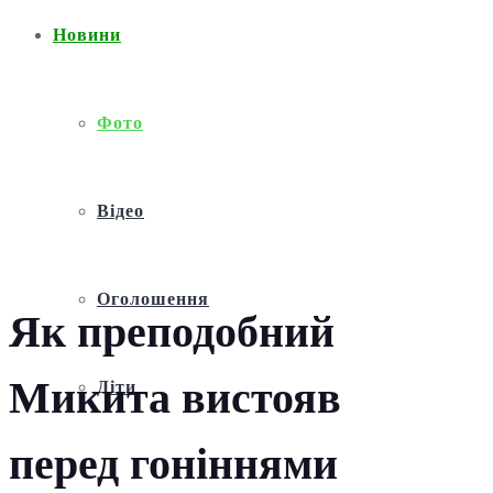
Новини
Фото
Відео
Оголошення
Як преподобний
Микита вистояв
Діти
перед гоніннями