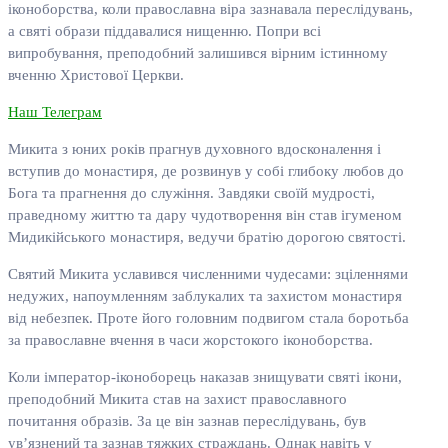
іконоборства, коли православна віра зазнавала переслідувань,
а святі образи піддавалися нищенню. Попри всі
випробування, преподобний залишився вірним істинному
вченню Христової Церкви.
Наш Телеграм
Микита з юних років прагнув духовного вдосконалення і
вступив до монастиря, де розвинув у собі глибоку любов до
Бога та прагнення до служіння. Завдяки своїй мудрості,
праведному життю та дару чудотворення він став ігуменом
Мидикійського монастиря, ведучи братію дорогою святості.
Святий Микита уславився численними чудесами: зціленнями
недужих, напоумленням заблукалих та захистом монастиря
від небезпек. Проте його головним подвигом стала боротьба
за православне вчення в часи жорстокого іконоборства.
Коли імператор-іконоборець наказав знищувати святі ікони,
преподобний Микита став на захист православного
почитання образів. За це він зазнав переслідувань, був
ув’язнений та зазнав тяжких страждань. Однак навіть у