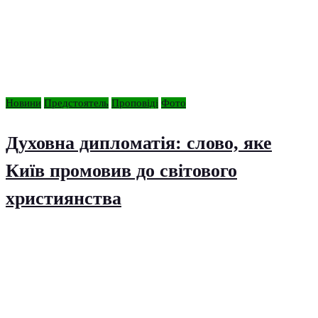
Новини
Предстоятель
Проповіді
Фото
Духовна дипломатія: слово, яке
Київ промовив до світового
християнства