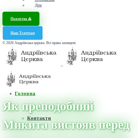
Діти
Пожертва ⛪️
Наш Телеграм
© 2026 Андріївська церква. Всі права захищені.
Головна
Як преподобний
Контакти
Микита вистояв перед