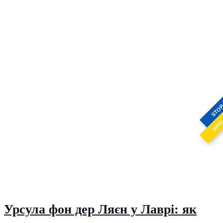
STO
WA
Урсула фон дер Ляєн у Лаврі: як