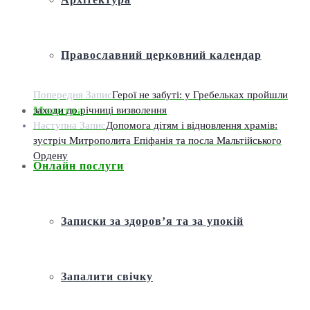
Православний церковний календар
Попередня Запис
Герої не забуті: у Гребельках пройшли
заходи до річниці визволення
Молитва
Наступна Запис
Допомога дітям і відновлення храмів:
зустріч Митрополита Епіфанія та посла Мальтійського
Ордену
Онлайн послуги
Записки за здоров’я та за упокій
Запалити свічку