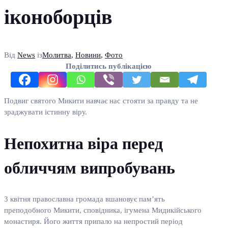
іконоборців
Від
News
із
Молитва
,
Новини
,
Фото
Поділитись публікацією
Подвиг святого Микити навчає нас стояти за правду та не
зраджувати істинну віру.
Непохитна віра перед
обличчям випробувань
3 квітня православна громада вшановує пам’ять
преподобного Микити, сповідника, ігумена Мидикійського
монастиря. Його життя припало на непростий період