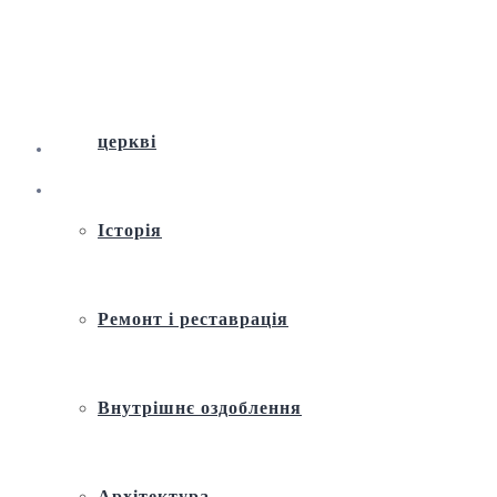
Віртуальна екскурсія по Андріївській
церкві
Історія
Ремонт і реставрація
Внутрішнє оздоблення
Архітектура