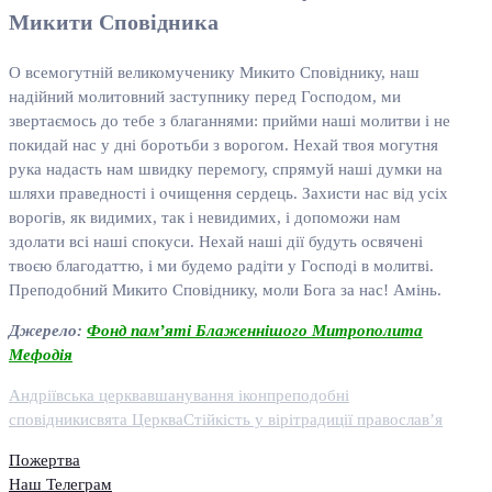
Микити Сповідника
О всемогутній великомученику Микито Сповіднику, наш
надійний молитовний заступнику перед Господом, ми
звертаємось до тебе з благаннями: прийми наші молитви і не
покидай нас у дні боротьби з ворогом. Нехай твоя могутня
рука надасть нам швидку перемогу, спрямуй наші думки на
шляхи праведності і очищення сердець. Захисти нас від усіх
ворогів, як видимих, так і невидимих, і допоможи нам
здолати всі наші спокуси. Нехай наші дії будуть освячені
твоєю благодаттю, і ми будемо радіти у Господі в молитві.
Преподобний Микито Сповіднику, моли Бога за нас! Амінь.
Джерело:
Фонд пам’яті Блаженнішого Митрополита
Мефодія
Андріївська церква
вшанування ікон
преподобні
сповідники
свята Церква
Стійкість у вірі
традиції православ’я
Пожертва
Наш Телеграм