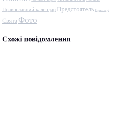
Новини з єпархій
Персоналі
Предстоятель
Православний календар
Проповіді
Фото
Свята
Схожі повідомлення