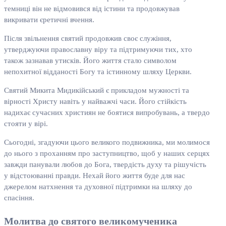
темниці він не відмовився від істини та продовжував
викривати єретичні вчення.
Після звільнення святий продовжив своє служіння,
утверджуючи православну віру та підтримуючи тих, хто
також зазнавав утисків. Його життя стало символом
непохитної відданості Богу та істинному шляху Церкви.
Святий Микита Мидикійський є прикладом мужності та
вірності Христу навіть у найважчі часи. Його стійкість
надихає сучасних християн не боятися випробувань, а твердо
стояти у вірі.
Сьогодні, згадуючи цього великого подвижника, ми молимося
до нього з проханням про заступництво, щоб у наших серцях
завжди панували любов до Бога, твердість духу та рішучість
у відстоюванні правди. Нехай його життя буде для нас
джерелом натхнення та духовної підтримки на шляху до
спасіння.
Молитва до святого великомученика