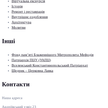
Віртуальна екскурсія
Історія
Ремонт і реставрація
Внутрішнє оздоблення
Архітектура
Молитви
Інші
Фонд пам’яті Блаженнішого Митрополита Мефодія
Патріархія ПЦУ (УАПЦ)
Вселенський Константинопольський Патріархат
Щедрик – Церковна Лавка
Контакти
Наша адреса
Андріївський узвіз 23