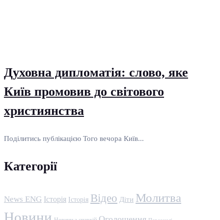
Духовна дипломатія: слово, яке
Київ промовив до світового
християнства
Поділитись публікацією Того вечора Київ...
Категорії
Молитва
Відео
News ENG
Історія
Історія
Діти
Новини
Оголошення