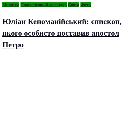
Молитва
Православний календар
Свята
Фото
Юліан Кеноманійський: єпископ,
якого особисто поставив апостол
Петро