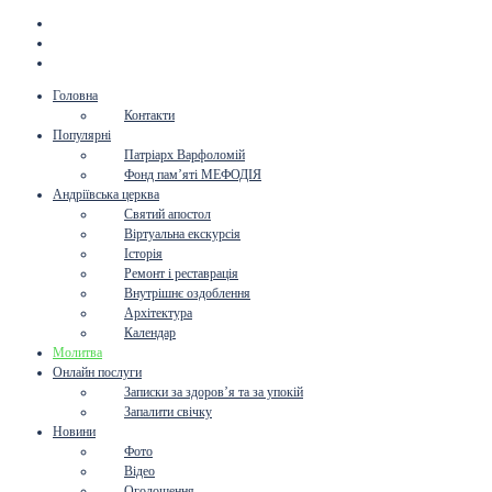
Головна
Контакти
Популярні
Патріарх Варфоломій
Фонд пам’яті МЕФОДІЯ
Андріївська церква
Святий апостол
Віртуальна екскурсія
Історія
Ремонт і реставрація
Внутрішнє оздоблення
Архітектура
Календар
Молитва
Онлайн послуги
Записки за здоров’я та за упокій
Запалити свічку
Новини
Фото
Відео
Оголошення