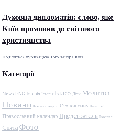
Духовна дипломатія: слово, яке
Київ промовив до світового
християнства
Поділитись публікацією Того вечора Київ...
Категорії
Молитва
Відео
News ENG
Історія
Історія
Діти
Новини
Оголошення
Новини з єпархій
Персоналі
Предстоятель
Православний календар
Проповіді
Фото
Свята