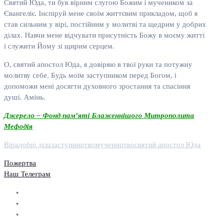
Святий Юда, ти був вірним слугою Божим і мучеником за
Євангеліє. Інспіруй мене своїм життєвим прикладом, щоб я
став сильним у вірі, постійним у молитві та щедрим у добрих
ділах. Навчи мене відчувати присутність Божу в моєму житті
і служити Йому зі щирим серцем.
О, святий апостол Юда, я довіряю в твої руки та потужну
молитву себе. Будь моїм заступником перед Богом, і
допоможи мені досягти духовного зростання та спасіння
душі. Амінь.
Джерело – Фонд пам’яті Блаженнішого Митрополита
Мефодія
Віра
добрі діла
заступництво
мучеництво
святий апостол Юда
Пожертва
Наш Телеграм