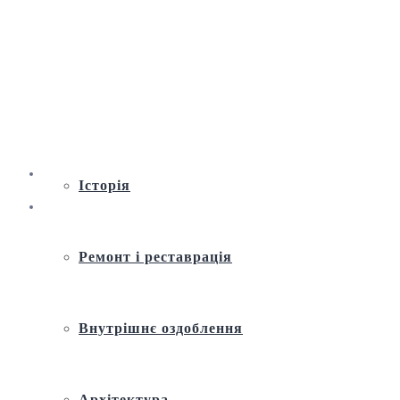
Віртуальна екскурсія по Андріївській
церкві
Історія
Ремонт і реставрація
Внутрішнє оздоблення
Архітектура