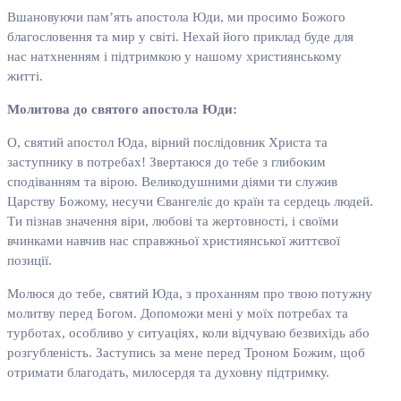
Вшановуючи пам’ять апостола Юди, ми просимо Божого
благословення та мир у світі. Нехай його приклад буде для
нас натхненням і підтримкою у нашому християнському
житті.
Молитова до святого апостола Юди:
О, святий апостол Юда, вірний послідовник Христа та
заступнику в потребах! Звертаюся до тебе з глибоким
сподіванням та вірою. Великодушними діями ти служив
Царству Божому, несучи Євангеліє до країн та сердець людей.
Ти пізнав значення віри, любові та жертовності, і своїми
вчинками навчив нас справжньої християнської життєвої
позиції.
Молюся до тебе, святий Юда, з проханням про твою потужну
молитву перед Богом. Допоможи мені у моїх потребах та
турботах, особливо у ситуаціях, коли відчуваю безвихідь або
розгубленість. Заступись за мене перед Троном Божим, щоб
отримати благодать, милосердя та духовну підтримку.