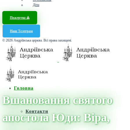
Діти
Пожертва ⛪️
Наш Телеграм
© 2026 Андріївська церква. Всі права захищені.
Головна
Вшановання святого
Контакти
апостола Юди: Віра,