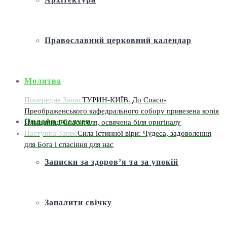
Православний церковний календар
Молитва
Попередня Запис
ТУРИН-КИЇВ. До Спасо-
Преображенського кафедрального собору привезена копія
Онлайн послуги
Плащаниці Спасителя, освячена біля оригіналу
Наступна Запис
Сила істинної віри: Чудеса, задоволення
для Бога і спасіння для нас
Записки за здоров’я та за упокій
Запалити свічку