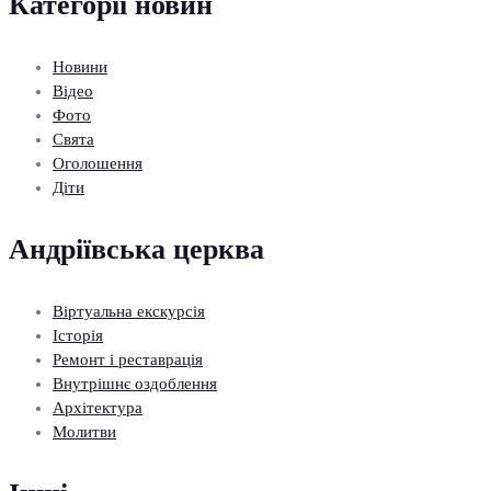
Категорії новин
Новини
Відео
Фото
Свята
Оголошення
Діти
Андріївська церква
Віртуальна екскурсія
Історія
Ремонт і реставрація
Внутрішнє оздоблення
Архітектура
Молитви