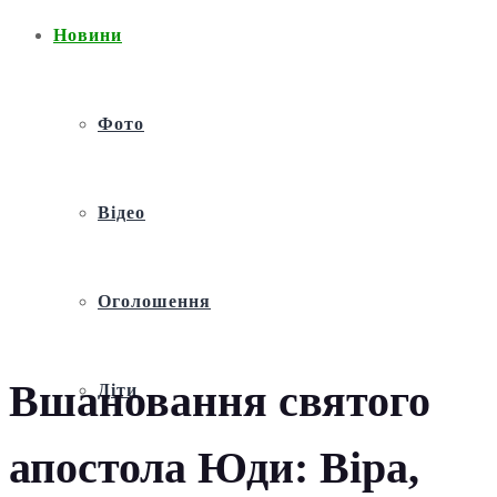
Новини
Фото
Відео
Оголошення
Вшановання святого
Діти
апостола Юди: Віра,