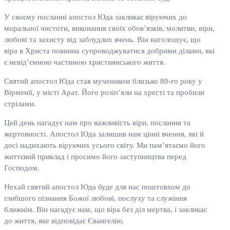
У своєму посланні апостол Юда закликає віруючих до
моральної чистоти, виконання своїх обов’язків, молитви, віри,
любові та захисту від заблудлих вчень. Він наголошує, що
віра в Христа повинна супроводжуватися добрими ділами, які
є невід’ємною частиною християнського життя.
Святий апостол Юда став мучеником близько 80-го року у
Вірменії, у місті Арат. Його розіп’яли на хресті та пробили
стрілами.
Цей день нагадує нам про важливість віри, послання та
жертовності. Апостол Юда залишив нам цінні вчення, які й
досі надихають віруючих усього світу. Ми пам’ятаємо його
життєвий приклад і просимо його заступництва перед
Господом.
Нехай святий апостол Юда буде для нас поштовхом до
глибшого пізнання Божої любові, послуху та служіння
ближнім. Він нагадує нам, що віра без діл мертва, і закликає
до життя, яке відповідає Євангелію.