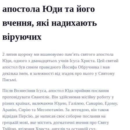
апостола Юди та його
вчення, які надихають
віруючих
2 липня щороку ми вшановуємо пам’ять святого апостола
Юди, одного з дванадцятьох учнів Ісуса Христа. Цей святий
апостол був сином праведного Йосифа Обручника і мав
декілька імен, в залежності від згадок про нього у Святому
Письмі.
Після Вознесіння Ісуса, апостол Юда прийняв послання
проповідувати Євангеліє. Він здійснював місійну роботу у
різних країнах, включаючи Юдею, Галілею, Самарію, Едому,
Аравію, Сирію та Месопотамію. За легендою, він також
відвідав Персію, де написав своє соборне послання на
грецькій мові, яке містить догматичні вчення про Святу
Трійцю, втілення Христа, ангелів та останній суд.