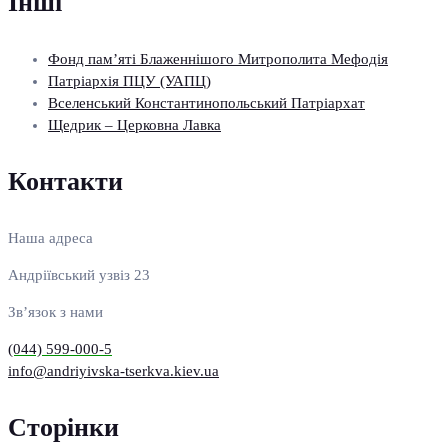
Інші
Фонд пам’яті Блаженнішого Митрополита Мефодія
Патріархія ПЦУ (УАПЦ)
Вселенський Константинопольський Патріархат
Щедрик – Церковна Лавка
Контакти
Наша адреса
Андріївський узвіз 23
Зв’язок з нами
(044) 599-000-5
info@andriyivska-tserkva.kiev.ua
Сторінки