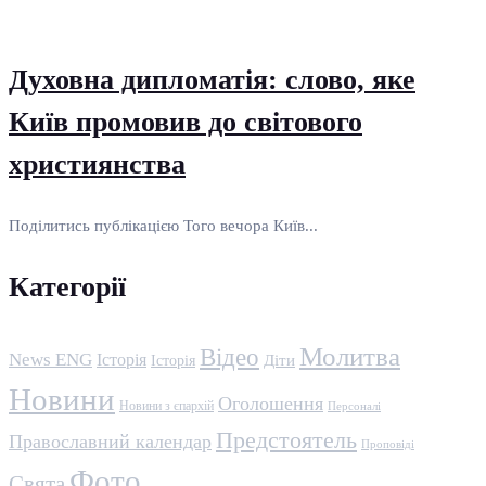
Духовна дипломатія: слово, яке
Київ промовив до світового
християнства
Поділитись публікацією Того вечора Київ...
Категорії
Молитва
Відео
News ENG
Історія
Історія
Діти
Новини
Оголошення
Новини з єпархій
Персоналі
Предстоятель
Православний календар
Проповіді
Фото
Свята