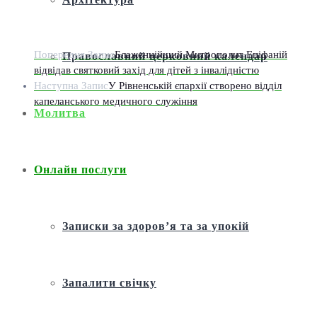
Попередня Запис
Блаженнійший Митрополит Епіфаній
Православний церковний календар
відвідав святковий захід для дітей з інвалідністю
Наступна Запис
У Рівненській єпархії створено відділ
капеланського медичного служіння
Молитва
Онлайн послуги
Записки за здоров’я та за упокій
Запалити свічку