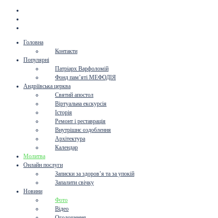
Головна
Контакти
Популярні
Патріарх Варфоломій
Фонд пам’яті МЕФОДІЯ
Андріївська церква
Святий апостол
Віртуальна екскурсія
Історія
Ремонт і реставрація
Внутрішнє оздоблення
Архітектура
Календар
Молитва
Онлайн послуги
Записки за здоров’я та за упокій
Запалити свічку
Новини
Фото
Відео
Оголошення