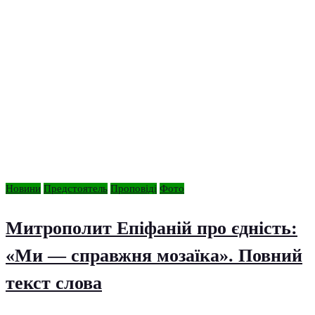
Новини
Предстоятель
Проповіді
Фото
Митрополит Епіфаній про єдність:
«Ми — справжня мозаїка». Повний
текст слова