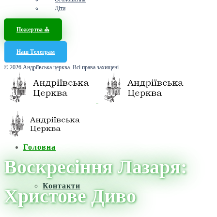
Діти
Пожертва ⛪️
Наш Телеграм
© 2026 Андріївська церква. Всі права захищені.
Головна
Воскресіння Лазаря:
Контакти
Христове Диво