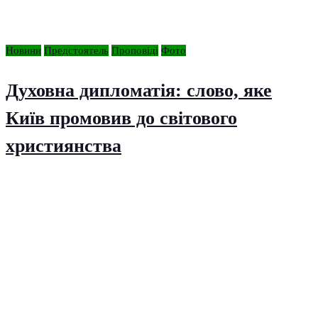
Новини
Предстоятель
Проповіді
Фото
Духовна дипломатія: слово, яке
Київ промовив до світового
християнства