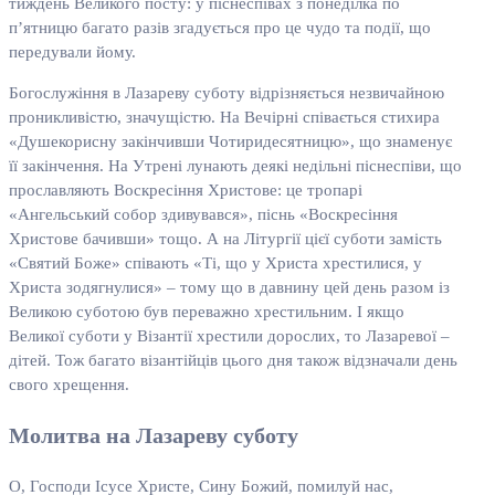
тиждень Великого посту: у пісне­співах з понеділка по
п’ятницю багато разів згадується про це чудо та події, що
передували йому.
Богослужіння в Лазареву суботу відрізняється незвичайною
проникливістю, значущістю. На Вечірні співається стихира
«Душекорисну закінчивши Чотиридесятницю», що знаменує
її закінчення. На Утрені лунають деякі недільні піснеспіви, що
прославляють Воскресіння Христове: це тропарі
«Ангельський собор здивувався», піснь «Воскресіння
Христове бачивши» тощо. А на Літургії цієї суботи замість
«Святий Боже» співають «Ті, що у Христа хрестилися, у
Христа зодягнулися» – тому що в давнину цей день разом із
Великою суботою був переважно хрестильним. І якщо
Великої суботи у Візантії хрестили дорослих, то Лазаревої –
дітей. Тож багато візантійців цього дня також відзначали день
свого хрещення.
Молитва на Лазареву суботу
О, Господи Ісусе Христе, Сину Божий, помилуй нас,