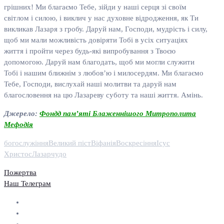
грішних! Ми благаємо Тебе, зійди у наші серця зі своїм
світлом і силою, і виклич у нас духовне відродження, як Ти
викликав Лазаря з гробу. Даруй нам, Господи, мудрість і силу,
щоб ми мали можливість довіряти Тобі в усіх ситуаціях
життя і пройти через будь-які випробування з Твоєю
допомогою. Даруй нам благодать, щоб ми могли служити
Тобі і нашим ближнім з любов’ю і милосердям. Ми благаємо
Тебе, Господи, вислухай наші молитви та даруй нам
благословення на цю Лазареву суботу та наші життя. Амінь.
Джерело:
Фондд пам’яті Блаженнішого Митрополита
Мефодія
богослужіння
Великий піст
Віфанія
Воскресіння
Ісус
Христос
Лазар
чудо
Пожертва
Наш Телеграм