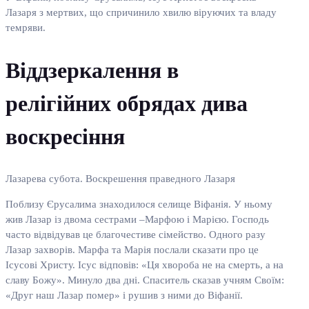
Лазаря з мертвих, що спричинило хвилю віруючих та владу
темряви.
Віддзеркалення в
релігійних обрядах дива
воскресіння
Лазарева субота. Воскрешення праведного Лазаря
Поблизу Єрусалима знаходилося селище Віфанія. У ньому
жив Лазар із двома сестрами –Марфою і Марією. Господь
часто відвідував це благочестиве сімейство. Одного разу
Лазар захворів. Марфа та Марія послали сказати про це
Ісусові Христу. Ісус відповів: «Ця хвороба не на смерть, а на
славу Божу». Минуло два дні. Спаситель сказав учням Своїм:
«Друг наш Лазар помер» і рушив з ними до Віфанії.