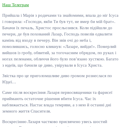
Наш Телеграм
Прийшла і Марія з родичами та знайомими, впала до ніг Ісуса
і говорила: «Господи, якби Ти був тут, не вмер би мій брат».
Бачачи їх печаль, Христос просльозився. Коли підійшли до
печери, де був похований Лазар, Господь повелів одвалити
камінь від входу в печеру. Він звів очі до неба і,
помолившись, голосно кликнув: «Лазаре, вийди!». Померлий
вийшов із гробу, обвитий, за тогочасним обрядом, по руках і
ногах пеленами, обличчя його було пов’язано хусткою. Багато
з юдеїв, що бачили це диво, увірували в Ісуса Христа.
Звістка про це приголомшливе диво громом рознеслася по
Юдеї…
Саме після воскресіння Лазаря первосвященики та фарисеї
приймають остаточне рішення вбити Ісуса. Час їх
наближається. Настає влада темряви, а з нею й останні дні
земного життя Спасителя.
Воскресінню Лазаря частково присвячено увесь шостий