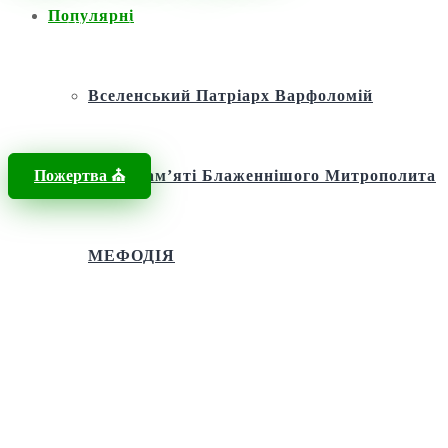
Популярні
Головна
/
Новини
/
Молитва
/
Воскресіння Лазаря: Христове
Диво
Вселенський Патріарх Варфоломій
Пожертва ⛪️
Фонд пам’яті Блаженнішого Митрополита
МЕФОДІЯ
Андріївська церква
Святий апостол Андрій Первозванний