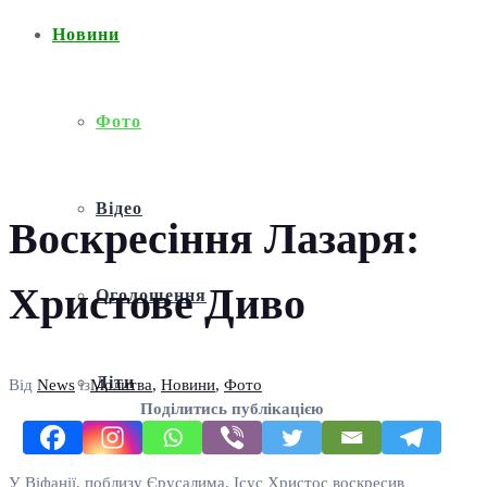
Новини
Фото
Відео
Воскресіння Лазаря:
Христове Диво
Оголошення
Діти
Від
News
із
Молитва
,
Новини
,
Фото
Поділитись публікацією
У Віфанії, поблизу Єрусалима, Ісус Христос воскресив