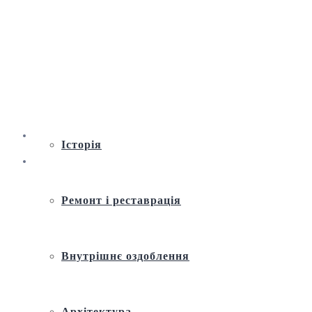
Віртуальна екскурсія по Андріївській
церкві
Історія
Ремонт і реставрація
Внутрішнє оздоблення
Архітектура