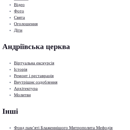
Відео
Фото
Свята
Оголошення
Діти
Андріївська церква
Віртуальна екскурсія
Історія
Ремонт і реставрація
Внутрішнє оздоблення
Архітектура
Молитви
Інші
Фонд пам’яті Блаженнішого Митрополита Мефодія