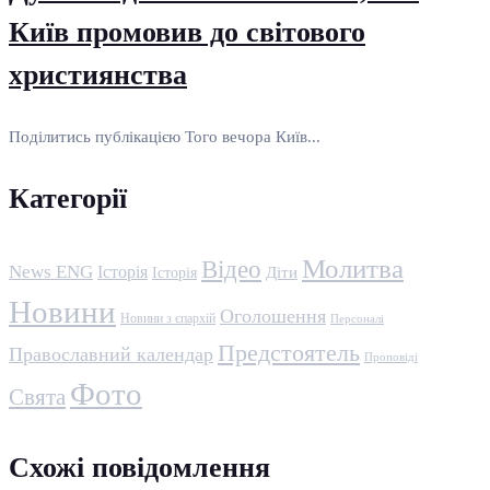
Київ промовив до світового
християнства
Поділитись публікацією Того вечора Київ...
Категорії
Молитва
Відео
News ENG
Історія
Історія
Діти
Новини
Оголошення
Новини з єпархій
Персоналі
Предстоятель
Православний календар
Проповіді
Фото
Свята
Схожі повідомлення