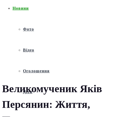
Новини
Фото
Відео
Оголошення
Великомученик Яків
Діти
Персянин: Життя,