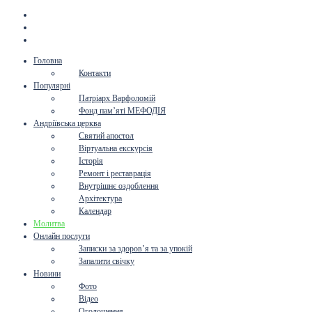
Головна
Контакти
Популярні
Патріарх Варфоломій
Фонд пам’яті МЕФОДІЯ
Андріївська церква
Святий апостол
Віртуальна екскурсія
Історія
Ремонт і реставрація
Внутрішнє оздоблення
Архітектура
Календар
Молитва
Онлайн послуги
Записки за здоров’я та за упокій
Запалити свічку
Новини
Фото
Відео
Оголошення