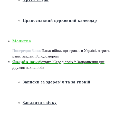
Православний церковний календар
Молитва
Попередня Запис
Папа: війна, що триває в Україні, ятрить
рани, завдані Голодомором
Онлайн послуги
Наступна Запис
Ретрит "Серед своїх": Запрошення для
дружин захисників
Записки за здоров’я та за упокій
Запалити свічку