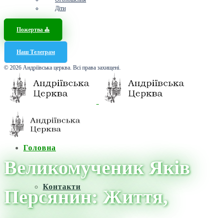
Діти
Пожертва ⛪️
Наш Телеграм
© 2026 Андріївська церква. Всі права захищені.
Головна
Великомученик Яків
Контакти
Персянин: Життя,