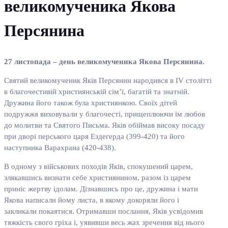
великомученика Якова
Персянина
27 листопада – день великомученика Якова Персянина.
Святий великомученик Яків Персянин народився в IV столітті
в благочестивій християнській сім’ї, багатій та знатній.
Дружина його також була християнкою. Своїх дітей
подружжя виховували у благочесті, прищеплюючи їм любов
до молитви та Святого Письма. Яків обіймав високу посаду
при дворі перського царя Ездегерда (399-420) та його
наступника Варахрана (420-438).
В одному з військових походів Яків, спокушений царем,
злякавшись визнати себе християнином, разом із царем
приніс жертву ідолам. Дізнавшись про це, дружина і мати
Якова написали йому листа, в якому докоряли його і
закликали покаятися. Отримавши послання, Яків усвідомив
тяжкість свого гріха і, уявивши весь жах зречення від нього