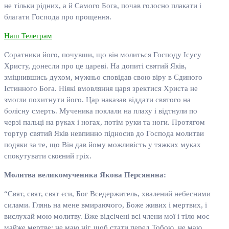
не тільки рідних, а й Самого Бога, почав голосно плакати і
благати Господа про прощення.
Наш Телеграм
Соратники його, почувши, що він молиться Господу Ісусу
Христу, донесли про це цареві. На допиті святий Яків,
зміцнившись духом, мужньо сповідав свою віру в Єдиного
Істинного Бога. Ніякі вмовляння царя зректися Христа не
змогли похитнути його. Цар наказав віддати святого на
болісну смерть. Мученика поклали на плаху і відтнули по
черзі пальці на руках і ногах, потім руки та ноги. Протягом
тортур святий Яків невпинно підносив до Господа молитви
подяки за те, що Він дав йому можливість у тяжких муках
спокутувати скоєний гріх.
Молитва великомученика Якова Персянина:
“Свят, свят, свят єси, Бог Вседержитель, хвалений небесними
силами. Глянь на мене вмираючого, Боже живих і мертвих, і
вислухай мою молитву. Вже відсічені всі члени мої і тіло моє
майже мертве; не маю ніг, щоб стати перед Тобою, не маю