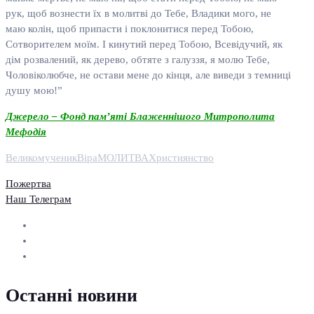
рук, щоб вознести їх в молитві до Тебе, Владики мого, не
маю колін, щоб припасти і поклонитися перед Тобою,
Сотворителем моїм. І кинутий перед Тобою, Всевідучий, як
дім розвалений, як дерево, обтяте з галуззя, я молю Тебе,
Чоловіколюбче, не остави мене до кінця, але виведи з темниці
душу мою!”
Джерело – Фонд пам’яті Блаженнішого Митрополита
Мефодія
Великомученик
Віра
МОЛИТВА
Християнство
Пожертва
Наш Телеграм
Останні новини