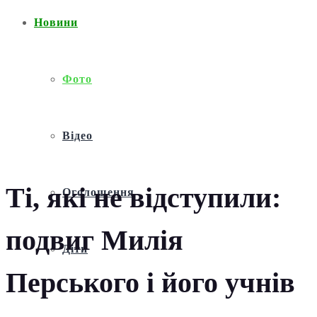
Новини
Фото
Відео
Ті, які не відступили:
Оголошення
подвиг Милія
Діти
Перського і його учнів