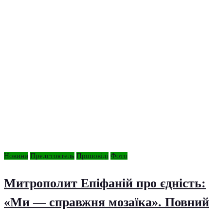
Новини
Предстоятель
Проповіді
Фото
Митрополит Епіфаній про єдність:
«Ми — справжня мозаїка». Повний