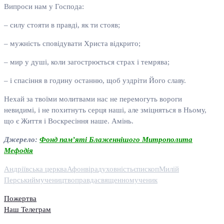
Випроси нам у Господа:
– силу стояти в правді, як ти стояв;
– мужність сповідувати Христа відкрито;
– мир у душі, коли загострюється страх і темрява;
– і спасіння в годину останню, щоб уздріти Його славу.
Нехай за твоїми молитвами нас не перемогуть вороги
невидимі, і не похитнуть серця наші, але зміцняться в Ньому,
що є Життя і Воскресіння наше. Амінь.
Джерело:
Фонд пам’яті Блаженнішого Митрополита
Мефодія
Андріївська церква
Афон
віра
духовність
єпископ
Милій
Перський
мучеництво
правда
священномученик
Пожертва
Наш Телеграм