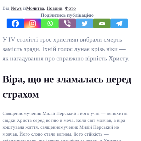
Від
News
із
Молитва
,
Новини
,
Фото
Поділитись публікацією
У IV столітті троє християн вибрали смерть
замість зради. Їхній голос лунає крізь віки —
як нагадування про справжню вірність Христу.
Віра, що не зламалась перед
страхом
Священномученик Милій Перський і його учні — непохитні
свідки Христа серед вогню й меча. Коли світ мовчав, а віра
коштувала життя, священномученик Милій Перський не
мовчав. Його слово стало вогнем, його стійкість —