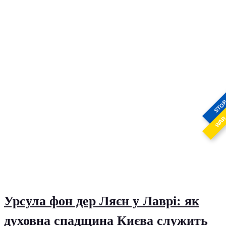
STO
WA
Урсула фон дер Ляєн у Лаврі: як
духовна спадщина Києва служить