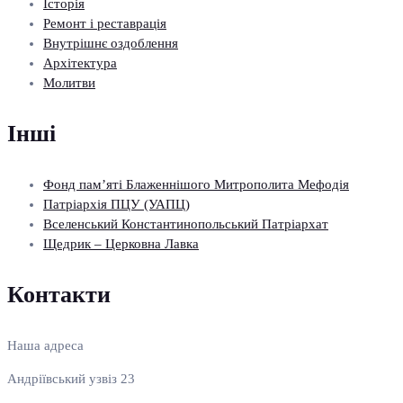
Історія
Ремонт і реставрація
Внутрішнє оздоблення
Архітектура
Молитви
Інші
Фонд пам’яті Блаженнішого Митрополита Мефодія
Патріархія ПЦУ (УАПЦ)
Вселенський Константинопольський Патріархат
Щедрик – Церковна Лавка
Контакти
Наша адреса
Андріївський узвіз 23