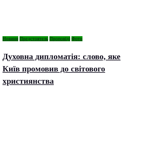
Новини
Предстоятель
Проповіді
Фото
Духовна дипломатія: слово, яке
Київ промовив до світового
християнства