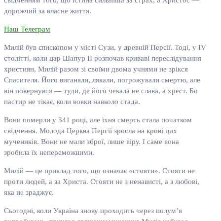
свідченням того, що істина сильніша за страх, а Христос —
дорожчий за власне життя.
Наш Телеграм
Милій був єпископом у місті Сузи, у древній Персії. Тоді, у IV
столітті, коли цар Шапур II розпочав криваві переслідування
християн, Милій разом зі своїми двома учнями не зрікся
Спасителя. Його виганяли, лякали, погрожували смертю, але
він повернувся — туди, де його чекала не слава, а хрест. Бо
пастир не тікає, коли вовки навколо стада.
Вони померли у 341 році, але їхня смерть стала початком
свідчення. Молода Церква Персії зросла на крові цих
мучеників. Вони не мали зброї, лише віру. І саме вона
зробила їх непереможними.
Милій — це приклад того, що означає «стояти». Стояти не
проти людей, а за Христа. Стояти не з ненависті, а з любові,
яка не зраджує.
Сьогодні, коли Україна знову проходить через полум’я