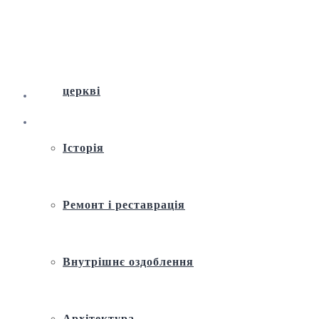
Віртуальна екскурсія по Андріївській
церкві
Історія
Ремонт і реставрація
Внутрішнє оздоблення
Архітектура