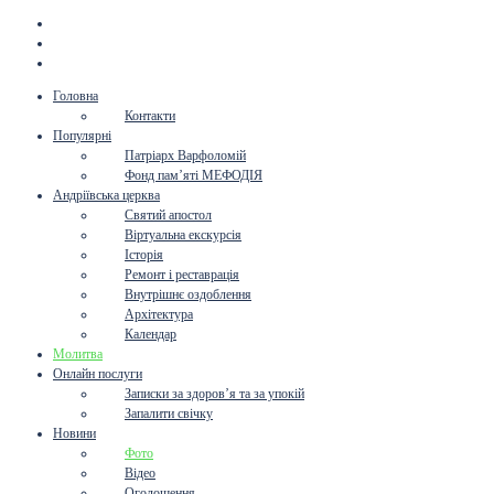
Головна
Контакти
Популярні
Патріарх Варфоломій
Фонд пам’яті МЕФОДІЯ
Андріївська церква
Святий апостол
Віртуальна екскурсія
Історія
Ремонт і реставрація
Внутрішнє оздоблення
Архітектура
Календар
Молитва
Онлайн послуги
Записки за здоров’я та за упокій
Запалити свічку
Новини
Фото
Відео
Оголошення