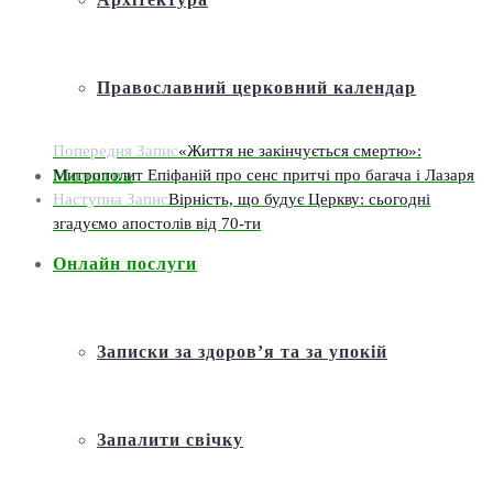
Православний церковний календар
Попередня Запис
«Життя не закінчується смертю»:
Митрополит Епіфаній про сенс притчі про багача і Лазаря
Молитва
Наступна Запис
Вірність, що будує Церкву: сьогодні
згадуємо апостолів від 70-ти
Онлайн послуги
Записки за здоров’я та за упокій
Запалити свічку