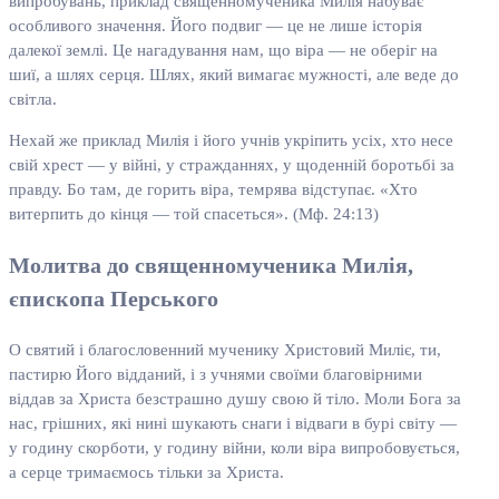
випробувань, приклад священномученика Милія набуває
особливого значення. Його подвиг — це не лише історія
далекої землі. Це нагадування нам, що віра — не оберіг на
шиї, а шлях серця. Шлях, який вимагає мужності, але веде до
світла.
Нехай же приклад Милія і його учнів укріпить усіх, хто несе
свій хрест — у війні, у стражданнях, у щоденній боротьбі за
правду. Бо там, де горить віра, темрява відступає. «Хто
витерпить до кінця — той спасеться». (Мф. 24:13)
Молитва до священномученика Милія,
єпископа Перського
О святий і благословенний мученику Христовий Миліє, ти,
пастирю Його відданий, і з учнями своїми благовірними
віддав за Христа безстрашно душу свою й тіло. Моли Бога за
нас, грішних, які нині шукають снаги і відваги в бурі світу —
у годину скорботи, у годину війни, коли віра випробовується,
а серце тримаємось тільки за Христа.