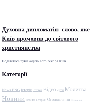
Духовна дипломатія: слово, яке
Київ промовив до світового
християнства
Поділитись публікацією Того вечора Київ...
Категорії
Молитва
Відео
News ENG
Історія
Історія
Діти
Новини
Оголошення
Новини з єпархій
Персоналі