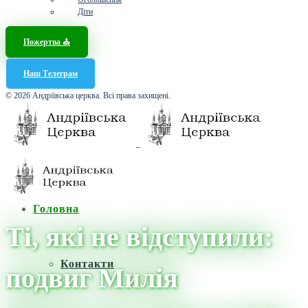
Діти
Пожертва ⛪️
Наш Телеграм
© 2026 Андріївська церква. Всі права захищені.
Головна
Ті, які не відступили:
Контакти
подвиг Милія