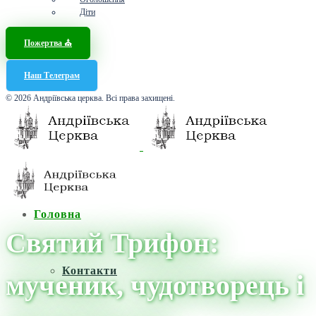
Діти
Пожертва ⛪️
Наш Телеграм
© 2026 Андріївська церква. Всі права захищені.
Головна
Святий Трифон:
Контакти
мученик, чудотворець і