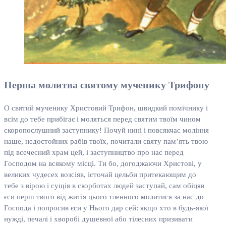
Перша молитва святому мученику Трифону
О святий мученику Христовий Трифон, швидкий помічнику і
всім до тебе прибігає і моляться перед святим твоїм чином
скоропослушний заступнику! Почуй нині і повсякчас моління
наше, недостойних рабів твоїх, почитали святу пам’ять твою
під всечесний храм цей, і заступництво про нас перед
Господом на всякому місці. Ти бо, догоджаючи Христові, у
великих чудесех возсіяв, істочай цельби притекающим до
тебе з вірою і сущія в скорботах людей заступай, сам обіцяв
єси перш твого від житія цього тленного молитися за нас до
Господа і попросив єси у Нього дар сей: якщо хто в будь-якої
нужді, печалі і хворобі душевної або тілесних призивати