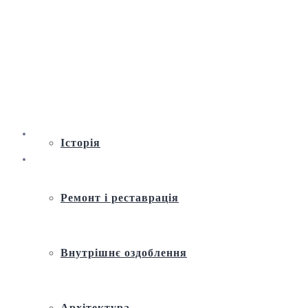
Віртуальна екскурсія по Андріївській
церкві
Історія
Ремонт і реставрація
Внутрішнє оздоблення
Архітектура