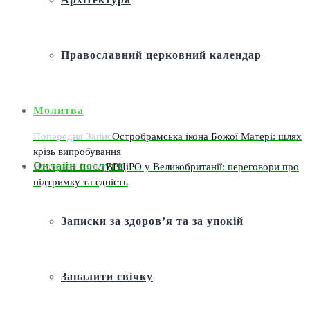
Православний церковний календар
Молитва
Попередня Запис
Остробрамська ікона Божої Матері: шлях
крізь випробування
Онлайн послуги
Наступна Запис
ВРЦіРО у Великобританії: переговори про
підтримку та єдність
Записки за здоров’я та за упокій
Запалити свічку