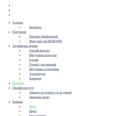
Головна
Контакти
Популярні
Патріарх Варфоломій
Фонд пам’яті МЕФОДІЯ
Андріївська церква
Святий апостол
Віртуальна екскурсія
Історія
Ремонт і реставрація
Внутрішнє оздоблення
Архітектура
Календар
Молитва
Онлайн послуги
Записки за здоров’я та за упокій
Запалити свічку
Новини
Фото
Відео
Оголошення