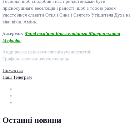
Господа, щоб сподобив і нас причастниками бути
прісносущнаго веселощів і радості, щоб з тобою разом
удостоїлися славити Отця і Сина і Святого Утішителя Духа на
віки віків. Амінь.
Джерело:
Фонд пам’яті Блаженнішого Митрополита
Мефодія
Андріївська церква
мисливці
мученик
святий
Трифон
святкування
чудотворець
Пожертва
Наш Телеграм
Останні новини