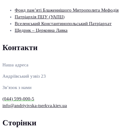
Фонд пам’яті Блаженнішого Митрополита Мефодія
Патріархія ПЦУ (УАПЦ)
Вселенський Константинопольський Патріархат
Щедрик – Церковна Лавка
Контакти
Наша адреса
Андріївський узвіз 23
Зв’язок з нами
(044) 599-000-5
info@andriyivska-tserkva.kiev.ua
Сторінки