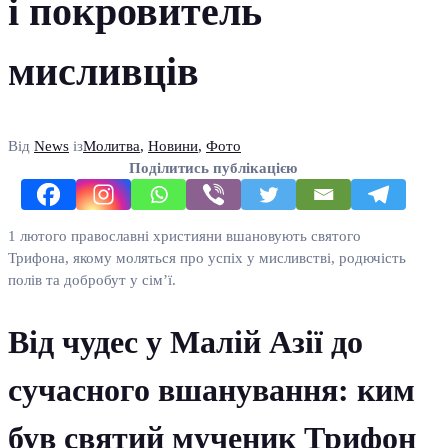
і покровитель
мисливців
Від
News
із
Молитва
,
Новини
,
Фото
Поділитись публікацією
1 лютого православні християни вшановують святого
Трифона, якому моляться про успіх у мисливстві, родючість
полів та добробут у сім’ї.
Від чудес у Малій Азії до
сучасного вшанування: ким
був святий мученик Трифон