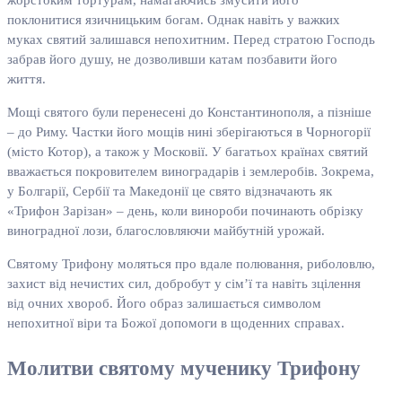
жорстоким тортурам, намагаючись змусити його
поклонитися язичницьким богам. Однак навіть у важких
муках святий залишався непохитним. Перед стратою Господь
забрав його душу, не дозволивши катам позбавити його
життя.
Мощі святого були перенесені до Константинополя, а пізніше
– до Риму. Частки його мощів нині зберігаються в Чорногорії
(місто Котор), а також у Московії. У багатьох країнах святий
вважається покровителем виноградарів і землеробів. Зокрема,
у Болгарії, Сербії та Македонії це свято відзначають як
«Трифон Зарізан» – день, коли винороби починають обрізку
виноградної лози, благословляючи майбутній урожай.
Святому Трифону моляться про вдале полювання, риболовлю,
захист від нечистих сил, добробут у сім’ї та навіть зцілення
від очних хвороб. Його образ залишається символом
непохитної віри та Божої допомоги в щоденних справах.
Молитви святому мученику Трифону