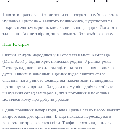
1 лютого православні християни вшановують пам’ять святого
мученика Трифона – великого подвижника, чудотворця та
покровителя землеробів, мисливців і виноградарів. Його ім’я
здавна пов’язане з вірою, зціленнями та боротьбою зі злом.
Наш Телеграм
Святий Трифон народився у III столітті в місті Кампсада
(Мала Азія) у бідній християнській родині. З ранніх років
Господь наділив його даром зцілення та вигнання нечистих
духів. Одним із найбільш відомих чудес святого стало
спасіння його рідного селища від навали змій та шкідників,
що знищували врожай. Завдяки цьому він здобув особливе
шанування серед землеробів, які з покоління в покоління
молилися йому про добрий урожай.
Однак правління імператора Декія Траяна стало часом важких
випробувань для християн. Влада наказала переслідувати
всіх, хто не зрікався своєї віри. Трифона схопили, піддали