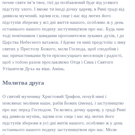
почне святе ім’я твоє, тієї да позбавлений буде від усякого
підступу злого. І якоже ти іноді дочку цареву, в Римі граді від
диявола мучений, зцілив єси, сице і нас від лютих його
підступів збережи у всі дні життя нашого, особливо ж у день
останнього нашого подиху заступництвом про нас. Будь нам
тоді помічником і швидким прогонителем лукавих духів, і до
Царства Небесного ватажок. І йдеже ти нині предстоїш з лику
святих у Престолу Божого, моли Господа, щоб сподобив і
нас причастниками бути прісносущнаго веселощів і радості,
щоб з тобою разом прославляємо Отця і Сина і Святого
Утішителя Духа на віки. Амінь.
Молитва друга
О святий мученику Христовий Трифон, почуй нині і
повсякчас моління наше, рабів Божих (імена), і заступництво
про нас перед Господом. Ти колись дочку цареву, у граді Римі
від диявола мучінь, зцілив єси: сице і нас від лютих його
підступів збережи в усі дні житія нашого, особливо ж у день
останнього нашого подиху заступництвом про нас. Моли