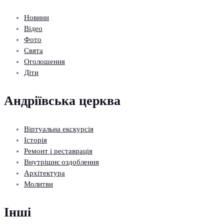
Новини
Відео
Фото
Свята
Оголошення
Діти
Андріївська церква
Віртуальна екскурсія
Історія
Ремонт і реставрація
Внутрішнє оздоблення
Архітектура
Молитви
Інші