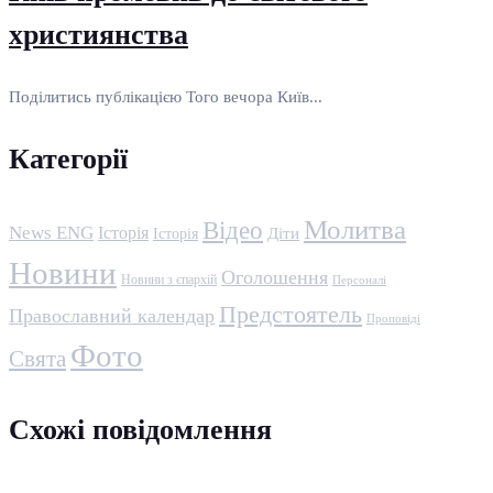
християнства
Поділитись публікацією Того вечора Київ...
Категорії
Молитва
Відео
News ENG
Історія
Історія
Діти
Новини
Оголошення
Новини з єпархій
Персоналі
Предстоятель
Православний календар
Проповіді
Фото
Свята
Схожі повідомлення