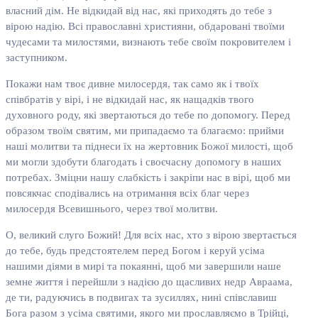
власний дім. Не відкидай від нас, які приходять до тебе з
вірою надію. Всі православні християни, обдаровані твоїми
чудесами та милостями, визнають тебе своїм покровителем і
заступником.
Покажи нам твоє дивне милосердя, так само як і твоїх
співбратів у вірі, і не відкидай нас, як нащадків твого
духовного роду, які звертаються до тебе по допомогу. Перед
образом твоїм святим, ми припадаємо та благаємо: прийми
наші молитви та піднеси їх на жертовник Божої милості, щоб
ми могли здобути благодать і своєчасну допомогу в наших
потребах. Зміцни нашу слабкість і закріпи нас в вірі, щоб ми
повсякчас сподівались на отримання всіх благ через
милосердя Всевишнього, через твої молитви.
О, великий слуго Божий! Для всіх нас, хто з вірою звертається
до тебе, будь предстоятелем перед Богом і керуй усіма
нашими діями в мирі та покаянні, щоб ми завершили наше
земне життя і перейшли з надією до щасливих недр Авраама,
де ти, радуючись в подвигах та зусиллях, нині співславиш
Бога разом з усіма святими, якого ми прославляємо в Трійці,