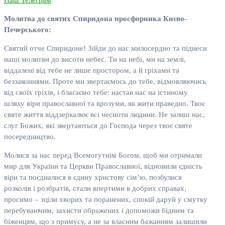
Наш Телеграм
Молитва до святих Спиридона просфорника Києво-
Печерського:
Святий отче Спиридоне! Зійди до нас милосердно та піднеси
наші молитви до висоти небес. Ти на небі, ми на землі,
віддалені від тебе не лише простором, а й гріхами та
беззаконнями. Проте ми звертаємось до тебе, відмовляючись
від своїх гріхів, і благаємо тебе: настав нас на істиному
шляху віри православної та врозуми, як жити праведно. Твоє
святе життя віддзеркалює всі чесноти людини. Не залиш нас,
слуг Божих, які звертаються до Господа через твоє святе
посередництво.
Молися за нас перед Всемогутнім Богом, щоб ми отримали
мир для України та Церкви Православної, відновили єдність
віри та поєдналися в єдину христову сім’ю, позбулися
розколів і розбратів, стали впертими в добрих справах,
просимо – зціли хворих та поранених, спокій даруй у смутку
перебуваючим, захисти ображених і допоможи бідним та
біженцям, що з примусу, а не за власним бажанням залишили