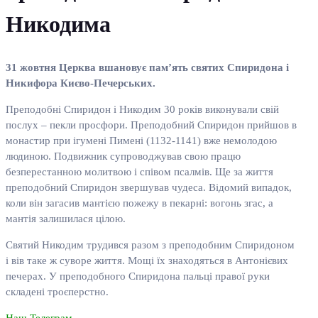
Никодима
31 жовтня Церква вшановує пам’ять святих Спиридона і
Никифора Києво-Печерських.
Преподобні Спиридон і Никодим 30 років виконували свій
послух – пекли просфори. Преподобний Спиридон прийшов в
монастир при ігумені Пимені (1132-1141) вже немолодою
людиною. Подвижник супроводжував свою працю
безперестанною молитвою і співом псалмів. Ще за життя
преподобний Спиридон звершував чудеса. Відомий випадок,
коли він загасив мантією пожежу в пекарні: вогонь згас, а
мантія залишилася цілою.
Святий Никодим трудився разом з преподобним Спиридоном
і вів таке ж суворе життя. Мощі їх знаходяться в Антонієвих
печерах. У преподобного Спиридона пальці правої руки
складені троєперстно.