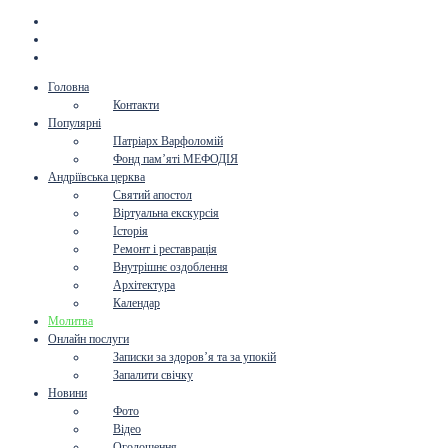
Головна
Контакти
Популярні
Патріарх Варфоломій
Фонд пам’яті МЕФОДІЯ
Андріївська церква
Святий апостол
Віртуальна екскурсія
Історія
Ремонт і реставрація
Внутрішнє оздоблення
Архітектура
Календар
Молитва
Онлайн послуги
Записки за здоров’я та за упокій
Запалити свічку
Новини
Фото
Відео
Оголошення