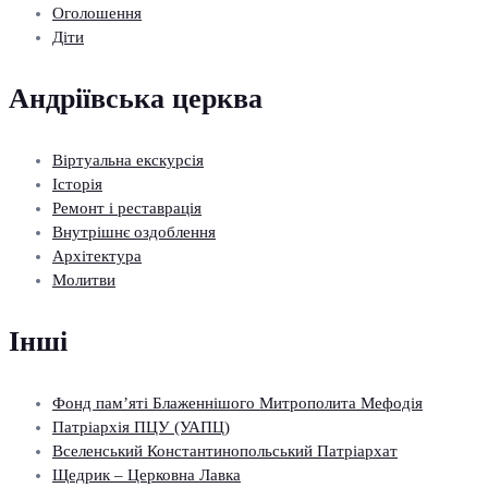
Оголошення
Діти
Андріївська церква
Віртуальна екскурсія
Історія
Ремонт і реставрація
Внутрішнє оздоблення
Архітектура
Молитви
Інші
Фонд пам’яті Блаженнішого Митрополита Мефодія
Патріархія ПЦУ (УАПЦ)
Вселенський Константинопольський Патріархат
Щедрик – Церковна Лавка