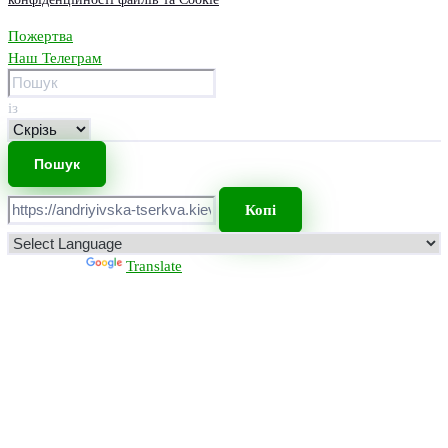
Пожертва
Наш Телеграм
із
Копі
Powered by
Translate