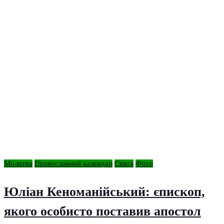
Молитва
Православний календар
Свята
Фото
Юліан Кеноманійський: єпископ,
якого особисто поставив апостол