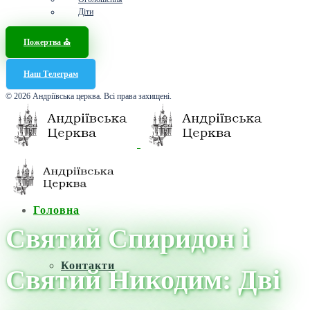
Діти
Пожертва ⛪️
Наш Телеграм
© 2026 Андріївська церква. Всі права захищені.
Головна
Святий Спиридон і
Контакти
Святий Никодим: Дві