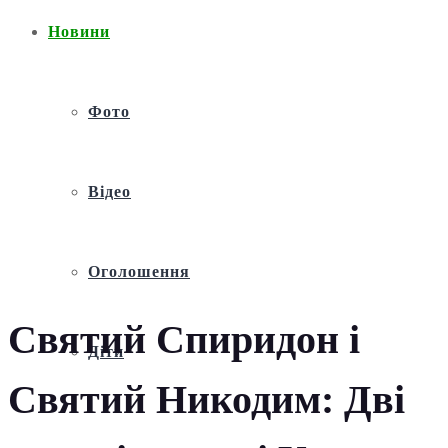
Новини
Фото
Відео
Оголошення
Святий Спиридон і
Діти
Святий Никодим: Дві