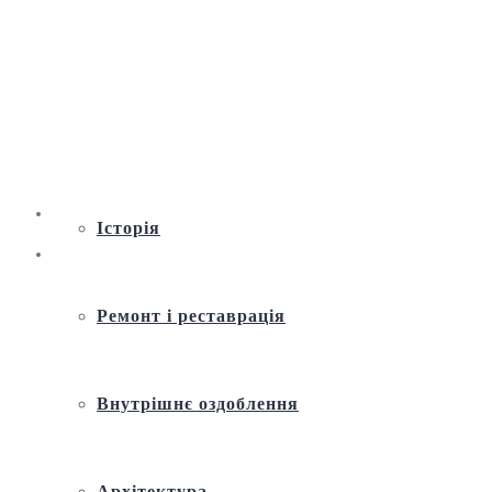
Віртуальна екскурсія по Андріївській
церкві
Історія
Ремонт і реставрація
Внутрішнє оздоблення
Архітектура