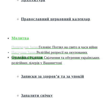
Православний церковний календар
Молитва
Попередня Запис
Геловін: Погляд на свято в часи війни
Наступна Запис
Релігійні репресії на окупованих
Онлайн послуги
територіях України: Свідчення та обурення українських
релігійних лідерів у Вашингтоні
Записки за здоров’я та за упокій
Запалити свічку