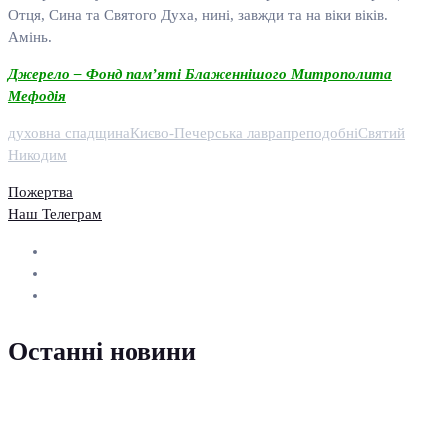
Отця, Сина та Святого Духа, нині, завжди та на віки віків.
Амінь.
Джерело – Фонд пам’яті Блаженнішого Митрополита
Мефодія
духовна спадщина
Києво-Печерська лавра
преподобні
Святий
Никодим
Пожертва
Наш Телеграм
Останні новини