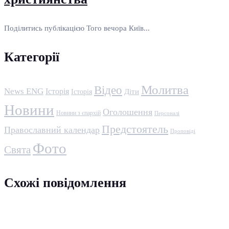
Поділитись публікацією Того вечора Київ...
Категорії
Молитва
Відео
News ENG
Історія
Історія
Діти
Новини
Оголошення
Новини з єпархій
Персоналі
Предстоятель
Православний календар
Проповіді
Фото
Свята
Схожі повідомлення