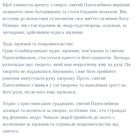
Щоб уникнути арешту і смерті, святий Пантелеймон вирішив
залишити свою батьківщину та стати блудним монахом. Він
вступив до монастиря та посвятив своє життя служінню Богу.
Пізніше, він став відомим як лікар-чудотворець, оскільки, за
легендами, здійснював чудеса зцілення.
Чуда зцілення та покровительство:
Один із найвідоміших чудес зцілення, пов’язаних із святим
Пантелеймоном, стосується одного із його пацієнтів. Легенда
розповідає про хворого, який мав некротичну язву на руці. Ця
хвороба не піддавалася лікуванню, і вже було прийнято
рішення ампутувати руку хворому. Проте, святий
Пантелеймон з’явився у сні хворому та намалював хрест на
його руці, після чого язва зцілилася.
Згідно з християнською традицією, святий Пантелеймон
захищає та молиться за хворих, особливо тих, хто страждає
від фізичних недуг. Чимало людей прийшли до нього з
молитвами за зцілення та отримали покровительство від
святого.