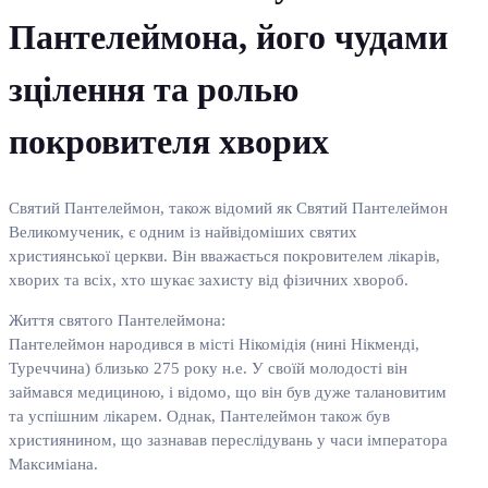
Пантелеймона, його чудами
зцілення та ролью
покровителя хворих
Святий Пантелеймон, також відомий як Святий Пантелеймон
Великомученик, є одним із найвідоміших святих
християнської церкви. Він вважається покровителем лікарів,
хворих та всіх, хто шукає захисту від фізичних хвороб.
Життя святого Пантелеймона:
Пантелеймон народився в місті Нікомідія (нині Нікменді,
Туреччина) близько 275 року н.е. У своїй молодості він
займався медициною, і відомо, що він був дуже талановитим
та успішним лікарем. Однак, Пантелеймон також був
християнином, що зазнавав переслідувань у часи імператора
Максиміана.