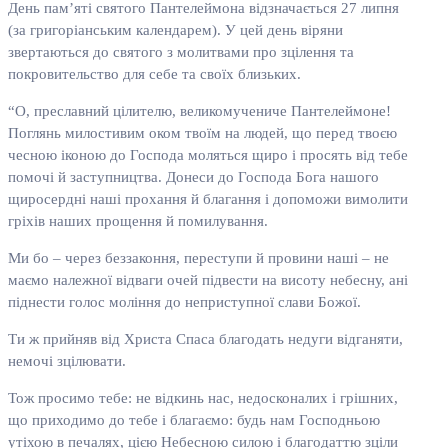
День пам’яті святого Пантелеймона відзначається 27 липня
(за григоріанським календарем). У цей день віряни
звертаються до святого з молитвами про зцілення та
покровительство для себе та своїх близьких.
“О, преславний цiлителю, великомучениче Пантелеймоне!
Поглянь милостивим оком твоїм на людей, що перед твоєю
чесною iконою до Господа моляться щиро i просять вiд тебе
помочi й заступництва. Донеси до Господа Бога нашого
щиросерднi наші прохання й благання i допоможи вимолити
грiхiв наших прощення й помилування.
Ми бо – через беззаконня, переступи й провини нашi – не
маємо належної відваги очей пiдвести на висоту небесну, анi
пiднести голос молiння до неприступної слави Божої.
Ти ж прийняв вiд Христа Спаса благодать недуги вiдганяти,
немочi зцiлювати.
Тож просимо тебе: не вiдкинь нас, недосконалих і грішних,
що приходимо до тебе i благаємо: будь нам Господньою
утiхою в печалях, цією Небесною силою і благодаттю зцiли