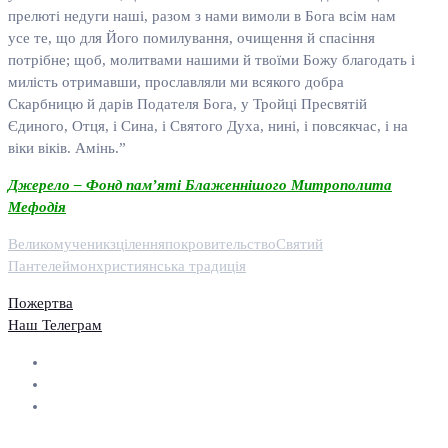
прелютi недуги нашi, разом з нами вимоли в Бога всiм нам
усе те, що для Його помилування, очищення й спасiння
потрiбне; щоб, молитвами нашими й твоїми Божу благодать i
милiсть отримавши, прославляли ми всякого добра
Скарбницю й дарiв Подателя Бога, у Тройцi Пресвятiй
Єдиного, Отця, i Сина, i Святого Духа, нинi, i повсякчас, i на
вiки вiкiв. Амiнь.”
Джерело – Фонд пам’яті Блаженнішого Митрополита
Мефодія
Великомученик
зцілення
покровительство
Святий
Пантелеймон
християнська традиція
Пожертва
Наш Телеграм