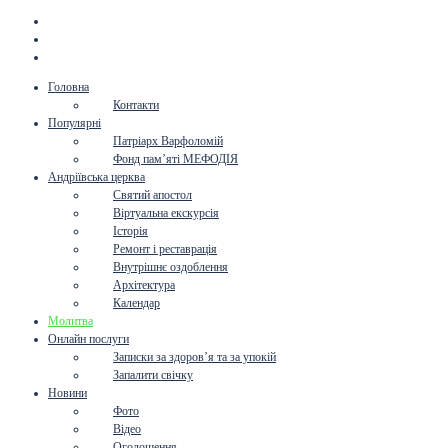
Головна
Контакти
Популярні
Патріарх Варфоломій
Фонд пам’яті МЕФОДІЯ
Андріївська церква
Святий апостол
Віртуальна екскурсія
Історія
Ремонт і реставрація
Внутрішнє оздоблення
Архітектура
Календар
Молитва
Онлайн послуги
Записки за здоров’я та за упокій
Запалити свічку
Новини
Фото
Відео
Оголошення