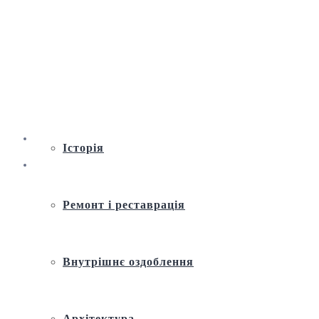
Віртуальна екскурсія по Андріївській
церкві
Історія
Ремонт і реставрація
Внутрішнє оздоблення
Архітектура