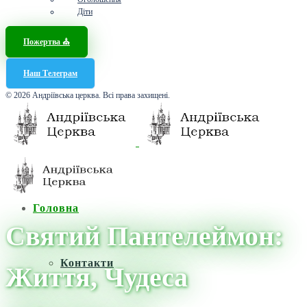
Діти
Пожертва ⛪️
Наш Телеграм
© 2026 Андріївська церква. Всі права захищені.
Головна
Святий Пантелеймон:
Контакти
Життя, Чудеса