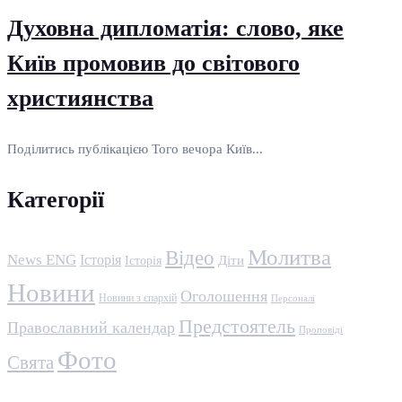
Духовна дипломатія: слово, яке
Київ промовив до світового
християнства
Поділитись публікацією Того вечора Київ...
Категорії
Молитва
Відео
News ENG
Історія
Історія
Діти
Новини
Оголошення
Новини з єпархій
Персоналі
Предстоятель
Православний календар
Проповіді
Фото
Свята