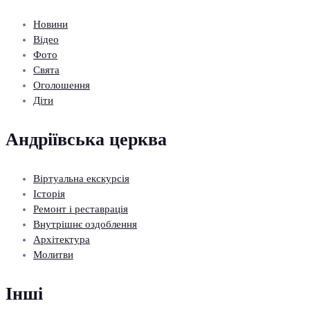
Новини
Відео
Фото
Свята
Оголошення
Діти
Андріївська церква
Віртуальна екскурсія
Історія
Ремонт і реставрація
Внутрішнє оздоблення
Архітектура
Молитви
Інші