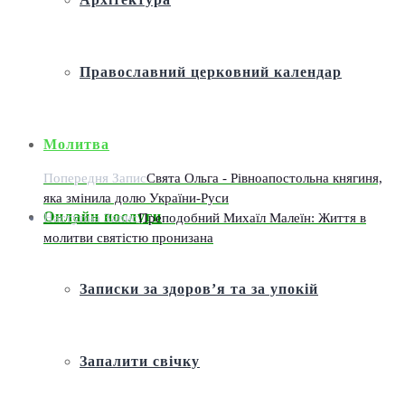
Православний церковний календар
Молитва
Попередня Запис
Свята Ольга - Рівноапостольна княгиня,
яка змінила долю України-Руси
Онлайн послуги
Наступна Запис
Преподобний Михаїл Малеїн: Життя в
молитви святістю пронизана
Записки за здоров’я та за упокій
Запалити свічку