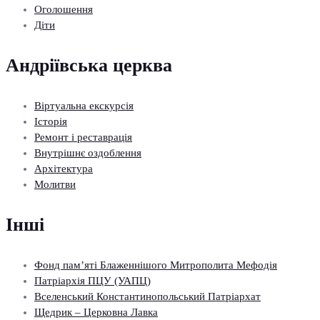
Оголошення
Діти
Андріївська церква
Віртуальна екскурсія
Історія
Ремонт і реставрація
Внутрішнє оздоблення
Архітектура
Молитви
Інші
Фонд пам’яті Блаженнішого Митрополита Мефодія
Патріархія ПЦУ (УАПЦ)
Вселенський Константинопольський Патріархат
Щедрик – Церковна Лавка