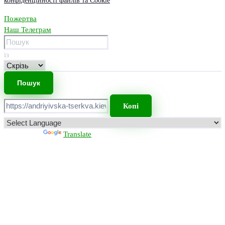
конфіденційності файлів та Cookie
Пожертва
Наш Телеграм
із
Копі
Powered by
Translate