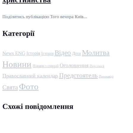
Поділитись публікацією Того вечора Київ...
Категорії
Молитва
Відео
News ENG
Історія
Історія
Діти
Новини
Оголошення
Новини з єпархій
Персоналі
Предстоятель
Православний календар
Проповіді
Фото
Свята
Схожі повідомлення