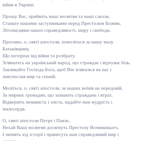
війни в Україні.
Прошу Вас, прийміть наші молитви та наші сльози,
Станьте нашими заступниками перед Престолом Божим,
Літописцями нашої справедливості, миру і свободи.
Просимо, о, святі апостоли, помоліться за нашу малу
Батьківщину,
Що потерпає від війни та розбрату.
Згляньтесь на український народ, що страждає і відчуває біль.
Закликайте Господа Бога, щоб Він зглянувся на нас і
зниспослав мир та спокій.
Моліться, о, святі апостоли, за наших воїнів на передовій,
За мирних громадян, що зазнають страждань і втрат.
Відверніть ненависть і злість, надайте нам мудрість і
милосердя.
О, святі апостоли Петре і Павле,
Нехай Ваші молитви досягнуть Престолу Всевишнього,
І змінять хід історії і принесуть нам справедливий мир і