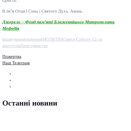
єдність.
В ім’я Отця і Сина і Святого Духа. Амінь.
Джерело – Фонд пам’яті Блаженнішого Митрополита
Мефодія
вшанування
значення
МОЛИТВА
Свято Собору 12-ти
апостолів
Християнство
Пожертва
Наш Телеграм
Останні новини