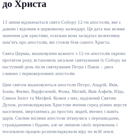
до Христа
13 липня відзначається свято Собору 12-ти апостолів, яке є
давнім і відомим в церковному календарі. Ця дата має велике
значення для християн, оскільки вона засвідчує колективну
пам’ять про апостолів, які стояли біля самого Христа.
Свята Церква, вшановуючи кожного з 12-ти апостолів окремо
протягом року, встановила загальне святкування їх Собору на
наступний день після святкування Петра і Павла – двох
славних і первоверховних апостолів.
Цим святом вшановуються апостоли Петро, Андрій, Яків,
Іоанн, Филип, Варфоломій, Фома, Матвій, Яків Алфеїв, Юда,
Симон Зилот та Матфей. Кожен з них, наділений Святим
Духом, розповсюджував Христове вчення серед різних верств
населення, звертаючись до простих людей, вчених і навіть
царів. Своїми місіями апостоли зіткнулися з перешкодами,
стражданнями і бідами, але не змінили своїх переконань і
посильною працею розповсюджували віру по всій землі.