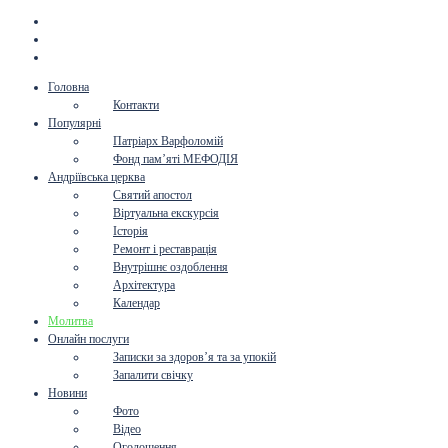
Головна
Контакти
Популярні
Патріарх Варфоломій
Фонд пам’яті МЕФОДІЯ
Андріївська церква
Святий апостол
Віртуальна екскурсія
Історія
Ремонт і реставрація
Внутрішнє оздоблення
Архітектура
Календар
Молитва
Онлайн послуги
Записки за здоров’я та за упокій
Запалити свічку
Новини
Фото
Відео
Оголошення