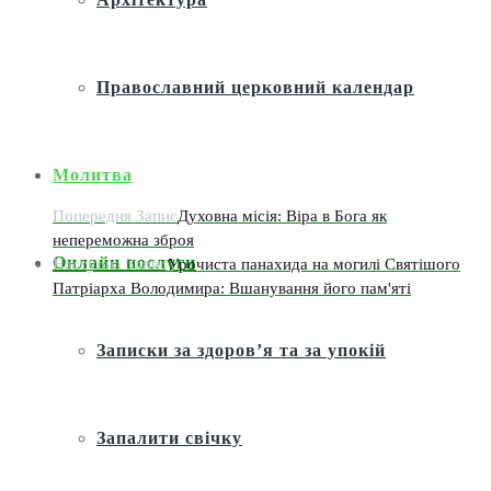
Православний церковний календар
Молитва
Попередня Запис
Духовна місія: Віра в Бога як
непереможна зброя
Онлайн послуги
Наступна Запис
Урочиста панахида на могилі Святішого
Патріарха Володимира: Вшанування його пам'яті
Записки за здоров’я та за упокій
Запалити свічку