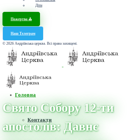
Діти
Пожертва ⛪️
Наш Телеграм
© 2026 Андріївська церква. Всі права захищені.
Головна
Свято Собору 12-ти
Контакти
апостолів: Давнє