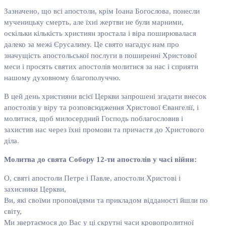
Зазначено, що всі апостоли, крім Іоана Богослова, понесли
мученицьку смерть, але їхні жертви не були марними,
оскільки кількість християн зростала і віра поширювалася
далеко за межі Єрусалиму. Це свято нагадує нам про
значущість апостольської послуги в поширенні Христової
меси і просять святих апостолів молитися за нас і сприяти
нашому духовному благополуччю.
В цей день християни всієї Церкви запрошені згадати внесок
апостолів у віру та розповсюдження Христової Євангелії, і
молитися, щоб милосердний Господь поблагословив і
захистив нас через їхні промови та причастя до Христового
діла.
Молитва до свята Собору 12-ти апостолів у часі війни:
О, святі апостоли Петре і Павле, апостоли Христові і
захисники Церкви,
Ви, які своїми проповідями та прикладом відданості йшли по
світу,
Ми звертаємося до Вас у ці скрутні часи кровопролитної