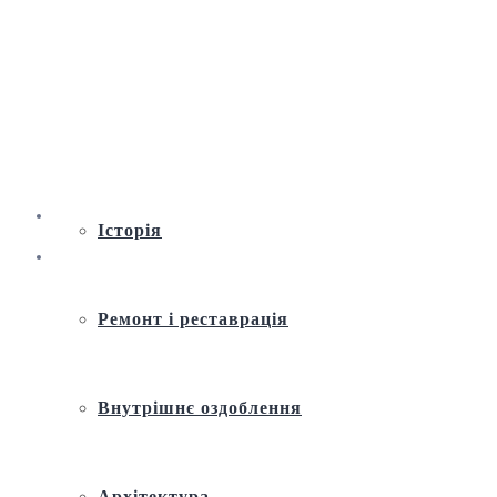
Віртуальна екскурсія по Андріївській
церкві
Історія
Ремонт і реставрація
Внутрішнє оздоблення
Архітектура