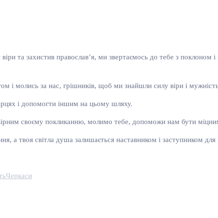
я віри та захистив православ’я, ми звертаємось до тебе з поклоном і
м і молись за нас, грішників, щоб ми знайшли силу віри і мужніст
ерцях і допомогти іншим на цьому шляху.
в вірним своєму покликанню, молимо тебе, допоможи нам бути міцни
ня, а твоя світла душа залишається наставником і заступником для 
ть
Черкаси