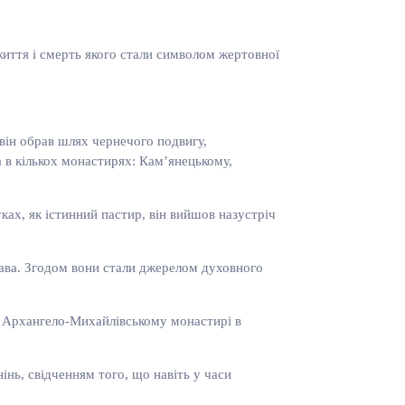
иття і смерть якого стали символом жертовної
він обрав шлях чернечого подвигу,
а в кількох монастирях: Кам’янецькому,
ках, як істинний пастир, він вийшов назустріч
лава. Згодом вони стали джерелом духовного
у Архангело-Михайлівському монастирі в
нь, свідченням того, що навіть у часи