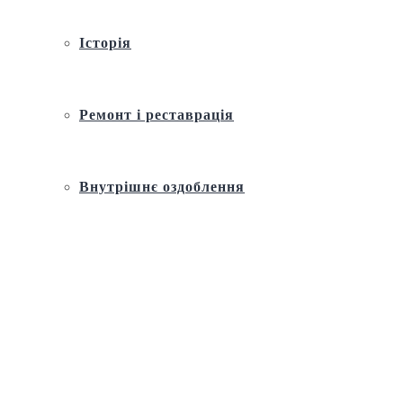
Історія
Ремонт і реставрація
Внутрішнє оздоблення
Архітектура
Православний церковний календар
Молитва