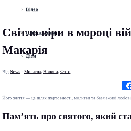
Відео
Світло віри в мороці в
Оголошення
Макарія
Діти
Від
News
із
Молитва
,
Новини
,
Фото
Його життя — це шлях жертовності, молитви та безмежної любові 
Пам’ять про святого, який ст