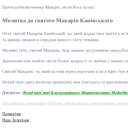
Преподобномученику Макаріє, моли Бога за нас!
Молитва до святого Макарія Канівського
Отче святий Макарію Канівський, ти, який віддав своє життя в ім’
та живою свічкою в середині нашого світу темряви.
Молимо тебе, святий Макарію, будь нашим заступником перед Бого
Допоможи нам знайти світло Божої мудрості та любові у наших с
Святий Макарію, ти, який встояв перед ворогами в ім’я віри і бу
Нехай твоя свята молитва приносить нам благодать та вдосконален
Джерело:
Фонд пам’яті Блаженнішого Митрополита Мефодія
Андріївська церква
Овруч
Переяслав
українські святі
церковна пам’я
Пожертва
Наш Телеграм