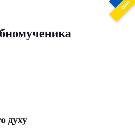
WAR
добномученика
о духу