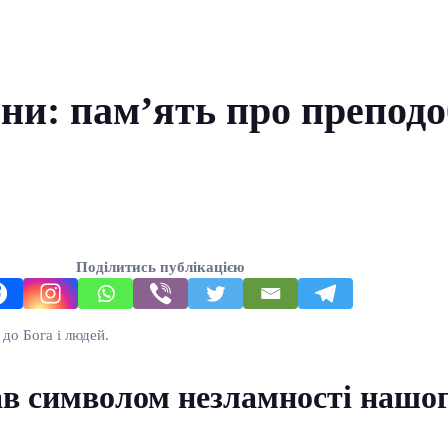
ійни: пам’ять про препо
Поділитись публікацією
до Бога і людей.
ав символом незламності нашог