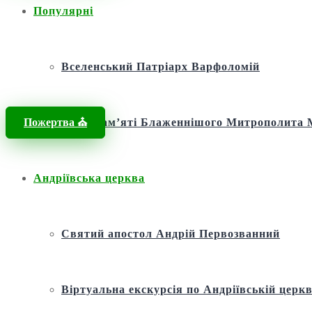
Популярні
Головна
/
Новини
/
Молитва
/
Світло віри в мороці війни: пам’ят
Вселенський Патріарх Варфоломій
Пожертва ⛪️
Фонд пам’яті Блаженнішого Митрополит
Андріївська церква
Святий апостол Андрій Первозванний
Віртуальна екскурсія по Андріївській церкв