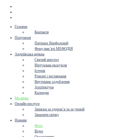
Головна
Контакти
Популярні
Патріарх Варфоломій
Фонд пам’яті МЕФОДІЯ
Андріївська церква
Святий апостол
Віртуальна екскурсія
Історія
Ремонт і реставрація
Внутрішнє оздоблення
Архітектура
Календар
Молитва
Онлайн послуги
Записки за здоров’я та за упокій
Запалити свічку
Новини
Фото
Відео
Оголошення