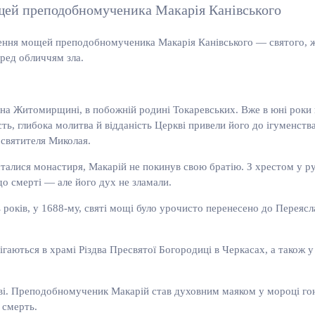
ощей преподобномученика Макарія Канівського
ення мощей преподобномученика Макарія Канівського — святого, ж
ред обличчям зла.
на Житомирщині, в побожній родині Токаревських. Вже в юні роки 
ть, глибока молитва й відданість Церкві привели його до ігуменств
 святителя Миколая.
сталися монастиря, Макарій не покинув свою братію. З хрестом у ру
до смерті — але його дух не зламали.
 років, у 1688-му, святі мощі було урочисто перенесено до Переяс
аються в храмі Різдва Пресвятої Богородиці в Черкасах, а також 
ві. Преподобномученик Макарій став духовним маяком у мороці гоні
 смерть.