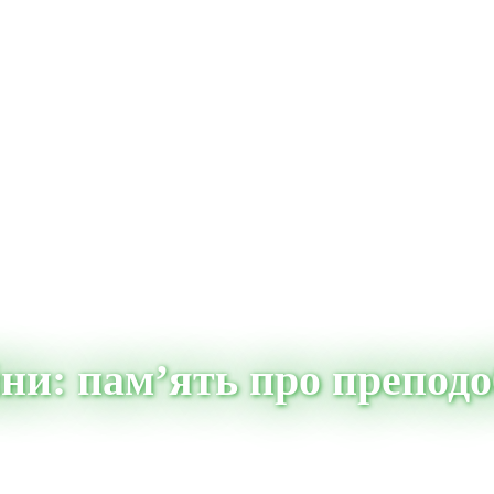
ійни: пам’ять про препо