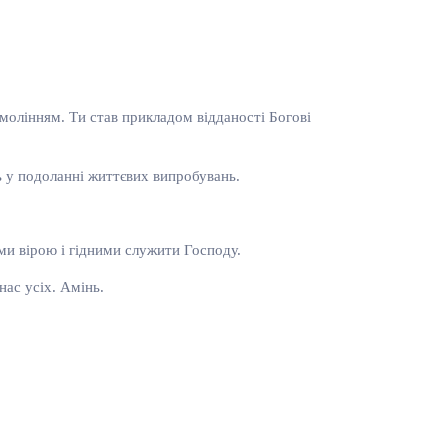
 молінням. Ти став прикладом відданості Богові
ь у подоланні життєвих випробувань.
ми вірою і гідними служити Господу.
нас усіх. Амінь.