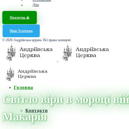
Діти
Пожертва ⛪️
Наш Телеграм
© 2026 Андріївська церква. Всі права захищені.
Головна
Світло віри в мороці в
Контакти
Макарія