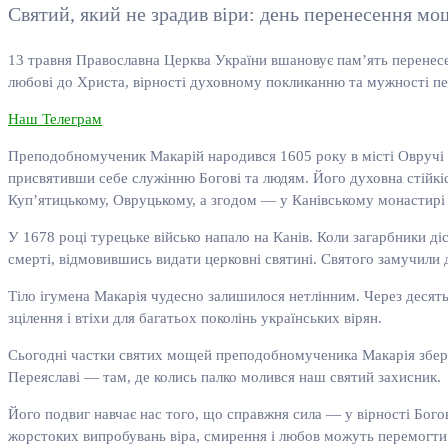
Святий, який не зрадив віри: день перенесення м
13 травня Православна Церква України вшановує пам’ять перенес
любові до Христа, вірності духовному покликанню та мужності пе
Наш Телеграм
Преподобномученик Макарій народився 1605 року в місті Овручі 
присвятивши себе служінню Богові та людям. Його духовна стійкіс
Куп’ятицькому, Овруцькому, а згодом — у Канівському монастирі
У 1678 році турецьке військо напало на Канів. Коли загарбники ді
смерті, відмовившись видати церковні святині. Святого замучили 
Тіло ігумена Макарія чудесно залишилося нетлінним. Через десять
зцілення і втіхи для багатьох поколінь українських вірян.
Сьогодні частки святих мощей преподобномученика Макарія зберіг
Переяславі — там, де колись палко молився наш святий захисник.
Його подвиг навчає нас того, що справжня сила — у вірності Бого
жорстоких випробувань віра, смирення і любов можуть перемогти