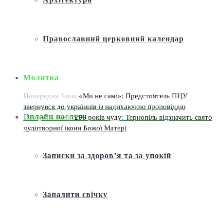
Православний церковний календар
Молитва
Попередня Запис
«Ми не самі»: Предстоятель ПЦУ
звернувся до українців із надихаючою проповіддю
Онлайн послуги
Наступна Запис
296 років чуду: Тернопіль відзначить свято
чудотворної ікони Божої Матері
Записки за здоров’я та за упокій
Запалити свічку