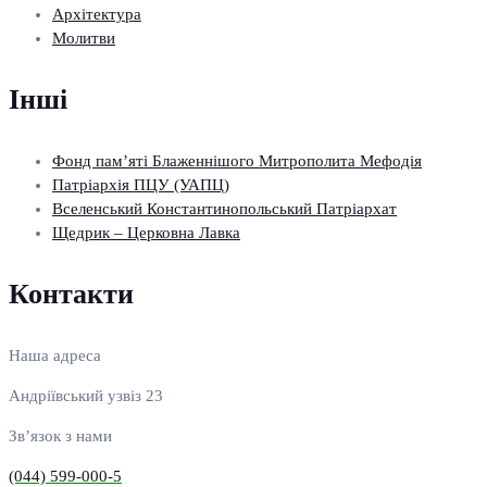
Архітектура
Молитви
Інші
Фонд пам’яті Блаженнішого Митрополита Мефодія
Патріархія ПЦУ (УАПЦ)
Вселенський Константинопольський Патріархат
Щедрик – Церковна Лавка
Контакти
Наша адреса
Андріївський узвіз 23
Зв’язок з нами
(044) 599-000-5