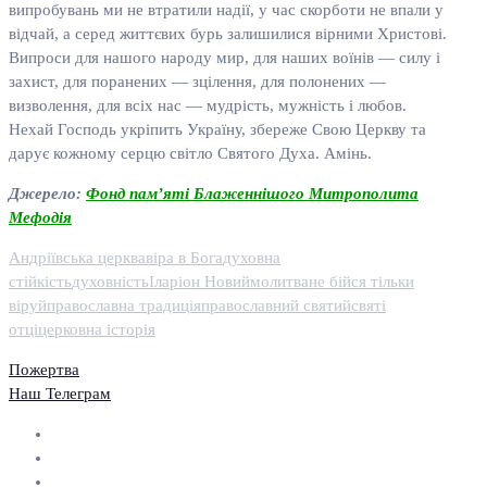
випробувань ми не втратили надії, у час скорботи не впали у
відчай, а серед життєвих бурь залишилися вірними Христові.
Випроси для нашого народу мир, для наших воїнів — силу і
захист, для поранених — зцілення, для полонених —
визволення, для всіх нас — мудрість, мужність і любов.
Нехай Господь укріпить Україну, збереже Свою Церкву та
дарує кожному серцю світло Святого Духа. Амінь.
Джерело:
Фонд пам’яті Блаженнішого Митрополита
Мефодія
Андріївська церква
віра в Бога
духовна
стійкість
духовність
Іларіон Новий
молитва
не бійся тільки
віруй
православна традиція
православний святий
святі
отці
церковна історія
Пожертва
Наш Телеграм