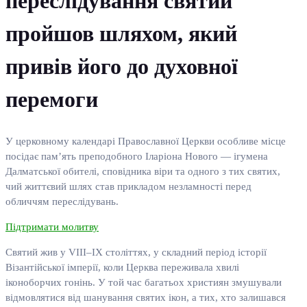
переслідування святий
пройшов шляхом, який
привів його до духовної
перемоги
У церковному календарі Православної Церкви особливе місце
посідає пам’ять преподобного Іларіона Нового — ігумена
Далматської обителі, сповідника віри та одного з тих святих,
чий життєвий шлях став прикладом незламності перед
обличчям переслідувань.
Підтримати молитву
Святий жив у VIII–IX століттях, у складний період історії
Візантійської імперії, коли Церква переживала хвилі
іконоборчих гонінь. У той час багатьох християн змушували
відмовлятися від шанування святих ікон, а тих, хто залишався