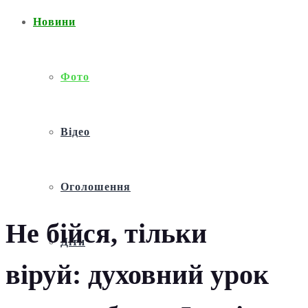
Новини
Фото
Відео
Оголошення
Не бійся, тільки
Діти
віруй: духовний урок