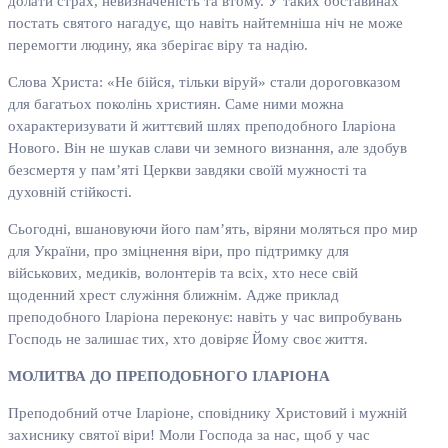
долати страх, невизначеність та втому. У таких обставинах
постать святого нагадує, що навіть найтемніша ніч не може
перемогти людину, яка зберігає віру та надію.
Слова Христа: «Не бійся, тільки віруй» стали дороговказом
для багатьох поколінь християн. Саме ними можна
охарактеризувати й життєвий шлях преподобного Іларіона
Нового. Він не шукав слави чи земного визнання, але здобув
безсмертя у пам’яті Церкви завдяки своїй мужності та
духовній стійкості.
Сьогодні, вшановуючи його пам’ять, віряни моляться про мир
для України, про зміцнення віри, про підтримку для
військових, медиків, волонтерів та всіх, хто несе свій
щоденний хрест служіння ближнім. Адже приклад
преподобного Іларіона переконує: навіть у час випробувань
Господь не залишає тих, хто довіряє Йому своє життя.
МОЛИТВА ДО ПРЕПОДОБНОГО ІЛАРІОНА
Преподобний отче Іларіоне, сповіднику Христовий і мужній
захиснику святої віри! Моли Господа за нас, щоб у час