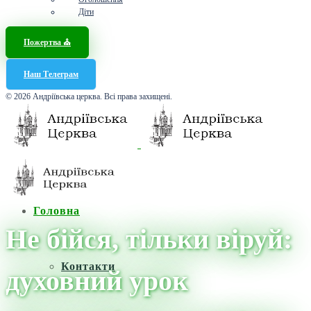
Діти
Пожертва ⛪️
Наш Телеграм
© 2026 Андріївська церква. Всі права захищені.
Головна
Не бійся, тільки віруй:
Контакти
духовний урок