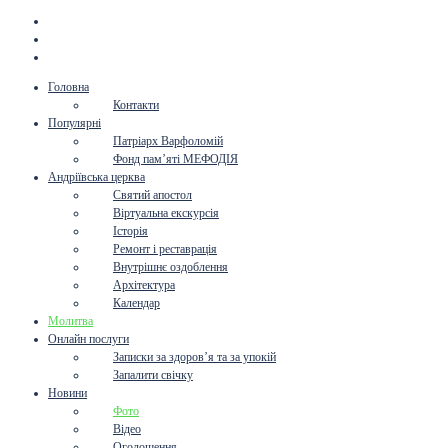
Головна
Контакти
Популярні
Патріарх Варфоломій
Фонд пам’яті МЕФОДІЯ
Андріївська церква
Святий апостол
Віртуальна екскурсія
Історія
Ремонт і реставрація
Внутрішнє оздоблення
Архітектура
Календар
Молитва
Онлайн послуги
Записки за здоров’я та за упокій
Запалити свічку
Новини
Фото
Відео
Оголошення