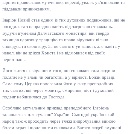
вірним православному вченню, переслідували, ув’язнювали та
піддавали приниженням.
Іларіон Новий став одним із тих духовних подвижників, які не
погодилися з неправдою навіть під загрозою страждань.
Будучи ігуменом Далматського монастиря, він твердо
захищав церковну традицію та право віруючих вільно
сповідувати свою віру. За це святого ув’язнили, але навіть у
неволі він не зрікся Христа і не відмовився від своїх
переконань.
Його життя є свідченням того, що справжня сила людини
полягає не у владі чи багатстві, а у вірності Божій правді.
Саме тому Церква прославила його у лику преподобних —
тих святих, які через молитву, смирення, піст і духовний
подвиг наблизилися до Господа.
Особливо актуальним приклад преподобного Іларіона
залишається для сучасної України. Сьогодні український
народ також проходить через тяжкі випробування війною,
болем втрат і щоденними викликами. Багато людей змушені