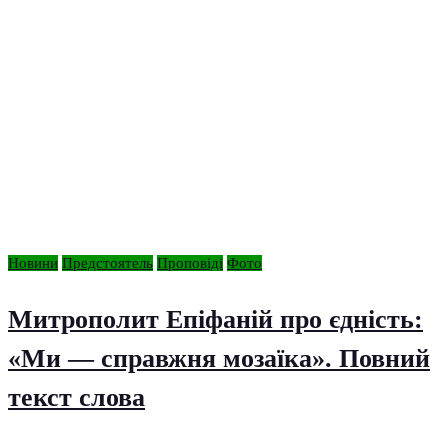
Новини
Предстоятель
Проповіді
Фото
Митрополит Епіфаній про єдність:
«Ми — справжня мозаїка». Повний
текст слова