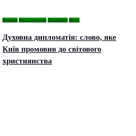
Новини
Предстоятель
Проповіді
Фото
Духовна дипломатія: слово, яке
Київ промовив до світового
християнства