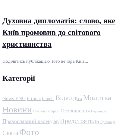
Духовна дипломатія: слово, яке
Київ промовив до світового
християнства
Поділитись публікацією Того вечора Київ...
Категорії
Молитва
Відео
News ENG
Історія
Історія
Діти
Новини
Оголошення
Новини з єпархій
Персоналі
Предстоятель
Православний календар
Проповіді
Фото
Свята