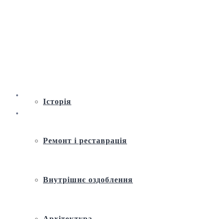
Віртуальна екскурсія по Андріївській
церкві
Історія
Ремонт і реставрація
Внутрішнє оздоблення
Архітектура