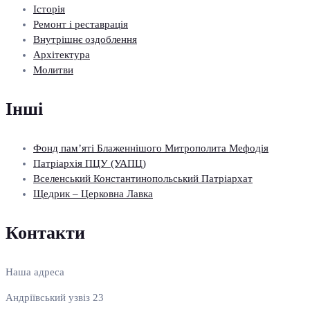
Історія
Ремонт і реставрація
Внутрішнє оздоблення
Архітектура
Молитви
Інші
Фонд пам’яті Блаженнішого Митрополита Мефодія
Патріархія ПЦУ (УАПЦ)
Вселенський Константинопольський Патріархат
Щедрик – Церковна Лавка
Контакти
Наша адреса
Андріївський узвіз 23