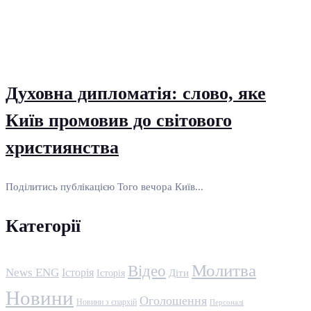
Духовна дипломатія: слово, яке
Київ промовив до світового
християнства
Поділитись публікацією Того вечора Київ...
Категорії
Молитва
Відео
News ENG
Історія
Історія
Діти
Новини
Оголошення
Новини з єпархій
Персоналі