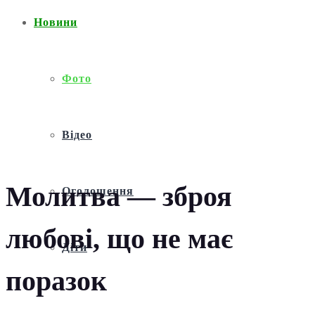
Новини
Фото
Відео
Молитва — зброя
Оголошення
любові, що не має
Діти
поразок