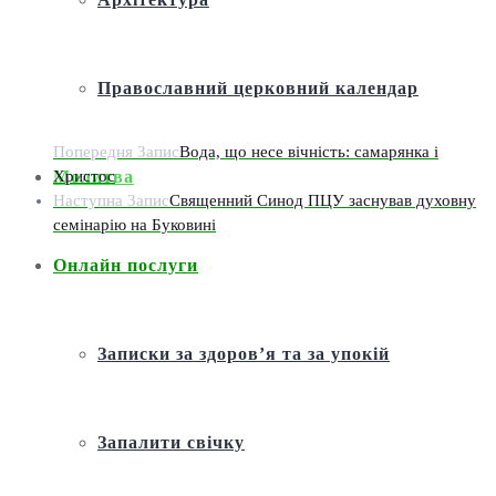
Православний церковний календар
Попередня Запис
Вода, що несе вічність: самарянка і
Христос
Молитва
Наступна Запис
Священний Синод ПЦУ заснував духовну
семінарію на Буковині
Онлайн послуги
Записки за здоров’я та за упокій
Запалити свічку