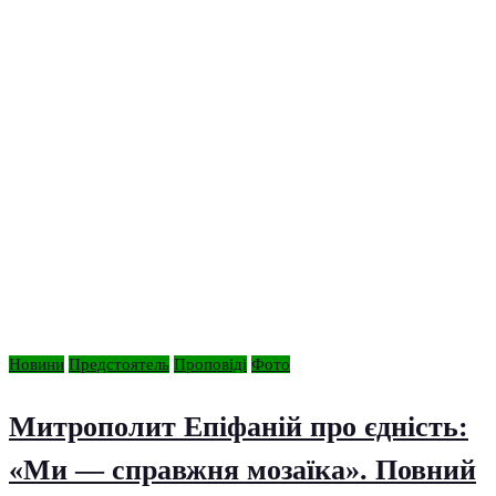
Новини
Предстоятель
Проповіді
Фото
Митрополит Епіфаній про єдність:
«Ми — справжня мозаїка». Повний