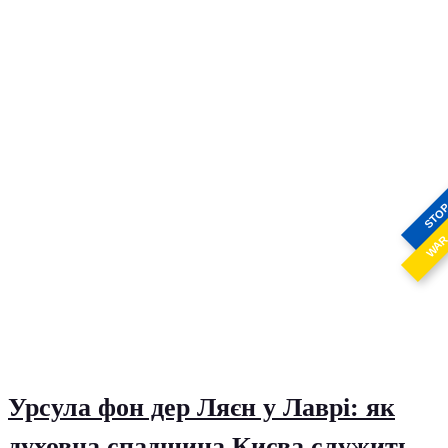
STO
WA
Урсула фон дер Ляєн у Лаврі: як
духовна спадщина Києва служить