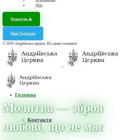
Діти
Пожертва ⛪️
Наш Телеграм
© 2026 Андріївська церква. Всі права захищені.
Головна
Молитва — зброя
Контакти
любові, що не має