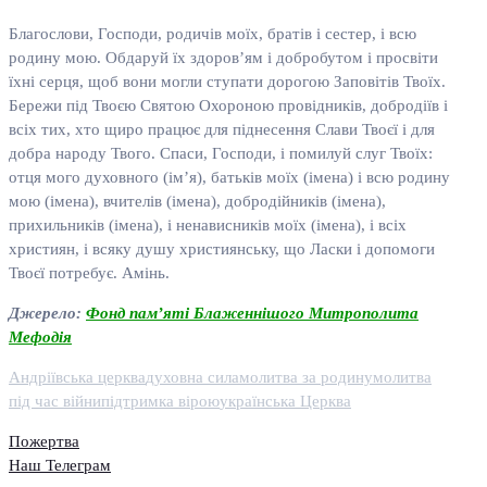
Благослови, Господи, родичів моїх, братів і сестер, і всю
родину мою. Обдаруй їх здоров’ям і добробутом і просвіти
їхні серця, щоб вони могли ступати дорогою Заповітів Твоїх.
Бережи під Твоєю Святою Охороною провідників, добродіїв і
всіх тих, хто щиро працює для піднесення Слави Твоєї і для
добра народу Твого. Спаси, Господи, і помилуй слуг Твоїх:
отця мого духовного (ім’я), батьків моїх (імена) і всю родину
мою (імена), вчителів (імена), добродійників (імена),
прихильників (імена), і ненависників моїх (імена), і всіх
християн, і всяку душу християнську, що Ласки і допомоги
Твоєї потребує. Амінь.
Джерело:
Фонд пам’яті Блаженнішого Митрополита
Мефодія
Андріївська церква
духовна сила
молитва за родину
молитва
під час війни
підтримка вірою
українська Церква
Пожертва
Наш Телеграм