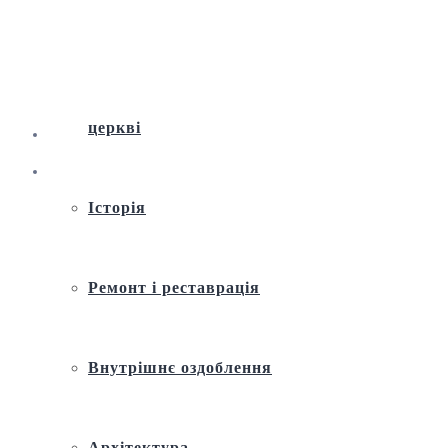
Віртуальна екскурсія по Андріївській
церкві
Історія
Ремонт і реставрація
Внутрішнє оздоблення
Архітектура