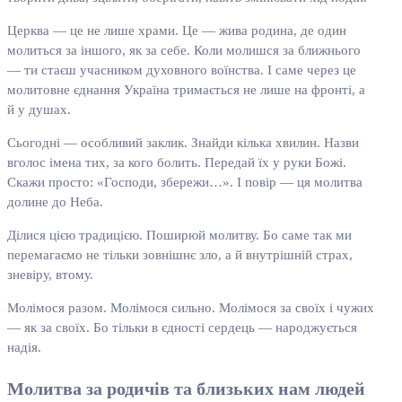
Церква — це не лише храми. Це — жива родина, де один
молиться за іншого, як за себе. Коли молишся за ближнього
— ти стаєш учасником духовного воїнства. І саме через це
молитовне єднання Україна тримається не лише на фронті, а
й у душах.
Сьогодні — особливий заклик. Знайди кілька хвилин. Назви
вголос імена тих, за кого болить. Передай їх у руки Божі.
Скажи просто: «Господи, збережи…». І повір — ця молитва
долине до Неба.
Ділися цією традицією. Поширюй молитву. Бо саме так ми
перемагаємо не тільки зовнішнє зло, а й внутрішній страх,
зневіру, втому.
Молімося разом. Молімося сильно. Молімося за своїх і чужих
— як за своїх. Бо тільки в єдності сердець — народжується
надія.
Молитва за родичів та близьких нам людей