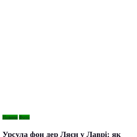
Новини
Фото
Урсула фон дер Ляєн у Лаврі: як