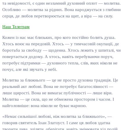
та невідомості, є один незламний духовний оплот — молитва.
Особливо — молитва за рідних. Вона народжується з глибини
серця, де любов перетворюється на щит, а віра — на силу.
Наш Телеграм
Кожен із нас має близьких, про кого постійно болить душа.
Хтось воює на передовій. Хтось — у тимчасовій окупації, де
боротьба за свободу — щоденна. Хтось лежить у шпиталі, чи
повертається додому. А хтось, навіть перебуваючи поруч,
потребує підтримки — духовного тепла, слів, яких ніколи не
почує, але які звучать у небі.
Молитва за ближнього — це не просто духовна традиція. Це
реальний акт любові. Вона не потребує багатослівності —
лише щирості. Вона не вимагає публічності — лише віри.
Молитва — це сила, що не обмежена простором і часом. І
найголовніше: вона ніколи не буває марною.
«Немає сильнішої любові, ніж молитва за ближнього», —
говорив святитель Іоан Златоуст. І саме ця любов здатна
творити дива, зціляти, оберігати, навіть змінювати хід подій.