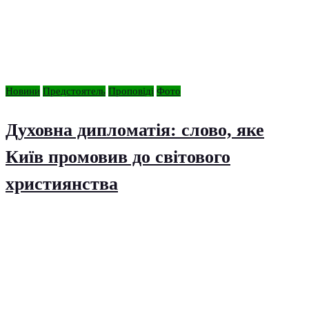
Новини
Предстоятель
Проповіді
Фото
Духовна дипломатія: слово, яке
Київ промовив до світового
християнства