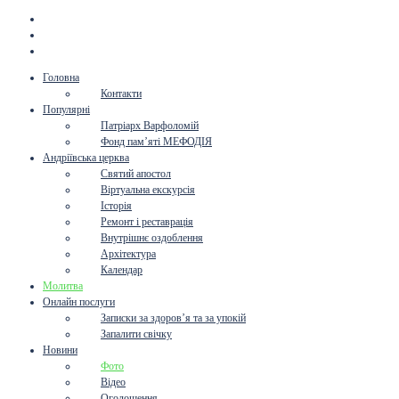
Головна
Контакти
Популярні
Патріарх Варфоломій
Фонд пам’яті МЕФОДІЯ
Андріївська церква
Святий апостол
Віртуальна екскурсія
Історія
Ремонт і реставрація
Внутрішнє оздоблення
Архітектура
Календар
Молитва
Онлайн послуги
Записки за здоров’я та за упокій
Запалити свічку
Новини
Фото
Відео
Оголошення