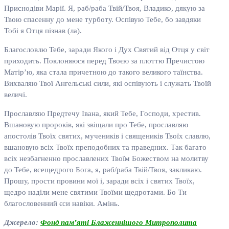
Приснодіви Марії. Я, раб/раба Твій/Твоя, Владико, дякую за
Твою спасенну до мене турботу. Оспівую Тебе, бо завдяки
Тобі я Отця пізнав (ла).
Благословлю Тебе, заради Якого і Дух Святий від Отця у світ
приходить. Поклоняюся перед Твоєю за плоттю Пречистою
Матір’ю, яка стала причетною до такого великого таїнства.
Вихваляю Твої Ангельські сили, які оспівують і служать Твоїй
величі.
Прославляю Предтечу Івана, який Тебе, Господи, хрестив.
Вшановую пророків, які звіщали про Тебе, прославляю
апостолів Твоїх святих, мучеників і священиків Твоїх славлю,
вшановую всіх Твоїх преподобних та праведних. Так багато
всіх незбагненно прославлених Твоїм Божеством на молитву
до Тебе, всещедрого Бога, я, раб/раба Твій/Твоя, закликаю.
Прошу, прости провини мої і, заради всіх і святих Твоїх,
щедро наділи мене святими Твоїми щедротами. Бо Ти
благословенний єси навіки. Амінь.
Джерело:
Фонд пам’яті Блаженнішого Митрополита