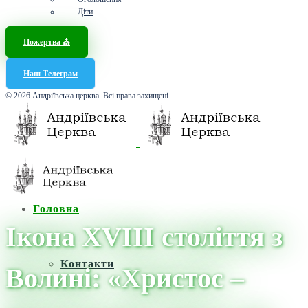
Діти
Пожертва ⛪️
Наш Телеграм
© 2026 Андріївська церква. Всі права захищені.
Головна
Ікона XVIII століття з
Контакти
Волині: «Христос –