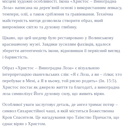
місцеві художні особливості. Ікона «Христос – Виноградна
Лоза» написана на дерев’яній основі з використанням левкасу,
темпери, олії, а також сріблення та гравіювання. Технічна
майстерність митця дозволила створити образ, який
випромінює світло та духовну глибину.
Цікаво, що цей шедевр було реставровано у Волинському
краєзнавчому музеї. Завдяки зусиллям фахівців, вдалося
зберегти автентичність ікони, відновивши її первісний вигляд
і барвистість.
Образ «Христос – Виноградна Лоза» є візуальною
інтерпретацією євангельських слів: «Я є Лоза, а ви – гілки; хто
перебуває в Мені, а Я в ньому, той рясно родить» (Ін. 15:5).
Христос постає як джерело життя та благодаті, а виноградна
лоза символізує Його духовну силу, що живить вірян.
Особливої уваги заслуговує деталь, де ангел тримає потир –
символ Євхаристійної чаші, в якій міститься Божественна
Кров Спасителя. Це нагадування про Таїнство Причастя, що
єднає вірян з Христом.