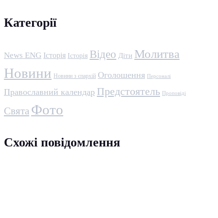
Категорії
Молитва
Відео
News ENG
Історія
Історія
Діти
Новини
Оголошення
Новини з єпархій
Персоналі
Предстоятель
Православний календар
Проповіді
Фото
Свята
Схожі повідомлення