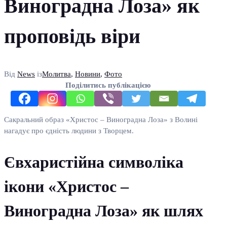
Виноградна Лоза» як
проповідь віри
Від
News
із
Молитва
,
Новини
,
Фото
Поділитись публікацією
Сакральний образ «Христос – Виноградна Лоза» з Волині
нагадує про єдність людини з Творцем.
Євхаристійна символіка
ікони «Христос –
Виноградна Лоза» як шлях