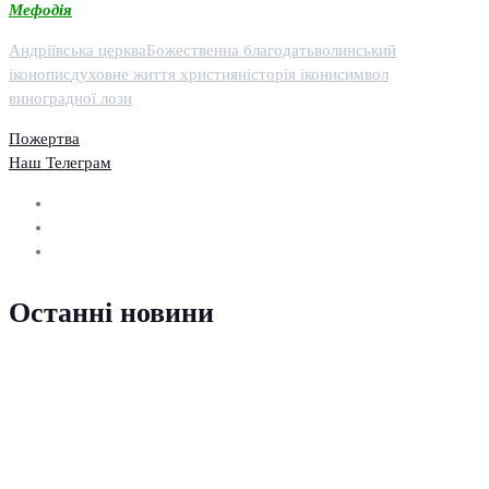
Мефодія
Андріївська церква
Божественна благодать
волинський
іконопис
духовне життя християн
історія ікони
символ
виноградної лози
Пожертва
Наш Телеграм
Останні новини