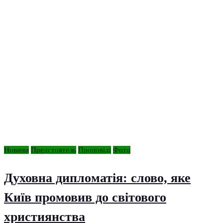
Новини
Предстоятель
Проповіді
Фото
Духовна дипломатія: слово, яке
Київ промовив до світового
християнства