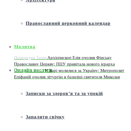
Православний церковний календар
Молитва
Попередня Запис
Архієпископ Елія очолив Фінську
Православну Церкву: ПЦУ привітала нового ієрарха
Онлайн послуги
Наступна Запис
У Барі молилися за Україну: Митрополит
Епіфаній очолив літургію в базиліці святителя Миколая
Записки за здоров’я та за упокій
Запалити свічку