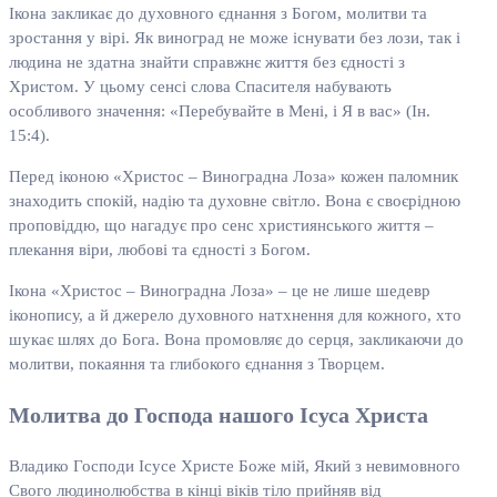
Ікона закликає до духовного єднання з Богом, молитви та
зростання у вірі. Як виноград не може існувати без лози, так і
людина не здатна знайти справжнє життя без єдності з
Христом. У цьому сенсі слова Спасителя набувають
особливого значення: «Перебувайте в Мені, і Я в вас» (Ін.
15:4).
Перед іконою «Христос – Виноградна Лоза» кожен паломник
знаходить спокій, надію та духовне світло. Вона є своєрідною
проповіддю, що нагадує про сенс християнського життя –
плекання віри, любові та єдності з Богом.
Ікона «Христос – Виноградна Лоза» – це не лише шедевр
іконопису, а й джерело духовного натхнення для кожного, хто
шукає шлях до Бога. Вона промовляє до серця, закликаючи до
молитви, покаяння та глибокого єднання з Творцем.
Молитва до Господа нашого Ісуса Христа
Владико Господи Ісусе Христе Боже мій, Який з невимовного
Свого людинолюбства в кінці віків тіло прийняв від