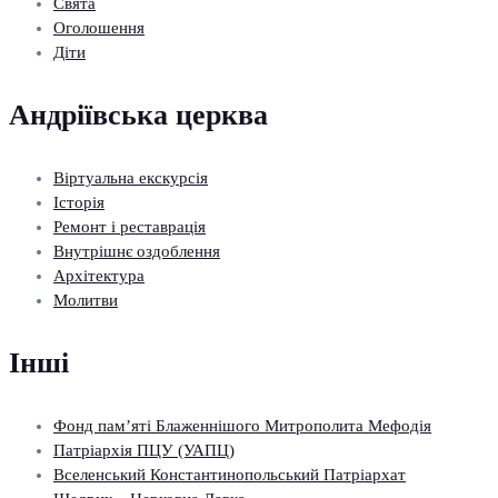
Свята
Оголошення
Діти
Андріївська церква
Віртуальна екскурсія
Історія
Ремонт і реставрація
Внутрішнє оздоблення
Архітектура
Молитви
Інші
Фонд пам’яті Блаженнішого Митрополита Мефодія
Патріархія ПЦУ (УАПЦ)
Вселенський Константинопольський Патріархат