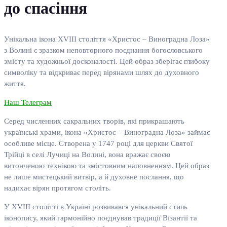
до спасіння
Унікальна ікона XVIII століття «Христос – Виноградна Лоза»
з Волині є зразком неповторного поєднання богословського
змісту та художньої досконалості. Цей образ зберігає глибоку
символіку та відкриває перед вірянами шлях до духовного
життя.
Наш Телеграм
Серед численних сакральних творів, які прикрашають
українські храми, ікона «Христос – Виноградна Лоза» займає
особливе місце. Створена у 1747 році для церкви Святої
Трійці в селі Лучиці на Волині, вона вражає своєю
витонченою технікою та змістовним наповненням. Цей образ
не лише мистецький витвір, а й духовне послання, що
надихає вірян протягом століть.
У XVIII столітті в Україні розвивався унікальний стиль
іконопису, який гармонійно поєднував традиції Візантії та