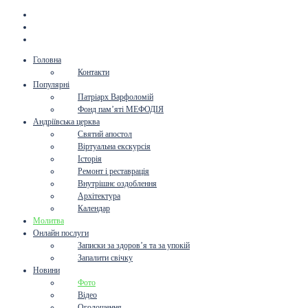
Головна
Контакти
Популярні
Патріарх Варфоломій
Фонд пам’яті МЕФОДІЯ
Андріївська церква
Святий апостол
Віртуальна екскурсія
Історія
Ремонт і реставрація
Внутрішнє оздоблення
Архітектура
Календар
Молитва
Онлайн послуги
Записки за здоров’я та за упокій
Запалити свічку
Новини
Фото
Відео
Оголошення