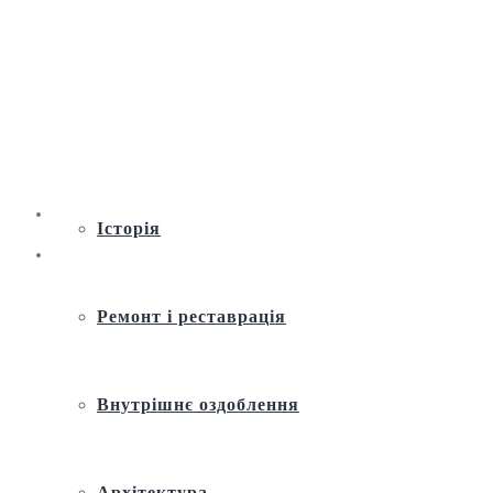
Віртуальна екскурсія по Андріївській
церкві
Історія
Ремонт і реставрація
Внутрішнє оздоблення
Архітектура