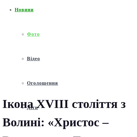
Новини
Фото
Відео
Оголошення
Ікона XVIII століття з
Діти
Волині: «Христос –