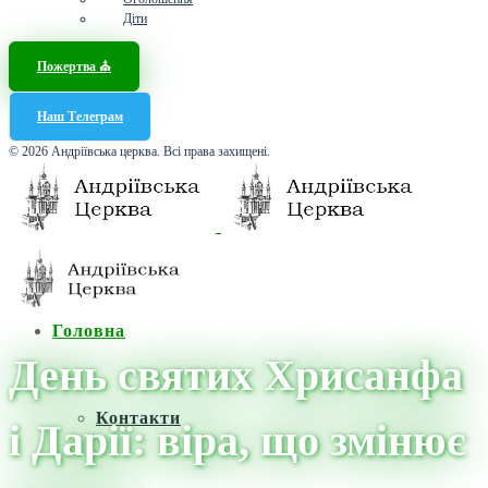
Діти
Пожертва ⛪️
Наш Телеграм
© 2026 Андріївська церква. Всі права захищені.
Головна
День святих Хрисанфа
Контакти
і Дарії: віра, що змінює