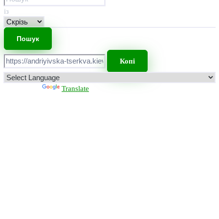
із
Копі
Powered by
Translate