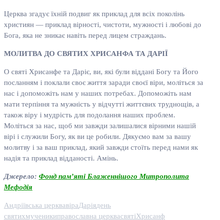
Церква згадує їхній подвиг як приклад для всіх поколінь
християн — приклад вірності, чистоти, мужності і любові до
Бога, яка не зникає навіть перед лицем страждань.
МОЛИТВА ДО СВЯТИХ ХРИСАНФА ТА ДАРІЇ
О святі Хрисанфе та Даріє, ви, які були віддані Богу та Його
посланням і поклали своє життя заради своєї віри, моліться за
нас і допоможіть нам у наших потребах. Допоможіть нам
мати терпіння та мужність у відчутті життєвих труднощів, а
також віру і мудрість для подолання наших проблем.
Моліться за нас, щоб ми завжди залишалися вірними нашій
вірі і служили Богу, як ви це робили. Дякуємо вам за вашу
молитву і за ваш приклад, який завжди стоїть перед нами як
надія та приклад відданості. Амінь.
Джерело:
Фонд пам’яті Блаженнішого Митрополита
Мефодія
Андріївська церква
віра
Дарія
день
святих
мученики
православна церква
святі
Хрисанф