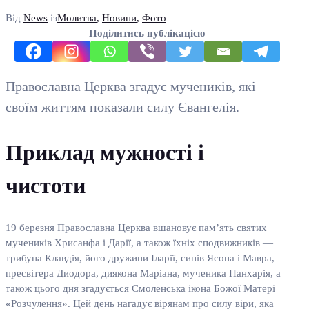
Від
News
із
Молитва
,
Новини
,
Фото
Поділитись публікацією
Православна Церква згадує мучеників, які
своїм життям показали силу Євангелія.
Приклад мужності і
чистоти
19 березня Православна Церква вшановує пам’ять святих
мучеників Хрисанфа і Дарії, а також їхніх сподвижників —
трибуна Клавдія, його дружини Іларії, синів Ясона і Мавра,
пресвітера Диодора, диякона Маріана, мученика Панхарія, а
також цього дня згадується Смоленська ікона Божої Матері
«Розчулення». Цей день нагадує вірянам про силу віри, яка