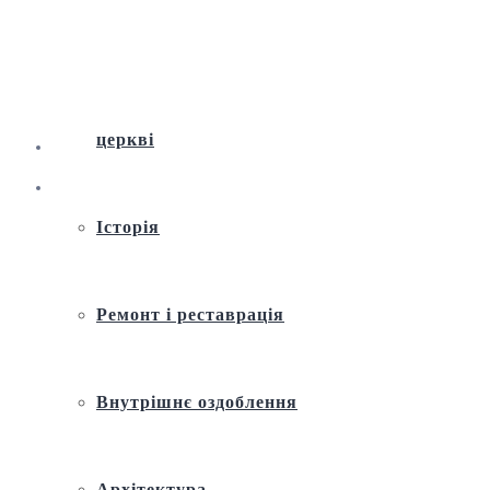
Віртуальна екскурсія по Андріївській
церкві
Історія
Ремонт і реставрація
Внутрішнє оздоблення
Архітектура