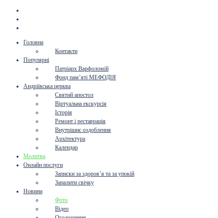
Головна
Контакти
Популярні
Патріарх Варфоломій
Фонд пам’яті МЕФОДІЯ
Андріївська церква
Святий апостол
Віртуальна екскурсія
Історія
Ремонт і реставрація
Внутрішнє оздоблення
Архітектура
Календар
Молитва
Онлайн послуги
Записки за здоров’я та за упокій
Запалити свічку
Новини
Фото
Відео
Оголошення