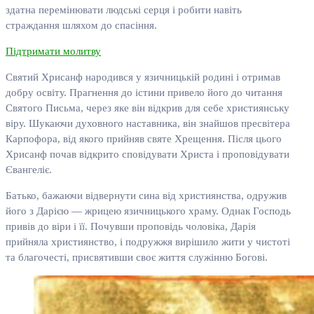
здатна перемінювати людські серця і робити навіть
страждання шляхом до спасіння.
Підтримати молитву
Святий Хрисанф народився у язичницькій родині і отримав
добру освіту. Прагнення до істини привело його до читання
Святого Письма, через яке він відкрив для себе християнську
віру. Шукаючи духовного наставника, він знайшов пресвітера
Карпофора, від якого прийняв святе Хрещення. Після цього
Хрисанф почав відкрито сповідувати Христа і проповідувати
Євангеліє.
Батько, бажаючи відвернути сина від християнства, одружив
його з Дарією — жрицею язичницького храму. Однак Господь
привів до віри і її. Почувши проповідь чоловіка, Дарія
прийняла християнство, і подружжя вирішило жити у чистоті
та благочесті, присвятивши своє життя служінню Богові.