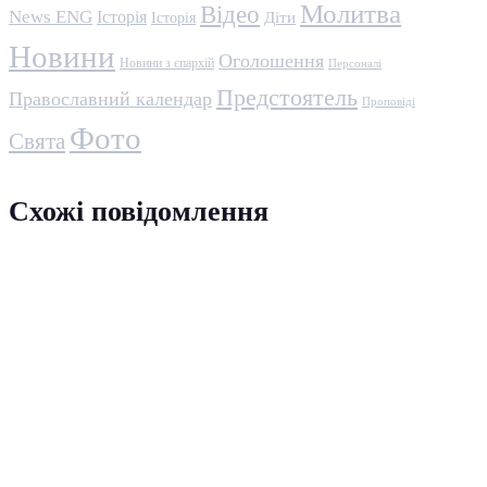
Молитва
Відео
News ENG
Історія
Історія
Діти
Новини
Оголошення
Новини з єпархій
Персоналі
Предстоятель
Православний календар
Проповіді
Фото
Свята
Схожі повідомлення