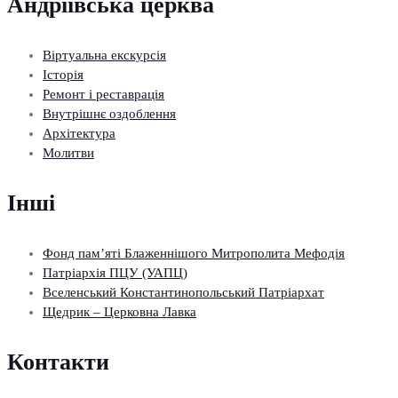
Андріївська церква
Віртуальна екскурсія
Історія
Ремонт і реставрація
Внутрішнє оздоблення
Архітектура
Молитви
Інші
Фонд пам’яті Блаженнішого Митрополита Мефодія
Патріархія ПЦУ (УАПЦ)
Вселенський Константинопольський Патріархат
Щедрик – Церковна Лавка
Контакти