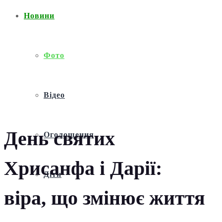
Новини
Фото
Відео
День святих
Оголошення
Хрисанфа і Дарії:
Діти
віра, що змінює життя