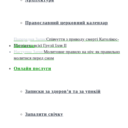
Православний церковний календар
Попередня Запис
Співчуття з приводу смерті Католікос-
Патріарха всієї Грузії Ілля II
Молитва
Наступна Запис
Молитовне правило на ніч: як правильно
молитися перед сном
Онлайн послуги
Записки за здоров’я та за упокій
Запалити свічку