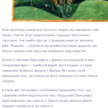
Їхня проповідь навертала багатьох людей, що викликало гнів
влади. Святих було заарештовано і піддано жорстоким
тортурам. Але навіть під час страждань вони не зреклися
віри. Навпаки — мужність мучеників настільки вражала, що
багато свідків їхніх мук самі приймали християнство.
Разом зі святими Хрисанфом і Дарією постраждали й інші
сповідники віри — трибун Клавдій, його родина, а також
священнослужителі Диодор і Маріан. Всі вони стали
прикладом того, що любов до Бога сильніша за страх перед
смертю.
Історія цих мучеників є особливим свідченням того, що
справжня любов будується на вірі. Подружжя Хрисанфа і
Дарії показало, що єдність у Христі може змінити життя
людини і привести її до святості.