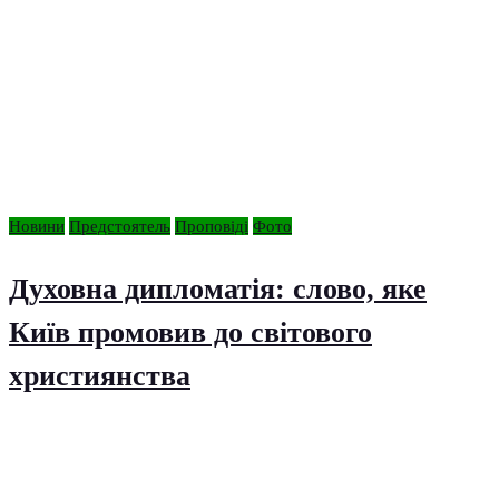
Новини
Предстоятель
Проповіді
Фото
Духовна дипломатія: слово, яке
Київ промовив до світового
християнства