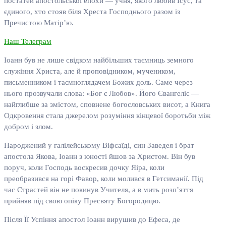
постатей апостольської епохи — учня, якого любив Ісус, та
єдиного, хто стояв біля Хреста Господнього разом із
Пречистою Матір’ю.
Наш Телеграм
Іоанн був не лише свідком найбільших таємниць земного
служіння Христа, але й проповідником, мучеником,
письменником і таємноглядачем Божих доль. Саме через
нього прозвучали слова: «Бог є Любов». Його Євангеліє —
найглибше за змістом, сповнене богословських висот, а Книга
Одкровення стала джерелом розуміння кінцевої боротьби між
добром і злом.
Народжений у галілейському Віфсаїді, син Заведея і брат
апостола Якова, Іоанн з юності йшов за Христом. Він був
поруч, коли Господь воскресив дочку Яіра, коли
преобразився на горі Фавор, коли молився в Гетсиманії. Під
час Страстей він не покинув Учителя, а в мить розп’яття
прийняв під свою опіку Пресвяту Богородицю.
Після Її Успіння апостол Іоанн вирушив до Ефеса, де