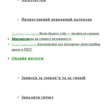
Православний церковний календар
Попередня Запис
Коли бракує слів — моляться серцем:
Іверська ікона як символ незламності
Молитва
Наступна Запис
Архієпископ під підозрою: репутаційна
криза в ПЦУ
Онлайн послуги
Записки за здоров’я та за упокій
Запалити свічку