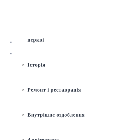
Віртуальна екскурсія по Андріївській
церкві
Історія
Ремонт і реставрація
Внутрішнє оздоблення
Архітектура