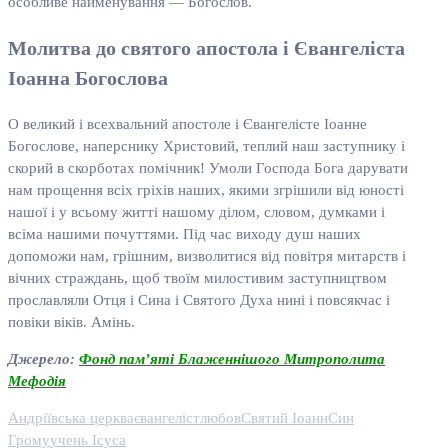
особливе найменування — Богослов.
Молитва до святого апостола і Євангеліста
Іоанна Богослова
О великий і всехвальний апостоле і Євангелісте Іоанне
Богослове, наперснику Христовий, теплий наш заступнику і
скорий в скорботах помічник! Умоли Господа Бога дарувати
нам прощення всіх гріхів наших, якими згрішили від юності
нашої і у всьому житті нашому ділом, словом, думками і
всіма нашими почуттями. Під час виходу душ наших
допоможи нам, грішним, визволитися від повітря митарств і
вічних страждань, щоб твоїм милостивим заступництвом
прославляли Отця і Сина і Святого Духа нині і повсякчас і
повіки віків. Амінь.
Джерело:
Фонд пам’яті Блаженнішого Митрополита
Мефодія
Андріївська церква
євангеліст
любов
Святий Іоанн
Син
Грому
учень Ісуса