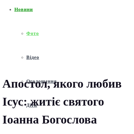
Новини
Фото
Відео
Апостол, якого любив
Оголошення
Ісус: житіє святого
Діти
Іоанна Богослова