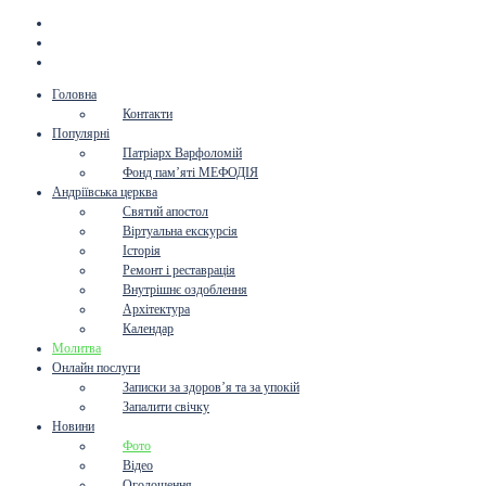
Головна
Контакти
Популярні
Патріарх Варфоломій
Фонд пам’яті МЕФОДІЯ
Андріївська церква
Святий апостол
Віртуальна екскурсія
Історія
Ремонт і реставрація
Внутрішнє оздоблення
Архітектура
Календар
Молитва
Онлайн послуги
Записки за здоров’я та за упокій
Запалити свічку
Новини
Фото
Відео
Оголошення