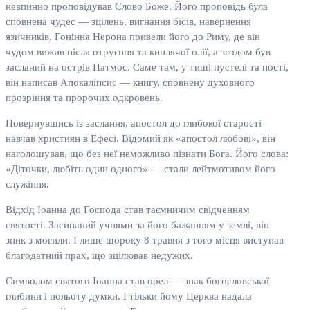
невпинно проповідував Слово Боже. Його проповідь була
сповнена чудес — зцілень, вигнання бісів, навернення
язичників. Гоніння Нерона привели його до Риму, де він
чудом вижив після отруєння та киплячої олії, а згодом був
засланий на острів Патмос. Саме там, у тиші пустелі та пості,
він написав Апокаліпсис — книгу, сповнену духовного
прозріння та пророчих одкровень.
Повернувшись із заслання, апостол до глибокої старості
навчав християн в Ефесі. Відомий як «апостол любові», він
наголошував, що без неї неможливо пізнати Бога. Його слова:
«Діточки, любіть один одного» — стали лейтмотивом його
служіння.
Відхід Іоанна до Господа став таємничим свідченням
святості. Засипаний учнями за його бажанням у землі, він
зник з могили. І лише щороку 8 травня з того місця виступав
благодатний прах, що зцілював недужих.
Символом святого Іоанна став орел — знак богословської
глибини і польоту думки. І тільки йому Церква надала