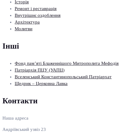
Історія
Ремонт і реставрація
Внутрішнє оздоблення
Архітектура
Молитви
Інші
Фонд пам’яті Блаженнішого Митрополита Мефодія
Патріархія ПЦУ (УАПЦ)
Вселенський Константинопольський Патріархат
Щедрик – Церковна Лавка
Контакти
Наша адреса
Андріївський узвіз 23