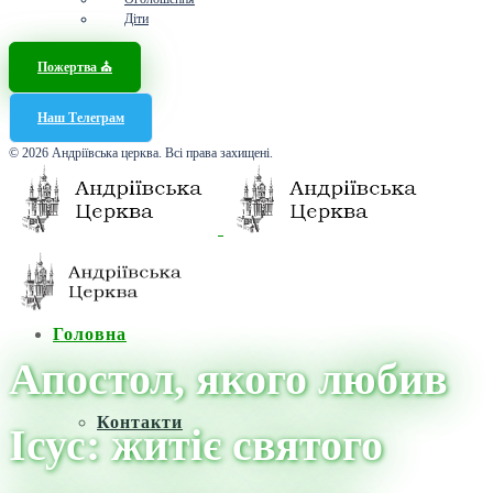
Діти
Пожертва ⛪️
Наш Телеграм
© 2026 Андріївська церква. Всі права захищені.
Головна
Апостол, якого любив
Контакти
Ісус: житіє святого