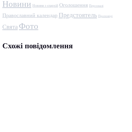
Новини
Оголошення
Новини з єпархій
Персоналі
Предстоятель
Православний календар
Проповіді
Фото
Свята
Схожі повідомлення