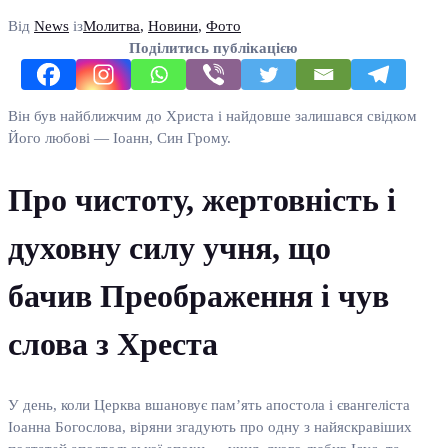
Від
News
із
Молитва
,
Новини
,
Фото
Поділитись публікацією
Він був найближчим до Христа і найдовше залишався свідком
Його любові — Іоанн, Син Грому.
Про чистоту, жертовність і
духовну силу учня, що
бачив Преображення і чув
слова з Хреста
У день, коли Церква вшановує пам’ять апостола і євангеліста
Іоанна Богослова, віряни згадують про одну з найяскравіших