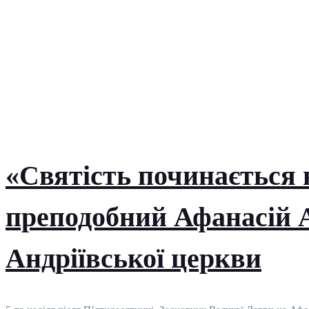
«Святість починається н
преподобний Афанасій 
Андріївської церкви