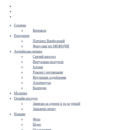
Головна
Контакти
Популярні
Патріарх Варфоломій
Фонд пам’яті МЕФОДІЯ
Андріївська церква
Святий апостол
Віртуальна екскурсія
Історія
Ремонт і реставрація
Внутрішнє оздоблення
Архітектура
Календар
Молитва
Онлайн послуги
Записки за здоров’я та за упокій
Запалити свічку
Новини
Фото
Відео
Оголошення