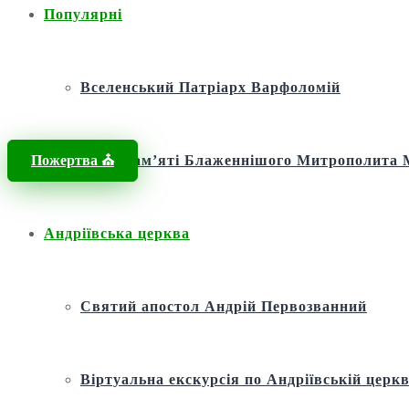
Популярні
Вселенський Патріарх Варфоломій
Пожертва ⛪️
Фонд пам’яті Блаженнішого Митрополит
Андріївська церква
Святий апостол Андрій Первозванний
Віртуальна екскурсія по Андріївській церкв