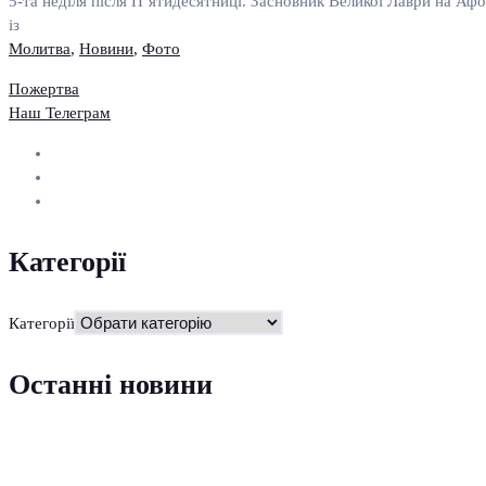
5-та неділя після П’ятидесятниці. Засновник Великої Лаври на Афо
із
Молитва
,
Новини
,
Фото
Пожертва
Наш Телеграм
Категорії
Категорії
Останні новини