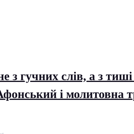
е з гучних слів, а з тиші
Афонський і молитовна т