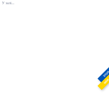
У залі...
STO
WA