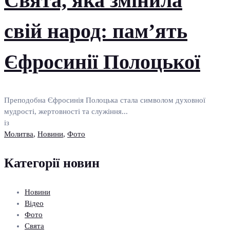
Свята, яка змінила
свій народ: пам’ять
Єфросинії Полоцької
Преподобна Єфросинія Полоцька стала символом духовної
мудрості, жертовності та служіння...
із
Молитва
,
Новини
,
Фото
Категорії новин
Новини
Відео
Фото
Свята