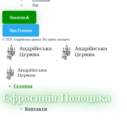
Діти
Пожертва ⛪️
Наш Телеграм
© 2026 Андріївська церква. Всі права захищені.
Головна
Єфросинія Полоцька
Контакти
Головна
/
Новини
/
Єфросинія Полоцька