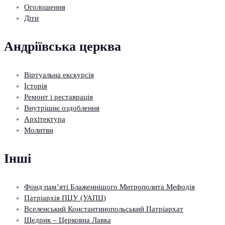
Оголошення
Діти
Андріївська церква
Віртуальна екскурсія
Історія
Ремонт і реставрація
Внутрішнє оздоблення
Архітектура
Молитви
Інші
Фонд пам’яті Блаженнішого Митрополита Мефодія
Патріархія ПЦУ (УАПЦ)
Вселенський Константинопольський Патріархат
Щедрик – Церковна Лавка