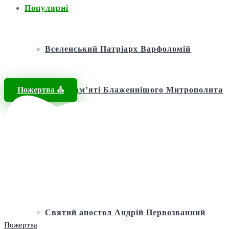
Популярні
Вселенський Патріарх Варфоломій
Пожертва ⛪️
Фонд пам’яті Блаженнішого Митрополита
МЕФОДІЯ
Андріївська церква
Святий апостол Андрій Первозванний
Пожертва