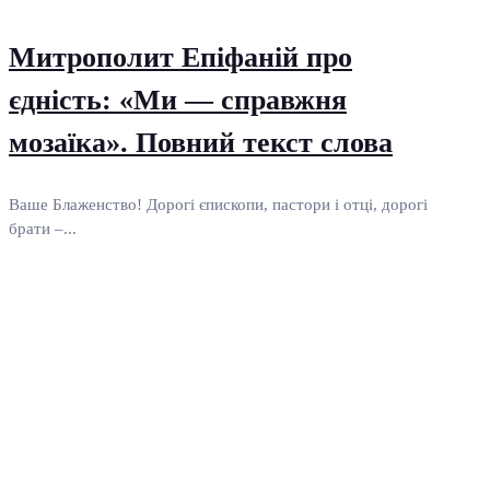
Митрополит Епіфаній про
єдність: «Ми — справжня
мозаїка». Повний текст слова
Ваше Блаженство! Дорогі єпископи, пастори і отці, дорогі
брати –...