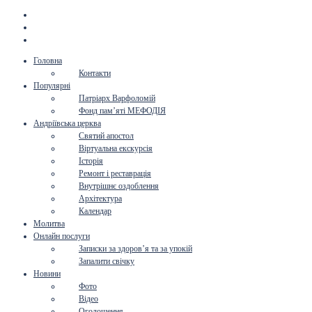
Головна
Контакти
Популярні
Патріарх Варфоломій
Фонд пам’яті МЕФОДІЯ
Андріївська церква
Святий апостол
Віртуальна екскурсія
Історія
Ремонт і реставрація
Внутрішнє оздоблення
Архітектура
Календар
Молитва
Онлайн послуги
Записки за здоров’я та за упокій
Запалити свічку
Новини
Фото
Відео
Оголошення