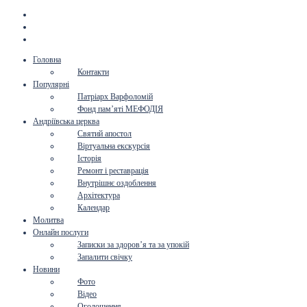
Головна
Контакти
Популярні
Патріарх Варфоломій
Фонд пам’яті МЕФОДІЯ
Андріївська церква
Святий апостол
Віртуальна екскурсія
Історія
Ремонт і реставрація
Внутрішнє оздоблення
Архітектура
Календар
Молитва
Онлайн послуги
Записки за здоров’я та за упокій
Запалити свічку
Новини
Фото
Відео
Оголошення