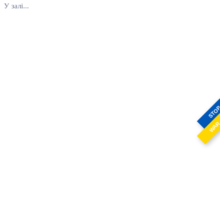
У залі...
STO
WA