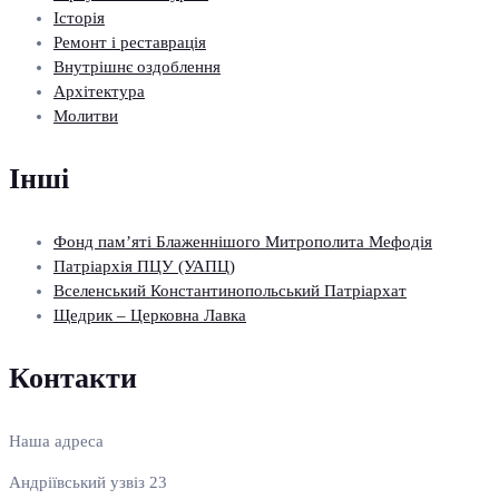
Історія
Ремонт і реставрація
Внутрішнє оздоблення
Архітектура
Молитви
Інші
Фонд пам’яті Блаженнішого Митрополита Мефодія
Патріархія ПЦУ (УАПЦ)
Вселенський Константинопольський Патріархат
Щедрик – Церковна Лавка
Контакти
Наша адреса
Андріївський узвіз 23