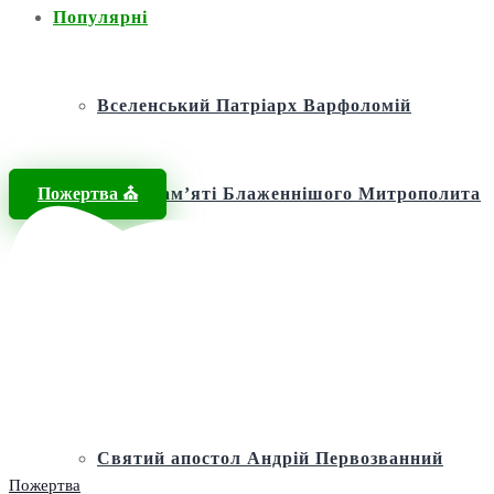
Популярні
Вселенський Патріарх Варфоломій
Пожертва ⛪️
Фонд пам’яті Блаженнішого Митрополита
МЕФОДІЯ
Андріївська церква
Святий апостол Андрій Первозванний
Пожертва