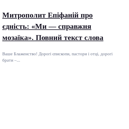
Митрополит Епіфаній про
єдність: «Ми — справжня
мозаїка». Повний текст слова
Ваше Блаженство! Дорогі єпископи, пастори і отці, дорогі
брати –...