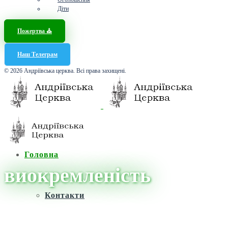
Діти
Пожертва ⛪️
Наш Телеграм
© 2026 Андріївська церква. Всі права захищені.
Головна
виокремленість
Контакти
Головна
/
Новини
/
виокремленість