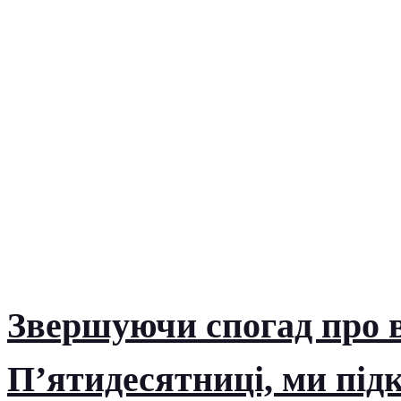
Звершуючи спогад про в
П’ятидесятниці, ми підк