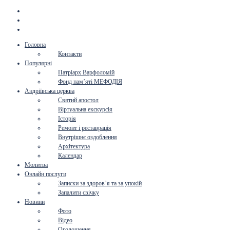
Головна
Контакти
Популярні
Патріарх Варфоломій
Фонд пам’яті МЕФОДІЯ
Андріївська церква
Святий апостол
Віртуальна екскурсія
Історія
Ремонт і реставрація
Внутрішнє оздоблення
Архітектура
Календар
Молитва
Онлайн послуги
Записки за здоров’я та за упокій
Запалити свічку
Новини
Фото
Відео
Оголошення