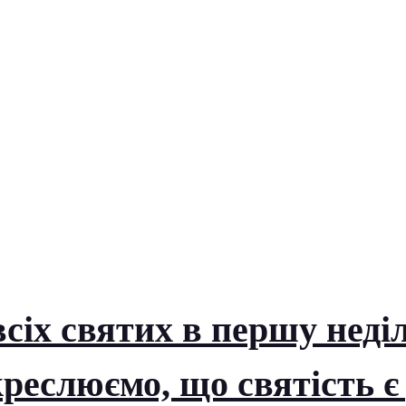
сіх святих в першу неді
реслюємо, що святість є 