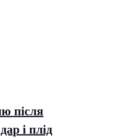
лю після
дар і плід