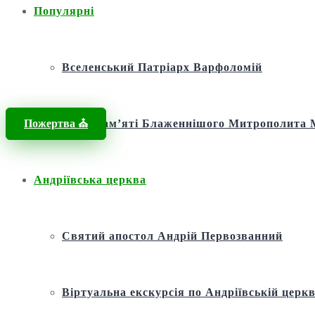
Популярні
Вселенський Патріарх Варфоломій
Пожертва ⛪️
Фонд пам’яті Блаженнішого Митрополит
Андріївська церква
Святий апостол Андрій Первозванний
Віртуальна екскурсія по Андріївській церкв