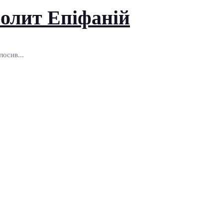
полит Епіфаній
лосив...