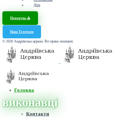
Діти
Пожертва ⛪️
Наш Телеграм
© 2026 Андріївська церква. Всі права захищені.
Головна
виконавці
Контакти
Головна
/
Новини
/
виконавці