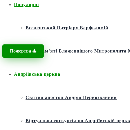
Популярні
Вселенський Патріарх Варфоломій
Пожертва ⛪️
Фонд пам’яті Блаженнішого Митрополит
Андріївська церква
Святий апостол Андрій Первозванний
Віртуальна екскурсія по Андріївській церкв