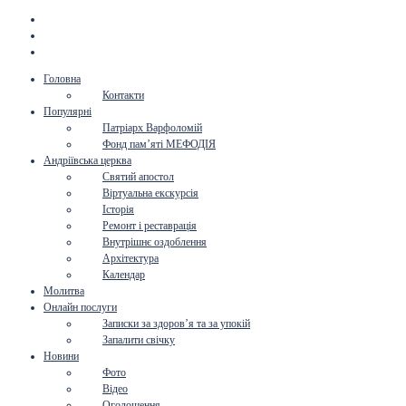
Головна
Контакти
Популярні
Патріарх Варфоломій
Фонд пам’яті МЕФОДІЯ
Андріївська церква
Святий апостол
Віртуальна екскурсія
Історія
Ремонт і реставрація
Внутрішнє оздоблення
Архітектура
Календар
Молитва
Онлайн послуги
Записки за здоров’я та за упокій
Запалити свічку
Новини
Фото
Відео
Оголошення