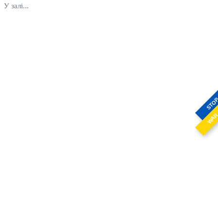
У залі...
STO
WA