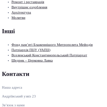
Ремонт і реставрація
Внутрішнє оздоблення
Архітектура
Молитви
Інші
Фонд пам’яті Блаженнішого Митрополита Мефодія
Патріархія ПЦУ (УАПЦ)
Вселенський Константинопольський Патріархат
Щедрик – Церковна Лавка
Контакти
Наша адреса
Андріївський узвіз 23
Зв’язок з нами