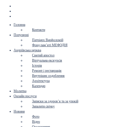
Головна
Контакти
Популярні
Патріарх Варфоломій
Фонд пам’яті МЕФОДІЯ
Андріївська церква
Святий апостол
Віртуальна екскурсія
Історія
Ремонт і реставрація
Внутрішнє оздоблення
Архітектура
Календар
Молитва
Онлайн послуги
Записки за здоров’я та за упокій
Запалити свічку
Новини
Фото
Відео
Оголошення