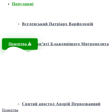
Популярні
Вселенський Патріарх Варфоломій
Пожертва ⛪️
Фонд пам’яті Блаженнішого Митрополита
МЕФОДІЯ
Андріївська церква
Святий апостол Андрій Первозванний
Пожертва