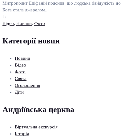
Митрополит Епіфаній пояснив, що людська байдужість до
Бога стала джерелом...
із
Відео
,
Новини
,
Фото
Категорії новин
Новини
Відео
Фото
Свята
Оголошення
Діти
Андріївська церква
Віртуальна екскурсія
Історія