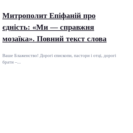
Митрополит Епіфаній про
єдність: «Ми — справжня
мозаїка». Повний текст слова
Ваше Блаженство! Дорогі єпископи, пастори і отці, дорогі
брати –...