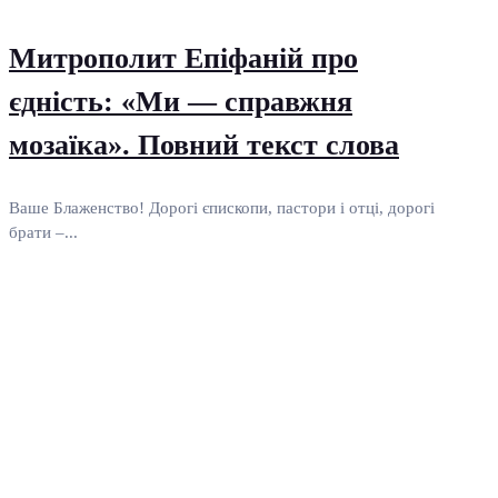
Митрополит Епіфаній про
єдність: «Ми — справжня
мозаїка». Повний текст слова
Ваше Блаженство! Дорогі єпископи, пастори і отці, дорогі
брати –...