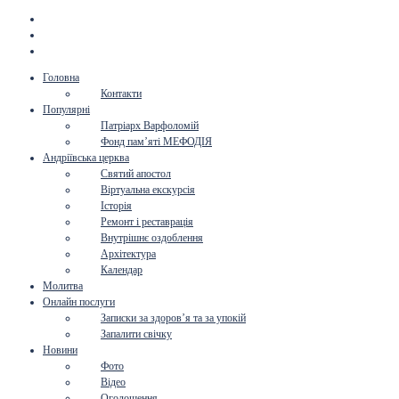
Головна
Контакти
Популярні
Патріарх Варфоломій
Фонд пам’яті МЕФОДІЯ
Андріївська церква
Святий апостол
Віртуальна екскурсія
Історія
Ремонт і реставрація
Внутрішнє оздоблення
Архітектура
Календар
Молитва
Онлайн послуги
Записки за здоров’я та за упокій
Запалити свічку
Новини
Фото
Відео
Оголошення