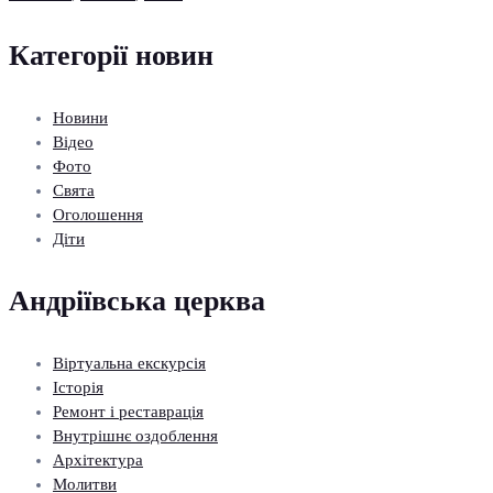
Категорії новин
Новини
Відео
Фото
Свята
Оголошення
Діти
Андріївська церква
Віртуальна екскурсія
Історія
Ремонт і реставрація
Внутрішнє оздоблення
Архітектура
Молитви