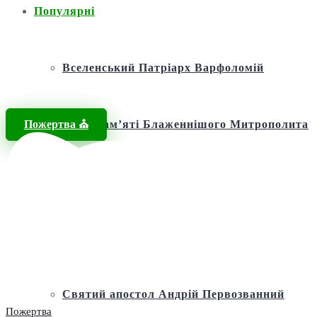
Популярні
Вселенський Патріарх Варфоломій
Пожертва ⛪️
Фонд пам’яті Блаженнішого Митрополита
МЕФОДІЯ
Андріївська церква
Святий апостол Андрій Первозванний
Пожертва