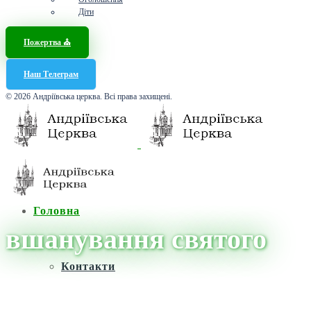
Діти
Пожертва ⛪️
Наш Телеграм
© 2026 Андріївська церква. Всі права захищені.
Головна
вшанування святого
Контакти
Головна
/
Новини
/
вшанування святого