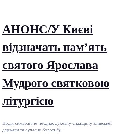
АНОНС/У Києві
відзначать пам’ять
святого Ярослава
Мудрого святковою
літургією
Подія символічно поєднає духовну спадщину Київської
держави та сучасну боротьбу...