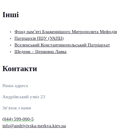
Інші
Фонд пам’яті Блаженнішого Митрополита Мефодія
Патріархія ПЦУ (УАПЦ)
Вселенський Константинопольський Патріархат
Щедрик – Церковна Лавка
Контакти
Наша адреса
Андріївський узвіз 23
Зв’язок з нами
(044) 599-000-5
info@andriyivska-tserkva.kiev.ua