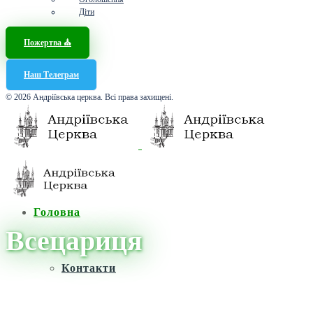
Діти
Пожертва ⛪️
Наш Телеграм
© 2026 Андріївська церква. Всі права захищені.
Головна
Всецариця
Контакти
Головна
/
Новини
/
Всецариця