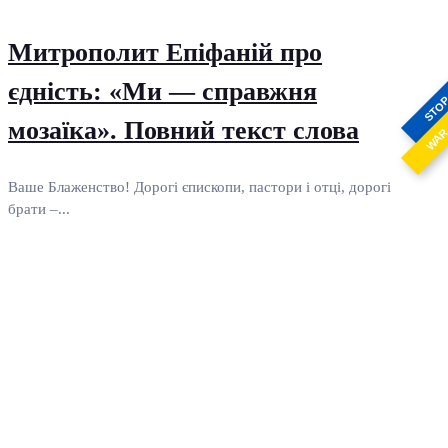
Митрополит Епіфаній про
єдність: «Ми — справжня
STO
мозаїка». Повний текст слова
WA
Ваше Блаженство! Дорогі єпископи, пастори і отці, дорогі
брати –...