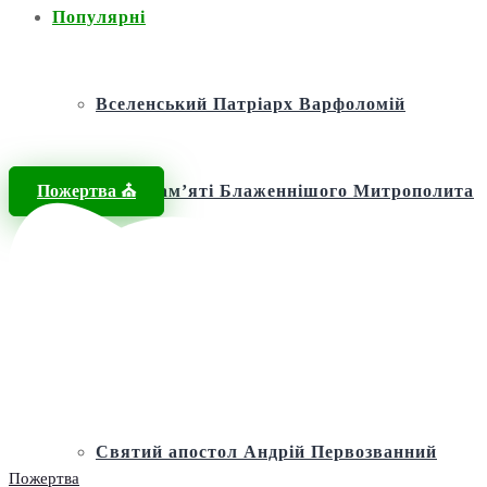
Популярні
Вселенський Патріарх Варфоломій
Пожертва ⛪️
Фонд пам’яті Блаженнішого Митрополита
МЕФОДІЯ
Андріївська церква
Святий апостол Андрій Первозванний
Пожертва