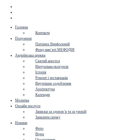
Головна
Контакти
Популярні
Патріарх Варфоломій
Фонд пам’яті МЕФОДІЯ
Андріївська церква
Святий апостол
Віртуальна екскурсія
Історія
Ремонт і реставрація
Внутрішнє оздоблення
Архітектура
Календар
Молитва
Онлайн послуги
Записки за здоров’я та за упокій
Запалити свічку
Новини
Фото
Відео
Оголошення