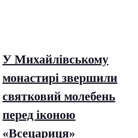
У Михайлівському
монастирі звершили
святковий молебень
перед іконою
«Всецариця»