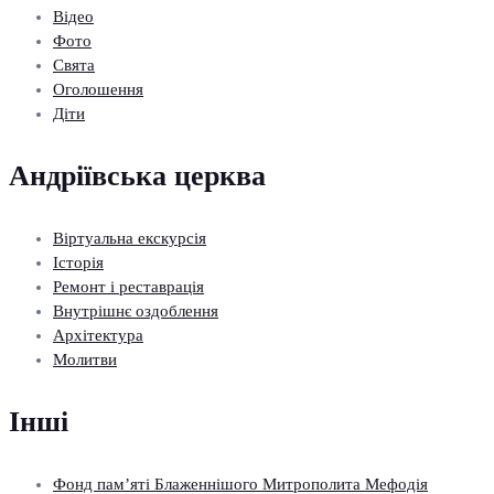
Відео
Фото
Свята
Оголошення
Діти
Андріївська церква
Віртуальна екскурсія
Історія
Ремонт і реставрація
Внутрішнє оздоблення
Архітектура
Молитви
Інші
Фонд пам’яті Блаженнішого Митрополита Мефодія