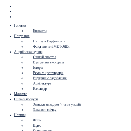
Головна
Контакти
Популярні
Патріарх Варфоломій
Фонд пам’яті МЕФОДІЯ
Андріївська церква
Святий апостол
Віртуальна екскурсія
Історія
Ремонт і реставрація
Внутрішнє оздоблення
Архітектура
Календар
Молитва
Онлайн послуги
Записки за здоров’я та за упокій
Запалити свічку
Новини
Фото
Відео
Оголошення