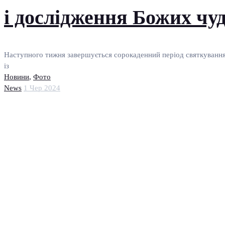
і дослідження Божих чу
Наступного тижня завершується сорокаденний період святкування П
із
Новини
,
Фото
News
1 Чер 2024