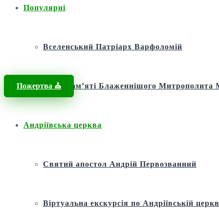
Популярні
Вселенський Патріарх Варфоломій
Пожертва ⛪️
Фонд пам’яті Блаженнішого Митрополит
Андріївська церква
Святий апостол Андрій Первозванний
Віртуальна екскурсія по Андріївській церкв