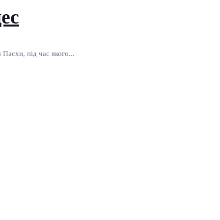
дес
асхи, під час якого...