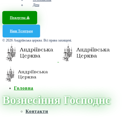
Діти
Пожертва ⛪️
Наш Телеграм
© 2026 Андріївська церква. Всі права захищені.
Головна
Вознесіння Господнє
Контакти
Головна
/
Новини
/
Вознесіння Господнє