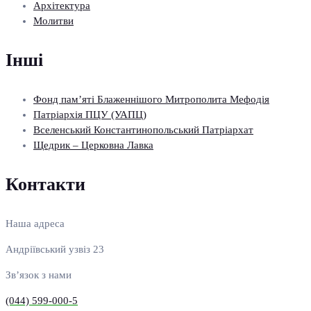
Архітектура
Молитви
Інші
Фонд пам’яті Блаженнішого Митрополита Мефодія
Патріархія ПЦУ (УАПЦ)
Вселенський Константинопольський Патріархат
Щедрик – Церковна Лавка
Контакти
Наша адреса
Андріївський узвіз 23
Зв’язок з нами
(044) 599-000-5