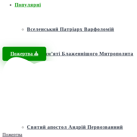
Популярні
Вселенський Патріарх Варфоломій
Пожертва ⛪️
Фонд пам’яті Блаженнішого Митрополита
МЕФОДІЯ
Андріївська церква
Святий апостол Андрій Первозванний
Пожертва