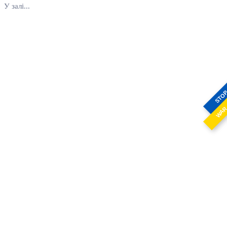
У залі...
STO
WA