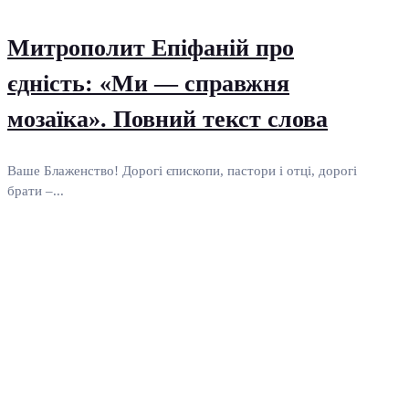
Митрополит Епіфаній про
єдність: «Ми — справжня
мозаїка». Повний текст слова
Ваше Блаженство! Дорогі єпископи, пастори і отці, дорогі
брати –...