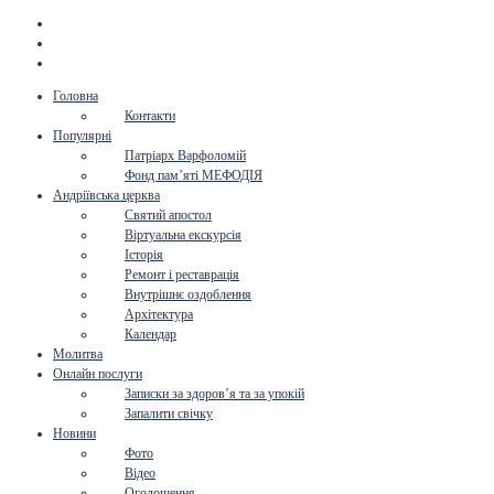
Головна
Контакти
Популярні
Патріарх Варфоломій
Фонд пам’яті МЕФОДІЯ
Андріївська церква
Святий апостол
Віртуальна екскурсія
Історія
Ремонт і реставрація
Внутрішнє оздоблення
Архітектура
Календар
Молитва
Онлайн послуги
Записки за здоров’я та за упокій
Запалити свічку
Новини
Фото
Відео
Оголошення