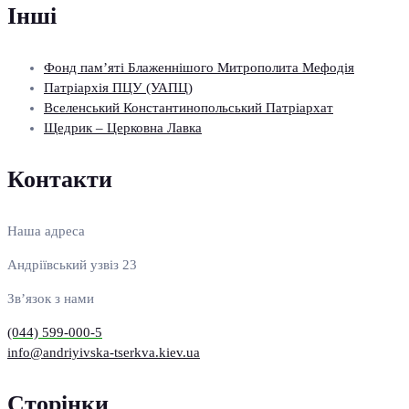
Інші
Фонд пам’яті Блаженнішого Митрополита Мефодія
Патріархія ПЦУ (УАПЦ)
Вселенський Константинопольський Патріархат
Щедрик – Церковна Лавка
Контакти
Наша адреса
Андріївський узвіз 23
Зв’язок з нами
(044) 599-000-5
info@andriyivska-tserkva.kiev.ua
Сторінки