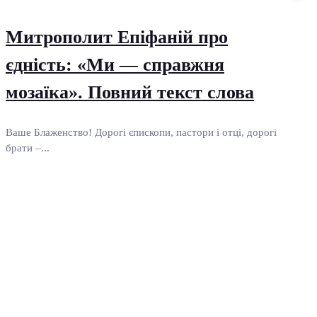
Митрополит Епіфаній про
єдність: «Ми — справжня
мозаїка». Повний текст слова
Ваше Блаженство! Дорогі єпископи, пастори і отці, дорогі
брати –...