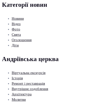
Категорії новин
Новини
Відео
Фото
Свята
Оголошення
Діти
Андріївська церква
Віртуальна екскурсія
Історія
Ремонт і реставрація
Внутрішнє оздоблення
Архітектура
Молитви