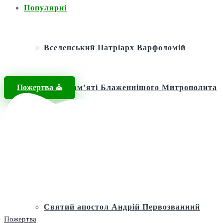
Популярні
Вселенський Патріарх Варфоломій
Пожертва ⛪️
Фонд пам’яті Блаженнішого Митрополита
МЕФОДІЯ
Андріївська церква
Святий апостол Андрій Первозванний
Пожертва