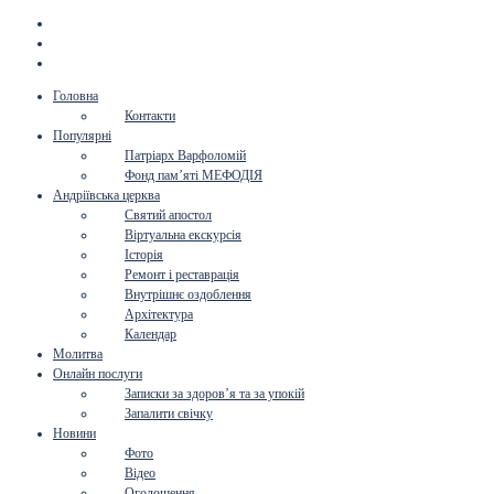
Головна
Контакти
Популярні
Патріарх Варфоломій
Фонд пам’яті МЕФОДІЯ
Андріївська церква
Святий апостол
Віртуальна екскурсія
Історія
Ремонт і реставрація
Внутрішнє оздоблення
Архітектура
Календар
Молитва
Онлайн послуги
Записки за здоров’я та за упокій
Запалити свічку
Новини
Фото
Відео
Оголошення