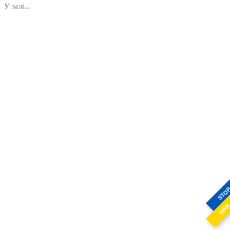
У залі...
STO
WA