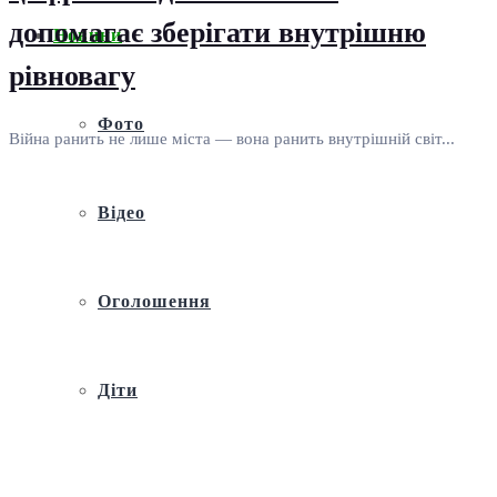
допомагає зберігати внутрішню
Новини
рівновагу
Фото
Війна ранить не лише міста — вона ранить внутрішній світ...
Відео
Оголошення
Діти