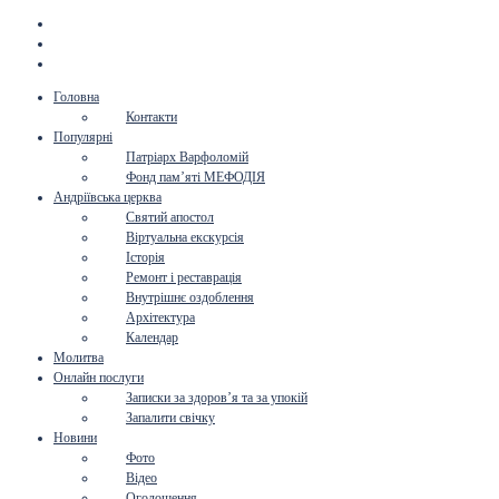
Головна
Контакти
Популярні
Патріарх Варфоломій
Фонд пам’яті МЕФОДІЯ
Андріївська церква
Святий апостол
Віртуальна екскурсія
Історія
Ремонт і реставрація
Внутрішнє оздоблення
Архітектура
Календар
Молитва
Онлайн послуги
Записки за здоров’я та за упокій
Запалити свічку
Новини
Фото
Відео
Оголошення