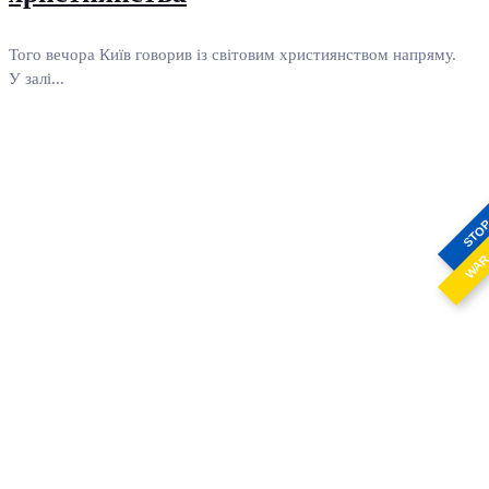
Того вечора Київ говорив із світовим християнством напряму.
У залі...
STO
WA