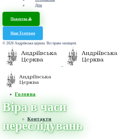
Діти
Пожертва ⛪️
Наш Телеграм
© 2026 Андріївська церква. Всі права захищені.
Головна
Віра в часи
Контакти
переслідувань