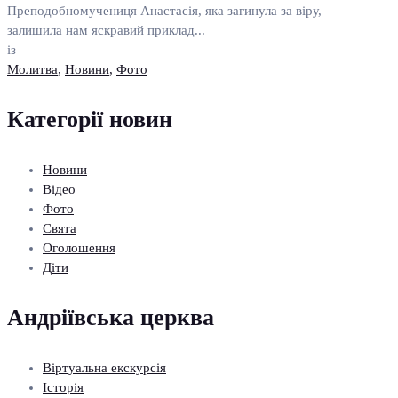
Преподобномучениця Анастасія, яка загинула за віру,
залишила нам яскравий приклад...
із
Молитва
,
Новини
,
Фото
Категорії новин
Новини
Відео
Фото
Свята
Оголошення
Діти
Андріївська церква
Віртуальна екскурсія
Історія