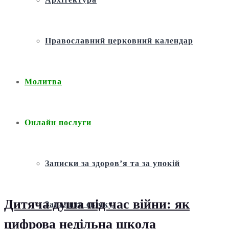
Православний церковний календар
Молитва
Онлайн послуги
Записки за здоров’я та за упокій
Дитяча душа під час війни: як
Запалити свічку
цифрова недільна школа