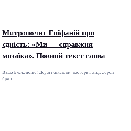
Митрополит Епіфаній про
єдність: «Ми — справжня
мозаїка». Повний текст слова
Ваше Блаженство! Дорогі єпископи, пастори і отці, дорогі
брати –...