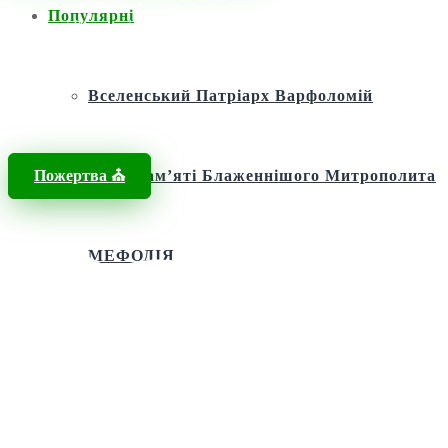
Популярні
Головна
/
Новини
/
Віра в часи переслідувань
Вселенський Патріарх Варфоломій
Пожертва ⛪️
Фонд пам’яті Блаженнішого Митрополита
МЕФОДІЯ
Андріївська церква
Святий апостол Андрій Первозванний