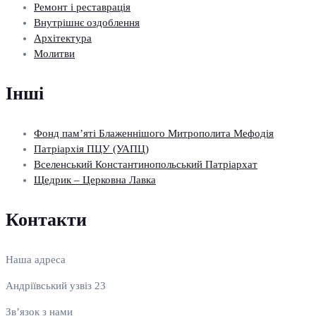
Ремонт і реставрація
Внутрішнє оздоблення
Архітектура
Молитви
Інші
Фонд пам’яті Блаженнішого Митрополита Мефодія
Патріархія ПЦУ (УАПЦ)
Вселенський Константинопольський Патріархат
Щедрик – Церковна Лавка
Контакти
Наша адреса
Андріївський узвіз 23
Зв’язок з нами