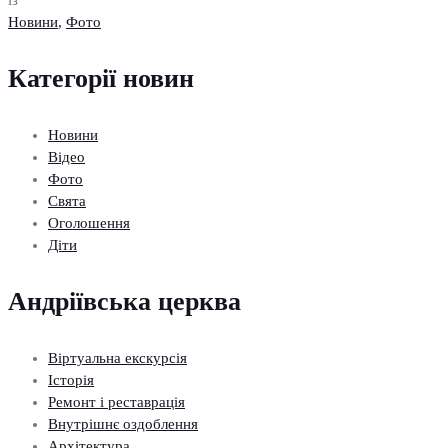
із
Новини
,
Фото
Категорії новин
Новини
Відео
Фото
Свята
Оголошення
Діти
Андріївська церква
Віртуальна екскурсія
Історія
Ремонт і реставрація
Внутрішнє оздоблення
Архітектура