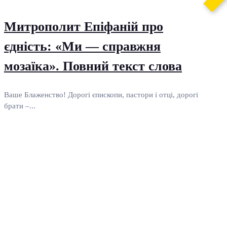
Митрополит Епіфаній про
єдність: «Ми — справжня
мозаїка». Повний текст слова
Ваше Блаженство! Дорогі єпископи, пастори і отці, дорогі
брати –...