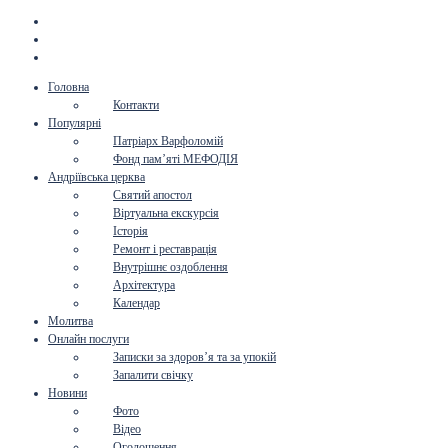
Головна
Контакти
Популярні
Патріарх Варфоломій
Фонд пам’яті МЕФОДІЯ
Андріївська церква
Святий апостол
Віртуальна екскурсія
Історія
Ремонт і реставрація
Внутрішнє оздоблення
Архітектура
Календар
Молитва
Онлайн послуги
Записки за здоров’я та за упокій
Запалити свічку
Новини
Фото
Відео
Оголошення