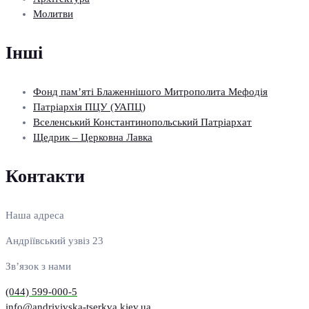
Молитви
Інші
Фонд пам’яті Блаженнішого Митрополита Мефодія
Патріархія ПЦУ (УАПЦ)
Вселенський Константинопольський Патріархат
Щедрик – Церковна Лавка
Контакти
Наша адреса
Андріївський узвіз 23
Зв’язок з нами
(044) 599-000-5
info@andriyivska-tserkva.kiev.ua