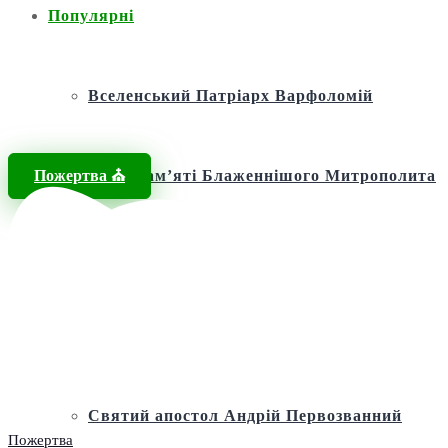
Популярні
Вселенський Патріарх Варфоломій
Пожертва ⛪️
Фонд пам’яті Блаженнішого Митрополита
МЕФОДІЯ
Андріївська церква
Святий апостол Андрій Первозванний
Пожертва