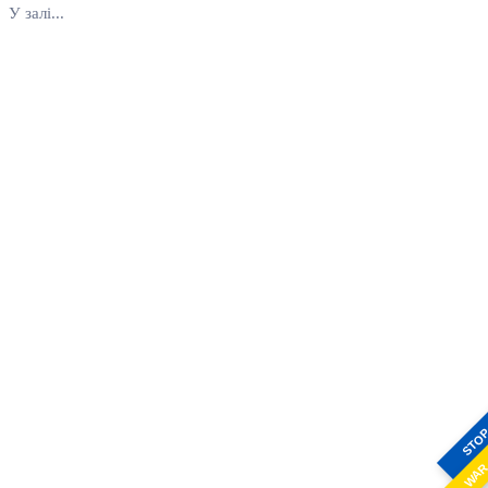
У залі...
STO
WA