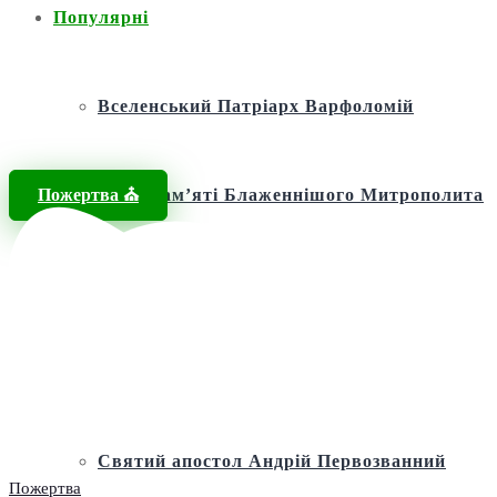
Популярні
Вселенський Патріарх Варфоломій
Пожертва ⛪️
Фонд пам’яті Блаженнішого Митрополита
МЕФОДІЯ
Андріївська церква
Святий апостол Андрій Первозванний
Пожертва