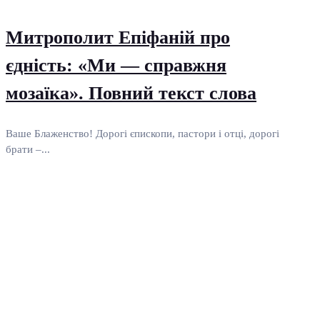
Митрополит Епіфаній про
єдність: «Ми — справжня
мозаїка». Повний текст слова
Ваше Блаженство! Дорогі єпископи, пастори і отці, дорогі
брати –...