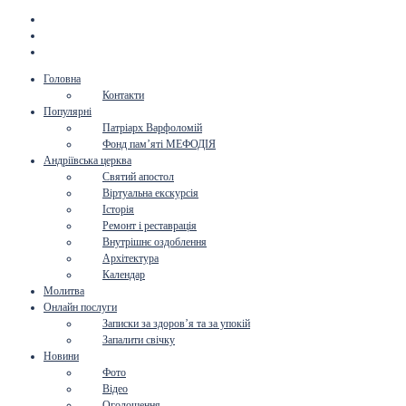
Головна
Контакти
Популярні
Патріарх Варфоломій
Фонд пам’яті МЕФОДІЯ
Андріївська церква
Святий апостол
Віртуальна екскурсія
Історія
Ремонт і реставрація
Внутрішнє оздоблення
Архітектура
Календар
Молитва
Онлайн послуги
Записки за здоров’я та за упокій
Запалити свічку
Новини
Фото
Відео
Оголошення