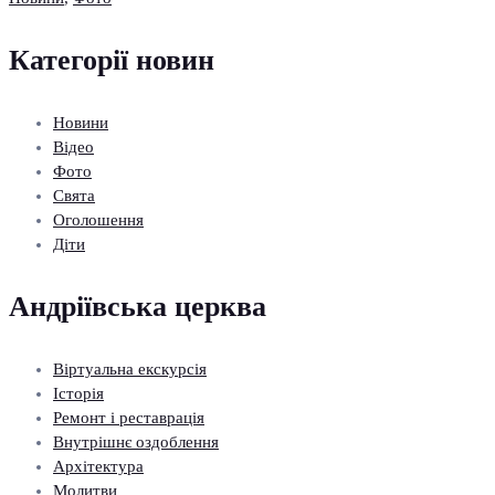
Категорії новин
Новини
Відео
Фото
Свята
Оголошення
Діти
Андріївська церква
Віртуальна екскурсія
Історія
Ремонт і реставрація
Внутрішнє оздоблення
Архітектура
Молитви