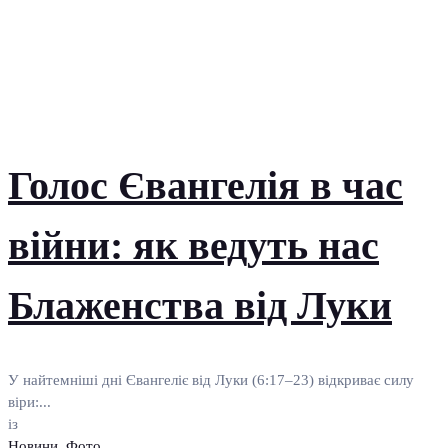
Голос Євангелія в час
війни: як ведуть нас
Блаженства від Луки
У найтемніші дні Євангеліє від Луки (6:17–23) відкриває силу
віри:...
із
Новини
,
Фото