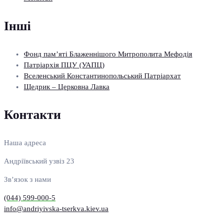
Інші
Фонд пам’яті Блаженнішого Митрополита Мефодія
Патріархія ПЦУ (УАПЦ)
Вселенський Константинопольський Патріархат
Щедрик – Церковна Лавка
Контакти
Наша адреса
Андріївський узвіз 23
Зв’язок з нами
(044) 599-000-5
info@andriyivska-tserkva.kiev.ua