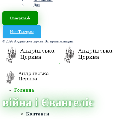
Діти
Пожертва ⛪️
Наш Телеграм
© 2026 Андріївська церква. Всі права захищені.
Головна
війна і Євангеліє
Контакти
Головна
/
Новини
/
війна і Євангеліє