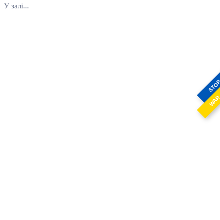
У залі...
STO
WA